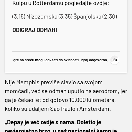
Kuipu u Rotterdamu pogledajte ovdje:
(3.15) Nizozemska (3.35) Španjolska (2.30)
ODIGRAJ ODMAH!
Igre na sreću mogu dovesti do ovisnosti. Igraj odgovorno.
Nije Memphis previše slavio sa svojom
momčadi, već se odmah uputio na aerodrom, jer
ga je čekao let od gotovo 10.000 kilometara,
koliko su udaljeni Sao Paulo i Amsterdam.
„Depay je već ovdje s nama. Doletio je
nevjerojatno brzo, u naš nacionalni kamp je