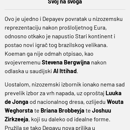
Svoj na svoga
Ovo je ujedno i Depayev povratak u nizozemsku
reprezentaciju nakon prošloljetnog Eura,
odnosno otkako je napustio Stari kontinent i
postao novi igrač tog brazilskog velikana.
Koeman ga nije odmah otpisao, kao
svojevremenu
Stevena Bergwijna
nakon
odlaska u saudijski
Al Ittihad
.
Uostalom, nizozemski izbornik ionako nema sad
prevelik izbor za vrh napada, uz oproštaj
Luuka
de Jonga
od nacionalnog dresa, ozlijedu
Wouta
Weghorsta
te
Briana Brobbeyja
te
Joshuu
Zirkzeeja
, koji su daleko od idealne forme.
Pružila se tako Depayu nova prilika u