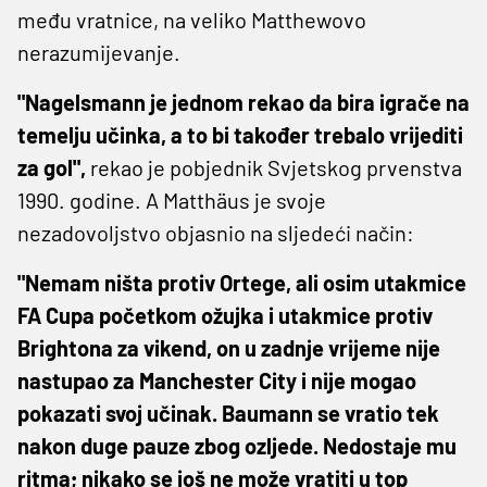
među vratnice, na veliko Matthewovo
nerazumijevanje.
"Nagelsmann je jednom rekao da bira igrače na
temelju učinka, a to bi također trebalo vrijediti
za gol",
rekao je pobjednik Svjetskog prvenstva
1990. godine. A Matthäus je svoje
nezadovoljstvo objasnio na sljedeći način:
"Nemam ništa protiv Ortege, ali osim utakmice
FA Cupa početkom ožujka i utakmice protiv
Brightona za vikend, on u zadnje vrijeme nije
nastupao za Manchester City i nije mogao
pokazati svoj učinak. Baumann se vratio tek
nakon duge pauze zbog ozljede. Nedostaje mu
ritma; nikako se još ne može vratiti u top