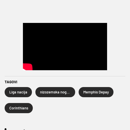
TAGOVI
Liga nacija
nizozemska nogometna reprezentacija
Memphis Depay
Corinthians