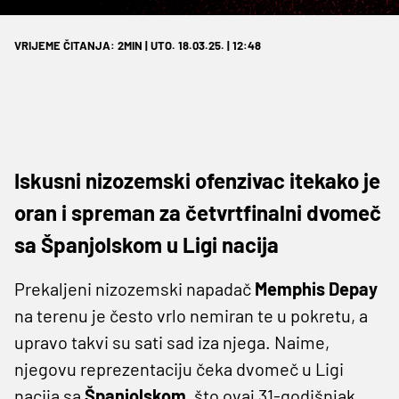
VRIJEME ČITANJA: 2MIN | UTO. 18.03.25. | 12:48
Iskusni nizozemski ofenzivac itekako je
oran i spreman za četvrtfinalni dvomeč
sa Španjolskom u Ligi nacija
Prekaljeni nizozemski napadač
Memphis Depay
na terenu je često vrlo nemiran te u pokretu, a
upravo takvi su sati sad iza njega. Naime,
njegovu reprezentaciju čeka dvomeč u Ligi
nacija sa
Španjolskom
, što ovaj 31-godišnjak