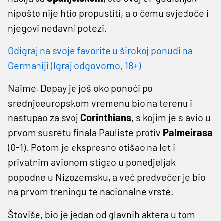
nipošto nije htio propustiti, a o čemu svjedoče i
njegovi nedavni potezi.
Odigraj na svoje favorite u širokoj ponudi na
Germaniji (Igraj odgovorno, 18+)
Naime, Depay je još oko ponoći po
srednjoeuropskom vremenu bio na terenu i
nastupao za svoj
Corinthians
, s kojim je slavio u
prvom susretu finala Pauliste protiv
Palmeirasa
(0-1). Potom je ekspresno otišao na let i
privatnim avionom stigao u ponedjeljak
popodne u Nizozemsku, a već predvečer je bio
na prvom treningu te nacionalne vrste.
Štoviše, bio je jedan od glavnih aktera u tom