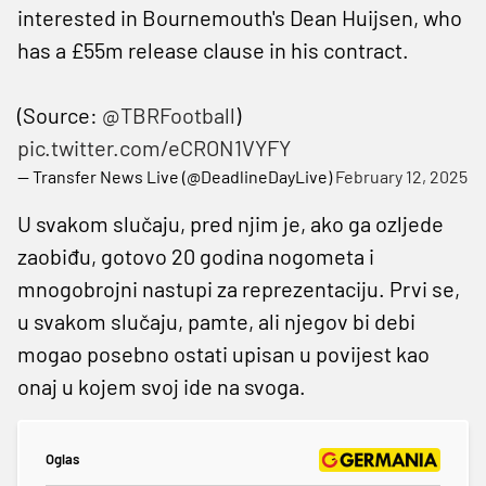
interested in Bournemouth's Dean Huijsen, who
has a £55m release clause in his contract.
(Source:
@TBRFootball
)
pic.twitter.com/eCRON1VYFY
— Transfer News Live (@DeadlineDayLive)
February 12, 2025
U svakom slučaju, pred njim je, ako ga ozljede
zaobiđu, gotovo 20 godina nogometa i
mnogobrojni nastupi za reprezentaciju. Prvi se,
u svakom slučaju, pamte, ali njegov bi debi
mogao posebno ostati upisan u povijest kao
onaj u kojem svoj ide na svoga.
Oglas