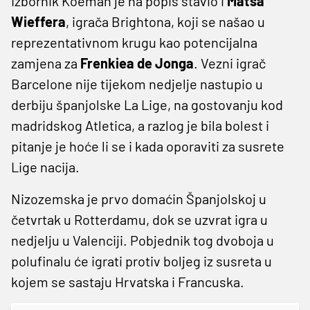
Izbornik Koeman je na popis stavio i
Matsa
Wieffera
, igrača Brightona, koji se našao u
reprezentativnom krugu kao potencijalna
zamjena za
Frenkiea de Jonga
. Vezni igrač
Barcelone nije tijekom nedjelje nastupio u
derbiju španjolske La Lige, na gostovanju kod
madridskog Atletica, a razlog je bila bolest i
pitanje je hoće li se i kada oporaviti za susrete
Lige nacija.
Nizozemska je prvo domaćin Španjolskoj u
četvrtak u Rotterdamu, dok se uzvrat igra u
nedjelju u Valenciji. Pobjednik tog dvoboja u
polufinalu će igrati protiv boljeg iz susreta u
kojem se sastaju Hrvatska i Francuska.