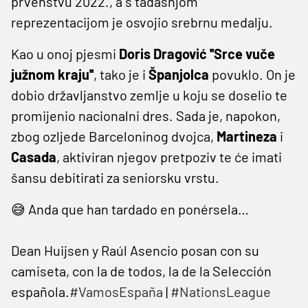
prvenstvu 2022., a s tadašnjom
reprezentacijom je osvojio srebrnu medalju.
Kao u onoj pjesmi
Doris Dragović ''Srce vuče
južnom kraju''
, tako je i
Španjolca
povuklo. On je
dobio državljanstvo zemlje u koju se doselio te
promijenio nacionalni dres. Sada je, napokon,
zbog ozljede Barceloninog dvojca,
Martineza
i
Casada
, aktiviran njegov pretpoziv te će imati
šansu debitirati za seniorsku vrstu.
😅 Anda que han tardado en ponérsela…
Dean Huijsen y Raúl Asencio posan con su
camiseta, con la de todos, la de la Selección
española.
#VamosEspaña
|
#NationsLeague