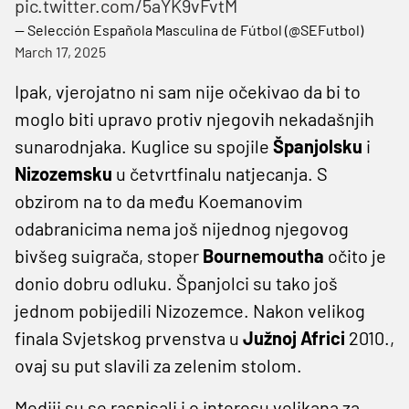
pic.twitter.com/5aYK9vFvtM
— Selección Española Masculina de Fútbol (@SEFutbol)
March 17, 2025
Ipak, vjerojatno ni sam nije očekivao da bi to
moglo biti upravo protiv njegovih nekadašnjih
sunarodnjaka. Kuglice su spojile
Španjolsku
i
Nizozemsku
u četvrtfinalu natjecanja. S
obzirom na to da među Koemanovim
odabranicima nema još nijednog njegovog
bivšeg suigrača, stoper
Bournemoutha
očito je
donio dobru odluku. Španjolci su tako još
jednom pobijedili Nizozemce. Nakon velikog
finala Svjetskog prvenstva u
Južnoj Africi
2010.,
ovaj su put slavili za zelenim stolom.
Mediji su se raspisali i o interesu velikana za