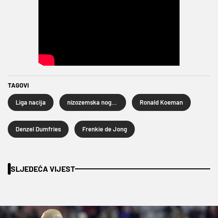
TAGOVI
Liga nacija
nizozemska nogometna reprezentacija
Ronald Koeman
Denzel Dumfries
Frenkie de Jong
SLJEDEĆA VIJEST