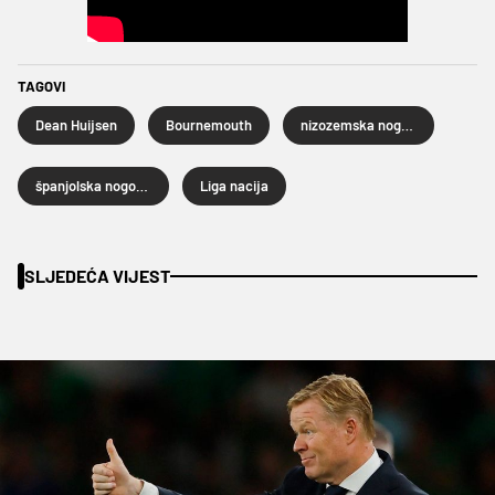
TAGOVI
Dean Huijsen
Bournemouth
nizozemska nogometna reprezentacija
španjolska nogometna reprezentacija
Liga nacija
SLJEDEĆA VIJEST