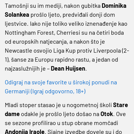
Tamošnji su im mediji, nakon gubitka
Dominika
Solankea
prošlo ljeto, predviđali donji dom
ljestvice. Iako nije toliko veliko iznenađenje kao
Nottingham Forest, Cherriesi su na četiri boda
od europskih natjecanja, a nakon što je
Newcastle osvojio Liga Kup protiv Liverpoola (2-
1), šanse za Europu rapidno rastu, a jedan od
najzaslužnijih je –
Dean Huijsen
.
Odigraj na svoje favorite u širokoj ponudi na
Germaniji (Igraj odgovorno, 18+)
Mladi stoper stasao je u nogometnoj školi
Stare
dame
odakle je prošlo ljeto došao na
Otok
. Ove
se sezone profilirao u stup obrane momčadi
Andonija Iraole
. Sjajne izvedbe dovele su i do