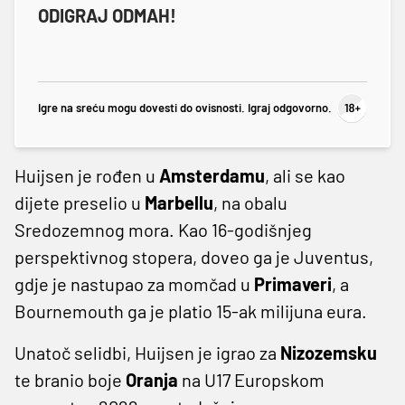
ODIGRAJ ODMAH!
Igre na sreću mogu dovesti do ovisnosti. Igraj odgovorno.
Huijsen je rođen u
Amsterdamu
, ali se kao
dijete preselio u
Marbellu
, na obalu
Sredozemnog mora. Kao 16-godišnjeg
perspektivnog stopera, doveo ga je Juventus,
gdje je nastupao za momčad u
Primaveri
, a
Bournemouth ga je platio 15-ak milijuna eura.
Unatoč selidbi, Huijsen je igrao za
Nizozemsku
te branio boje
Oranja
na U17 Europskom