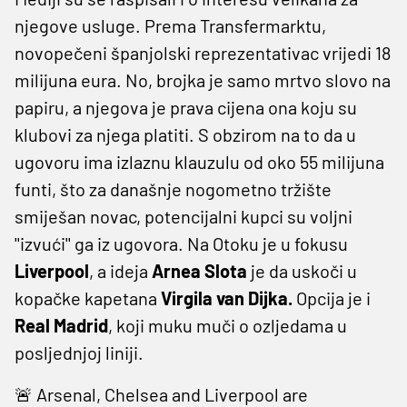
njegove usluge. Prema Transfermarktu,
novopečeni španjolski reprezentativac vrijedi 18
milijuna eura. No, brojka je samo mrtvo slovo na
papiru, a njegova je prava cijena ona koju su
klubovi za njega platiti. S obzirom na to da u
ugovoru ima izlaznu klauzulu od oko 55 milijuna
funti, što za današnje nogometno tržište
smiješan novac, potencijalni kupci su voljni
''izvući'' ga iz ugovora. Na Otoku je u fokusu
Liverpool
, a ideja
Arnea Slota
je da uskoči u
kopačke kapetana
Virgila van Dijka.
Opcija je i
Real Madrid
, koji muku muči o ozljedama u
posljednjoj liniji.
🚨 Arsenal, Chelsea and Liverpool are