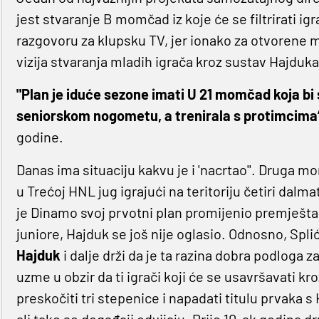
jest stvaranje B momčad iz koje će se filtrirati ig
razgovoru za klupsku TV, jer ionako za otvorene 
vizija stvaranja mladih igrača kroz sustav Hajduka
"Plan je iduće sezone imati U 21 momčad koja bi
seniorskom nogometu, a trenirala s protimcima
godine.
Danas ima situaciju kakvu je i 'nacrtao''. Druga mo
u Trećoj HNL jug igrajući na teritoriju četiri dalm
je Dinamo svoj prvotni plan promijenio premješt
juniore, Hajduk se još nije oglasio. Odnosno, Spli
Hajduk
i dalje drži da je ta razina dobra podloga 
uzme u obzir da ti igrači koji će se usavršavati k
preskočiti tri stepenice i napadati titulu prvaka 
ali tako se događaji odvijaju. Prije 10-ak godina