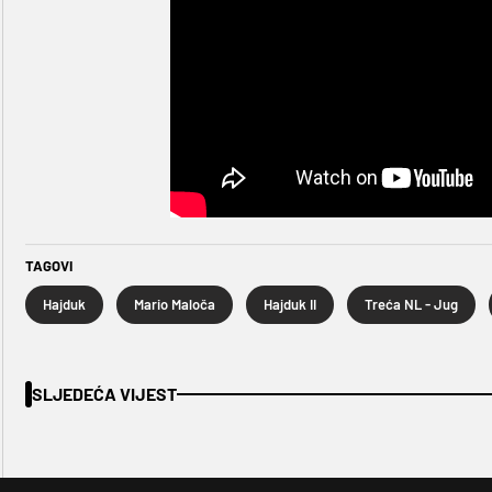
TAGOVI
Hajduk
Mario Maloča
Hajduk II
Treća NL - Jug
SLJEDEĆA VIJEST