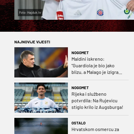
Foto: Hajduk.hr
NAJNOVIJE VIJESTI
NOGOMET
Maldini iskreno:
“Guardiola je bio jako
blizu, a Malago je izigrao
naš početni dogovor”
NOGOMET
Rijeka i službeno
potvrdila: Na Rujevicu
stiglo krilo iz Augsburga!
OSTALO
Hrvatskom osmercu za