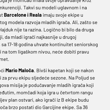
nkurenciji. Takvi su modeli uglavnom i na
ut
Barcelone i Reala
imaju svoje ekipe u
tog modela razvoja mladih igrača. Ali, zašto se
duk nije ta razina. Logično bi bilo da druga
 da mladi igrači najkasnije u drugoj
 sa 17-18 godina uhvate kontinuitet seniorskog
ji na tom ligaškom nivou, neće dobiti pravu
omet.
oći
Mario Maloča
. Bivši kapetan koji se nakon
ti za prvu ekipu sljedeće sezone. Na Poljud se
ova misija je podučavanje mladih igrača koji
 Međutim, momčadi koja igra u četvrtom rangu
jev plan ostvari, ako igrači iz B ekipe budu
oča brzo postati dio Garcijine ekipe. Sa 36