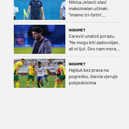
Nikica Jelavić slavi
maksimalan učinak:
"Imamo tri-četiri
senatora koji vode naš
vrtić"
NOGOMET
Carević unatoč porazu:
"Ne mogu biti zadovoljan,
ali ni ljut. Ovo nam mora
biti putokaz"
NOGOMET
Hajduk bez prava na
pogrešku, Garcia vjeruje
pobjednicima