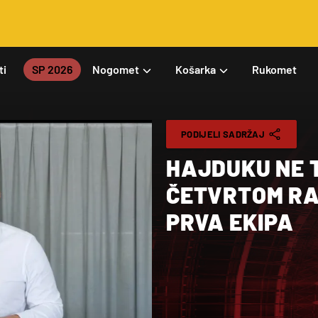
ti
SP 2026
Nogomet
Košarka
Rukomet
PODIJELI SADRŽAJ
HAJDUKU NE 
ČETVRTOM RAN
PRVA EKIPA