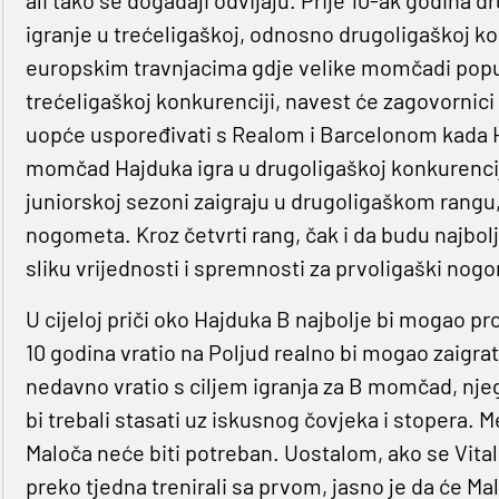
igranje u trećeligaškoj, odnosno drugoligaškoj ko
europskim travnjacima gdje velike momčadi pop
trećeligaškoj konkurenciji, navest će zagovornici 
uopće uspoređivati s Realom i Barcelonom kada Haj
momčad Hajduka igra u drugoligaškoj konkurenciji,
juniorskoj sezoni zaigraju u drugoligaškom rangu,
nogometa. Kroz četvrti rang, čak i da budu najbol
sliku vrijednosti i spremnosti za prvoligaški nog
U cijeloj priči oko Hajduka B najbolje bi mogao pr
10 godina vratio na Poljud realno bi mogao zaigra
nedavno vratio s ciljem igranja za B momčad, njeg
bi trebali stasati uz iskusnog čovjeka i stopera.
Maloča neće biti potreban. Uostalom, ako se Vitali
preko tjedna trenirali sa prvom, jasno je da će Mal