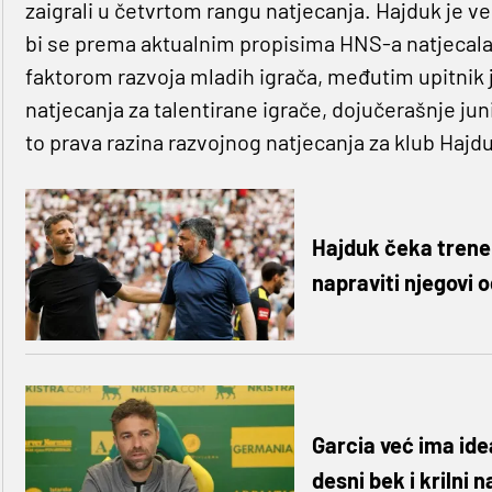
zaigrali u četvrtom rangu natjecanja. Hajduk je v
bi se prema aktualnim propisima HNS-a natjecal
faktorom razvoja mladih igrača, međutim upitnik j
natjecanja za talentirane igrače, dojučerašnje junio
to prava razina razvojnog natjecanja za klub Hajd
Hajduk čeka trener
napraviti njegovi o
Garcia već ima ide
desni bek i krilni 