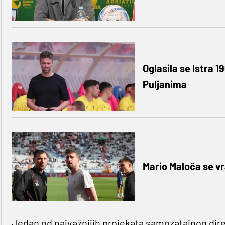
Oglasila se Istra 1
Puljanima
Mario Maloča se v
Jedan od najvažnijih projekata samozatajnog di