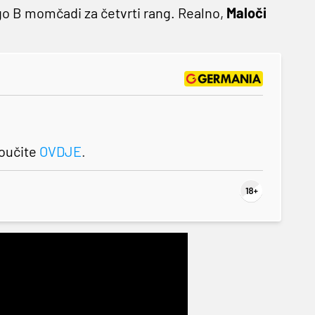
ego B momčadi za četvrti rang. Realno,
Maloči
roučite
OVDJE
.