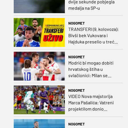
dvije sekunde pobjegla
medalja na SP-u
NOGOMET
TRANSFERI (9. kolovoza):
Bivši bek Vukovara i
Hajduka preselio u treću
ligu, đakovački 'sin vjetra'
napustio Kirgistan
NOGOMET
Modrić bi mogao dobiti
hrvatskog štiha u
svlačionici: Milan se
raspituje za usluge
Vatrenog!
NOGOMET
VIDEO Nova majstorija
Marca Pašalića: Vatreni
projektilom donio
vodstvo pa igru napustio
zbog ozljede
NOGOMET