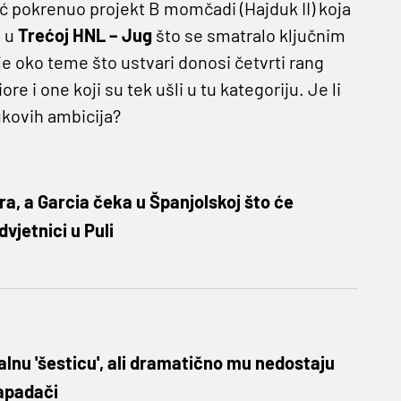
eć pokrenuo projekt B momčadi (Hajduk II) koja
a u
Trećoj HNL
– Jug
što se smatralo ključnim
e oko teme što ustvari donosi četvrti rang
re i one koji su tek ušli u tu kategoriju. Je li
ukovih ambicija?
a, a Garcia čeka u Španjolskoj što će
dvjetnici u Puli
alnu 'šesticu', ali dramatično mu nedostaju
napadači