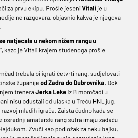
rači za prvu ekipu. Prošle jeseni
Vitali
je u
medije ne razgovara, objasnio kakva je njegova
.
 se natjecala u nekom nižem rangu u
“,
kazo je Vitali krajem studenoga prošle
mčad trebala bi igrati četvrti rang, sudjelovati
atinske županije
od Zadra do
Dubrovnika
. Dok
anjem trenera
Jerka Leke
iz B momčadi u
ćani nisu odustali od ulaska u Treću HNL jug.
za razvoj mladih igrača. Zaista čudno kada se
roz osrednji amaterski rang sutra imaju zadaću
s Hajdukom. Zvuči kao podložak za neku bajku,
 druga je momčad imala svoje opravdanje kroz