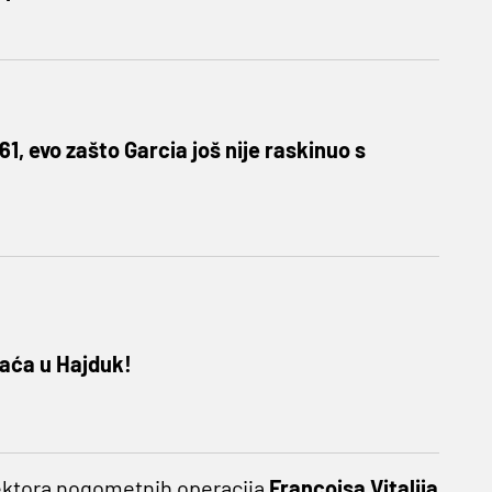
961, evo zašto Garcia još nije raskinuo s
raća u Hajduk!
rektora nogometnih operacija
Francoisa Vitalija