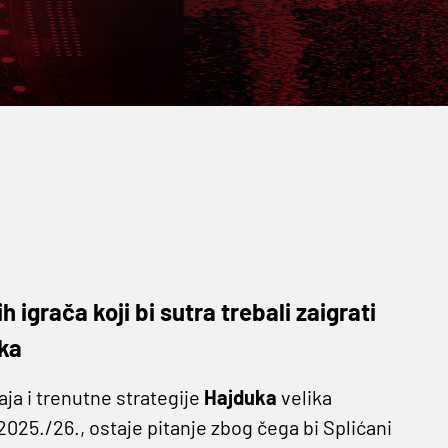
 igrača koji bi sutra trebali zaigrati
uka
a i trenutne strategije
Hajduka
velika
025./26., ostaje pitanje zbog čega bi Splićani