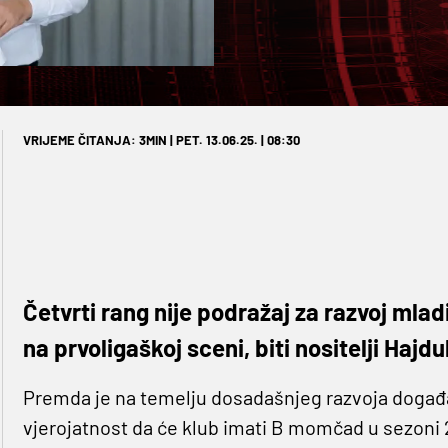
VRIJEME ČITANJA: 3MIN | PET. 13.06.25. | 08:30
Četvrti rang nije podražaj za razvoj mladih
na prvoligaškoj sceni, biti nositelji Hajd
Premda je na temelju dosadašnjeg razvoja događaj
vjerojatnost da će klub imati B momčad u sezoni 2