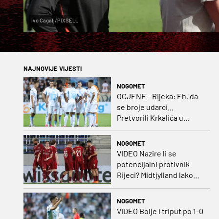
Ivo Cagalj/PIXSELL
NAJNOVIJE VIJESTI
NOGOMET
OCJENE - Rijeka: Eh, da
se broje udarci...
Pretvorili Krkalića u
junaka, a izlet na uzvrat u
ozbiljan posao!
NOGOMET
VIDEO Nazire li se
potencijalni protivnik
Rijeci? Midtjylland lako
protiv Iraca za slavlje u
prvoj utakmici
NOGOMET
VIDEO Bolje i triput po 1-0