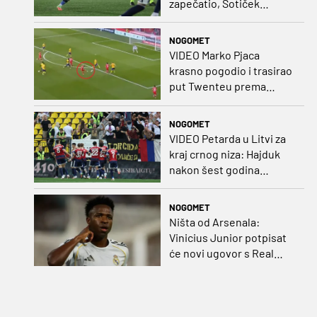
zapečatio, Šotiček
oduševio u predstavi
splitskih 'odlikaša'
NOGOMET
VIDEO Marko Pjaca
krasno pogodio i trasirao
put Twenteu prema
važnoj pobjedi
NOGOMET
VIDEO Petarda u Litvi za
kraj crnog niza: Hajduk
nakon šest godina
pobijedio na europskom
gostovanju
NOGOMET
Ništa od Arsenala:
Vinicius Junior potpisat
će novi ugovor s Real
Madridom