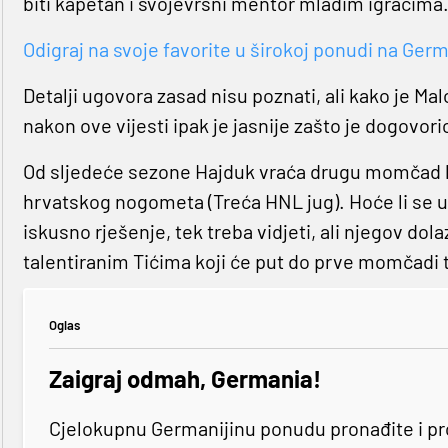
biti kapetan i svojevrsni mentor mladim igračima
Odigraj na svoje favorite u širokoj ponudi na Germa
Detalji ugovora zasad nisu poznati, ali kako je M
nakon ove vijesti ipak je jasnije zašto je dogovor
Od sljedeće sezone Hajduk vraća drugu momčad ko
hrvatskog nogometa (Treća HNL jug). Hoće li se uz
iskusno rješenje, tek treba vidjeti, ali njegov dola
talentiranim Tićima koji će put do prve momčadi t
Oglas
Zaigraj odmah, Germania!
Cjelokupnu Germanijinu ponudu pronađite i p