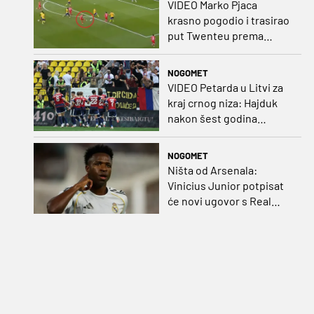
VIDEO Marko Pjaca
krasno pogodio i trasirao
put Twenteu prema
važnoj pobjedi
NOGOMET
VIDEO Petarda u Litvi za
kraj crnog niza: Hajduk
nakon šest godina
pobijedio na europskom
gostovanju
NOGOMET
Ništa od Arsenala:
Vinicius Junior potpisat
će novi ugovor s Real
Madridom