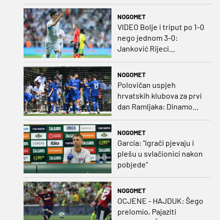
protiv Iraca za slavlje u
prvoj utakmici
NOGOMET
VIDEO Bolje i triput po 1-0
nego jednom 3-0:
Janković Rijeci
projektilom donio slavlje
protiv inferiornijeg
NOGOMET
protivnika
Polovičan uspjeh
hrvatskih klubova za prvi
dan Ramljaka: Dinamo
poražen od Juventusa,
Hajduk bolji od Bologne
NOGOMET
Garcia: "Igrači pjevaju i
plešu u svlačionici nakon
pobjede"
NOGOMET
OCJENE - HAJDUK: Šego
prelomio, Pajaziti