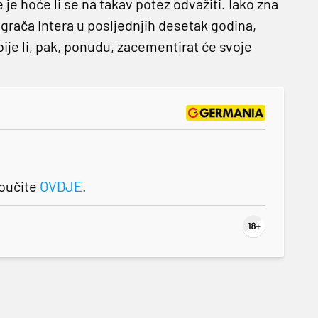
e je hoće li se na takav potez odvažiti. Iako zna
 igrača Intera u posljednjih desetak godina,
bije li, pak, ponudu, zacementirat će svoje
roučite
OVDJE
.