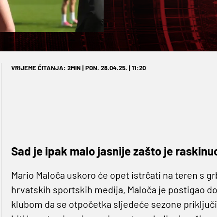
VRIJEME ČITANJA: 2MIN | PON. 28.04.25. | 11:20
Sad je ipak malo jasnije zašto je raskinu
Mario Maloča uskoro će opet istrčati na teren s
hrvatskih sportskih medija, Maloča je postigao d
klubom da se otpočetka sljedeće sezone priključ