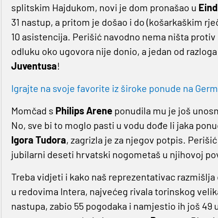
splitskim Hajdukom, novi je dom pronašao u
Ein
31 nastup, a pritom je došao i do (košarkaškim rj
10 asistencija. Perišić navodno nema ništa protiv
odluku oko ugovora nije donio, a jedan od razlog
Juventusa
!
Igrajte na svoje favorite iz široke ponude na Germa
Momčad s
Philips Arene
ponudila mu je još unosni
No, sve bi to moglo pasti u vodu dođe li jaka ponu
Igora Tudora
, zagrizla je za njegov potpis. Periš
jubilarni deseti hrvatski nogometaš u njihovoj pov
Treba vidjeti i kako naš reprezentativac razmišlja 
u redovima Intera, najvećeg rivala torinskog veli
nastupa, zabio 55 pogodaka i namjestio ih još 49 