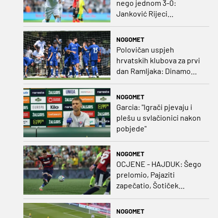
nego jednom 3-0:
Janković Rijeci
projektilom donio slavlje
protiv inferiornijeg
NOGOMET
protivnika
Polovičan uspjeh
hrvatskih klubova za prvi
dan Ramljaka: Dinamo
poražen od Juventusa,
Hajduk bolji od Bologne
NOGOMET
Garcia: "Igrači pjevaju i
plešu u svlačionici nakon
pobjede"
NOGOMET
OCJENE - HAJDUK: Šego
prelomio, Pajaziti
zapečatio, Šotiček
oduševio u predstavi
splitskih 'odlikaša'
NOGOMET