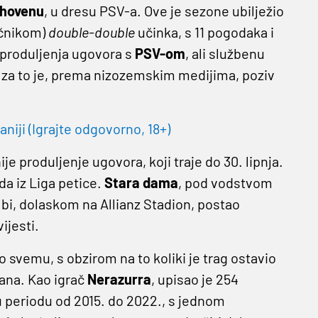
dhovenu
, u dresu PSV-a. Ove je sezone ubilježio
ečnikom)
double-double
učinka, s 11 pogodaka i
 produljenja ugovora s
PSV-om
, ali službenu
a za to je, prema nizozemskim medijima, poziv
niji (Igrajte odgovorno, 18+)
je produljenje ugovora, koji traje do 30. lipnja.
da iz Liga petice.
Stara dama
, pod vodstvom
ić bi, dolaskom na Allianz Stadion, postao
ijesti.
o svemu, s obzirom na to koliki je trag ostavio
kana. Kao igrač
Nerazurra
, upisao je 254
u periodu od 2015. do 2022., s jednom