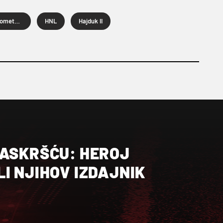
Druga nogometna liga
HNL
Hajduk II
RASKRŠĆU: HEROJ
I NJIHOV IZDAJNIK