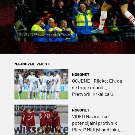
REUTERS/Piroschka Van De Wouw
NAJNOVIJE VIJESTI
NOGOMET
OCJENE - Rijeka: Eh, da
se broje udarci...
Pretvorili Krkalića u
junaka, a izlet na uzvrat u
ozbiljan posao!
NOGOMET
VIDEO Nazire li se
potencijalni protivnik
Rijeci? Midtjylland lako