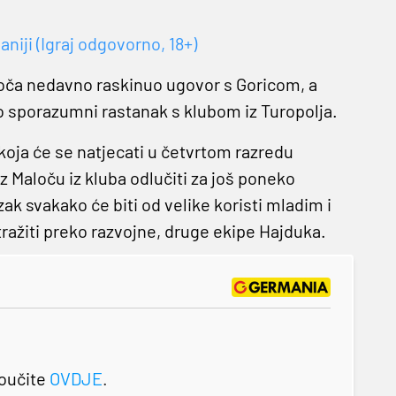
.
niji (Igraj odgovorno, 18+)
aloča nedavno raskinuo ugovor s Goricom, a
io sporazumni rastanak s klubom iz Turopolja.
ja će se natjecati u četvrtom razredu
 Maloču iz kluba odlučiti za još poneko
zak svakako će biti od velike koristi mladim i
ražiti preko razvojne, druge ekipe Hajduka.
roučite
OVDJE
.