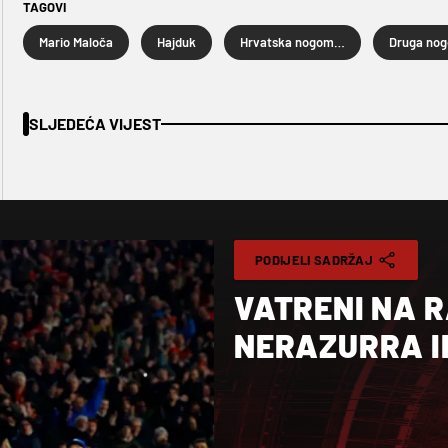
TAGOVI
Mario Maloča
Hajduk
Hrvatska nogometna liga
SLJEDEĆA VIJEST
PODIJELI SADRŽAJ
VATRENI NA 
NERAZURRA IL