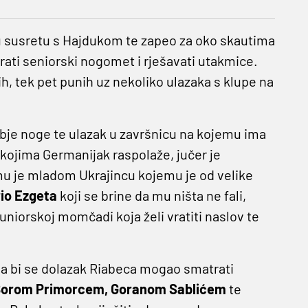
 susretu s Hajdukom te zapeo za oko skautima
 igrati seniorski nogomet i rješavati utakmice.
 tek pet punih uz nekoliko ulazaka s klupe na
s obje noge te ulazak u završnicu na kojemu ima
kojima Germanijak raspolaže, jučer je
mu je mladom Ukrajincu kojemu je od velike
io Ezgeta
koji se brine da mu ništa ne fali,
uniorskoj momčadi koja želi vratiti naslov te
 pa bi se dolazak Riabeca mogao smatrati
orom Primorcem, Goranom Sablićem
te