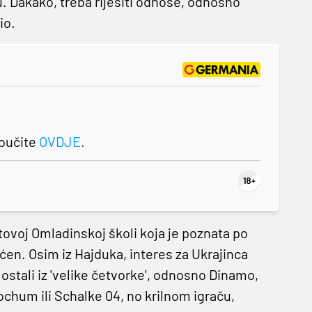
u. Dakako, treba riješiti odnose, odnosno
io.
roučite
OVDJE
.
itovoj Omladinskoj školi koja je poznata po
en. Osim iz Hajduka, interes za Ukrajinca
i ostali iz 'velike četvorke', odnosno Dinamo,
Bochum ili Schalke 04, no krilnom igraču,