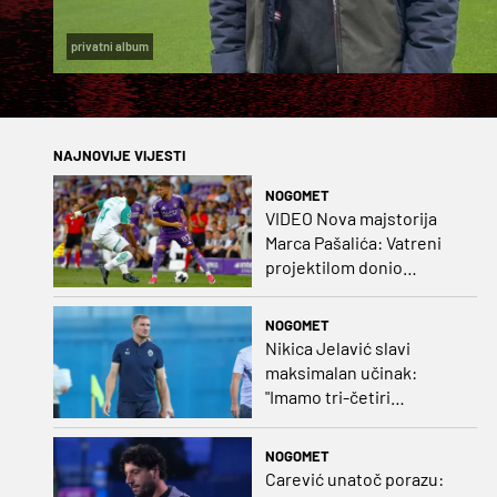
privatni album
NAJNOVIJE VIJESTI
NOGOMET
VIDEO Nova majstorija
Marca Pašalića: Vatreni
projektilom donio
vodstvo pa igru napustio
zbog ozljede
NOGOMET
Nikica Jelavić slavi
maksimalan učinak:
"Imamo tri-četiri
senatora koji vode naš
vrtić"
NOGOMET
Carević unatoč porazu: