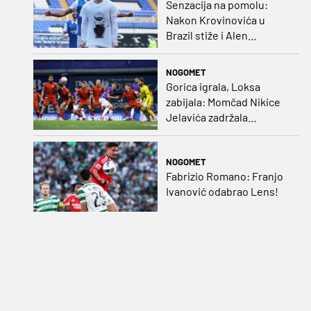
Senzacija na pomolu:
Nakon Krovinovića u
Brazil stiže i Alen
Halilović!?
NOGOMET
Gorica igrala, Loksa
zabijala: Momčad Nikice
Jelavića zadržala
stopostotni učinak
NOGOMET
Fabrizio Romano: Franjo
Ivanović odabrao Lens!