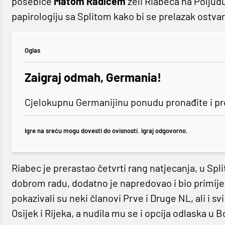
posebice
Matom Radićem
želi Riabeca na Poljud
papirologiju sa Splitom kako bi se prelazak ostvar
Oglas
Zaigraj odmah, Germania!
Cjelokupnu Germanijinu ponudu pronađite i p
Igre na sreću mogu dovesti do ovisnosti. Igraj odgovorno.
Riabec je prerastao četvrti rang natjecanja, u Spl
dobrom radu, dodatno je napredovao i bio primijeć
pokazivali su neki članovi Prve i Druge NL, ali i sv
Osijek i Rijeka, a nudila mu se i opcija odlaska u 