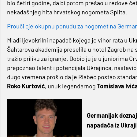
bio četiri godine, da bi potom prešao u redove če
nekadašnjeg hita hrvatskog nogometa Splita.
Prouči cjelokupnu ponudu za nogomet na Germaniji
Mladi ljevokrilni napadač kojega je vihor rata u U
Šahtarova akademija preselila u hotel Zagreb na s
tražio priliku za igranje. Dobio ju je u juniorima C
prepoznao talent i potencijala Ukrajinca, nastavio
dugo vremena prošlo da je Riabec postao standard
Roko Kurtović
, unuk legendarnog
Tomislava Ivić
Germanijak doznaje
napadača iz Ukraj