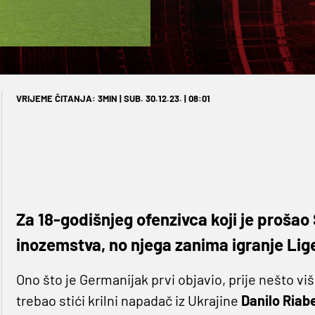
VRIJEME ČITANJA: 3MIN | SUB. 30.12.23. | 08:01
Za 18-godišnjeg ofenzivca koji je prošao
inozemstva, no njega zanima igranje Li
Ono što je Germanijak prvi objavio, prije nešto više 
trebao stići krilni napadač iz Ukrajine
Danilo Riab