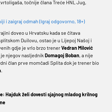
tvrtoligaša, točnije člana Treće HNL Jug,
 i zaigraj odmah (Igraj odgovorno, 18+)
krajini doveo u Hrvatsku kada se čitava
plitskom Duilovu, ostao je u Lijepoj Našoj i
rvenih gdje je vrlo brzo trener
Vedran Milović
 je njegov nasljednik
Domagoj Boban
, a nije
ni član prve momčadi Splita dok je trener bio
a
.
: Hajduk želi dovesti sjajnog mladog krilnog
ine