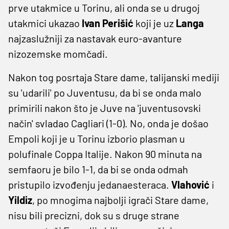
prve utakmice u Torinu, ali onda se u drugoj
utakmici ukazao
Ivan Perišić
koji je uz
Langa
najzaslužniji za nastavak euro-avanture
nizozemske momčadi.
Nakon tog posrtaja Stare dame, talijanski mediji
su 'udarili' po Juventusu, da bi se onda malo
primirili nakon što je Juve na 'juventusovski
način' svladao Cagliari (1-0). No, onda je došao
Empoli koji je u Torinu izborio plasman u
polufinale Coppa Italije. Nakon 90 minuta na
semfaoru je bilo 1-1, da bi se onda odmah
pristupilo izvođenju jedanaesteraca.
Vlahović
i
Yildiz
, po mnogima najbolji igrači Stare dame,
nisu bili precizni, dok su s druge strane