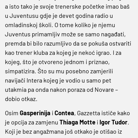
a isto tako je svoje trenerske početke imao baš
u Juventusu gdje je devet godina radio u
omladinskoj školi. O tome koliko je njemu
Juventus primamljiv može se samo nagađati,
premda bi bilo razumljivo da se pokuša ostvariti
kao trener kluba za kojeg je nekoć igrao. I za
kojeg, što je otvoreno jednom i priznao,
simpatizira. Što su mu posebno zamjerili
navijači Intera kojeg je vodio u samo pet
utakmia pa onda nakon poraza od Novare –
dobio otkaz.
Osim
Gasperinija
i
Contea
, Gazzetta ističe kako
je opcija za zamjenu
Thiaga Motte
i
Igor Tudor
.
Koji je bez angažmana još otkako je otišao iz