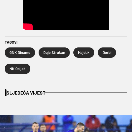
TAGOVI
GNK Dinamo
Duje Strukan
Hajduk
Derbi
NK Osijek
SLJEDEĆA VIJEST