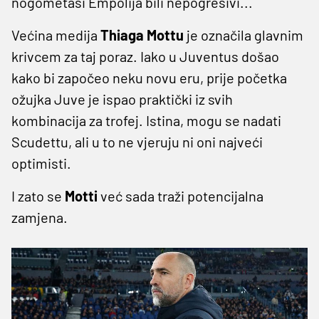
nogometaši Empolija bili nepogrešivi...
Većina medija
Thiaga Mottu
je označila glavnim
krivcem za taj poraz. Iako u Juventus došao
kako bi započeo neku novu eru, prije početka
ožujka Juve je ispao praktički iz svih
kombinacija za trofej. Istina, mogu se nadati
Scudettu, ali u to ne vjeruju ni oni najveći
optimisti.
I zato se
Motti
već sada traži potencijalna
zamjena.