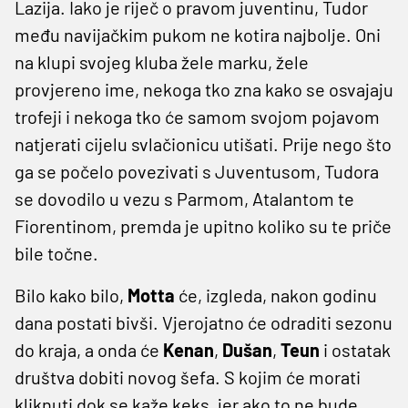
Lazija. Iako je riječ o pravom juventinu, Tudor
među navijačkim pukom ne kotira najbolje. Oni
na klupi svojeg kluba žele marku, žele
provjereno ime, nekoga tko zna kako se osvajaju
trofeji i nekoga tko će samom svojom pojavom
natjerati cijelu svlačionicu utišati. Prije nego što
ga se počelo povezivati s Juventusom, Tudora
se dovodilo u vezu s Parmom, Atalantom te
Fiorentinom, premda je upitno koliko su te priče
bile točne.
Bilo kako bilo,
Motta
će, izgleda, nakon godinu
dana postati bivši. Vjerojatno će odraditi sezonu
do kraja, a onda će
Kenan
,
Dušan
,
Teun
i ostatak
društva dobiti novog šefa. S kojim će morati
kliknuti dok se kaže keks, jer ako to ne bude