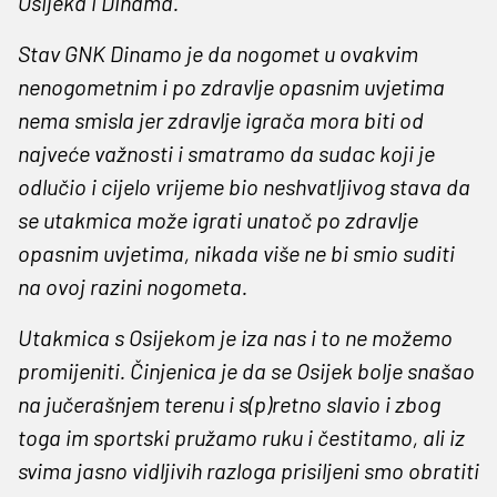
Osijeka i Dinama.
Stav GNK Dinamo je da nogomet u ovakvim
nenogometnim i po zdravlje opasnim uvjetima
nema smisla jer zdravlje igrača mora biti od
najveće važnosti i smatramo da sudac koji je
odlučio i cijelo vrijeme bio neshvatljivog stava da
se utakmica može igrati unatoč po zdravlje
opasnim uvjetima, nikada više ne bi smio suditi
na ovoj razini nogometa.
Utakmica s Osijekom je iza nas i to ne možemo
promijeniti. Činjenica je da se Osijek bolje snašao
na jučerašnjem terenu i s(p)retno slavio i zbog
toga im sportski pružamo ruku i čestitamo, ali iz
svima jasno vidljivih razloga prisiljeni smo obratiti