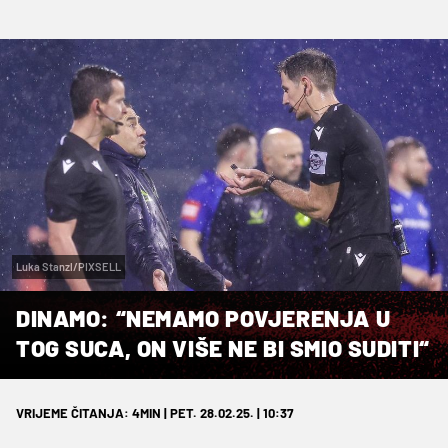
Luka Stanzl/PIXSELL
DINAMO: “NEMAMO POVJERENJA U
TOG SUCA, ON VIŠE NE BI SMIO SUDITI“
VRIJEME ČITANJA: 4MIN | PET. 28.02.25. | 10:37