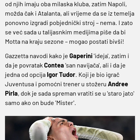
od njih imaju oba milaska kluba, zatim Napoli,
možda čak i Atalanta, ali vrijeme da se iz temelja
ponovno izgradi pobjednički stroj – nema. I zato
se već sada u talijasnkim medijima piše da bi
Motta na kraju sezone – mogao postati bivši!
Gazzetta navodi kako je
Gaperini
'ideja', zatim i
da je povratak
Contea
'san navijača', ali i da je
jedna od opcija
Igor Tudor
. Koji je bio igrač
Juventusa i pomoćni trener u stožeru
Andree
Pirla
, dok je sada spreman vratiti se u 'staro jato'
samo ako on bude 'Mister'.