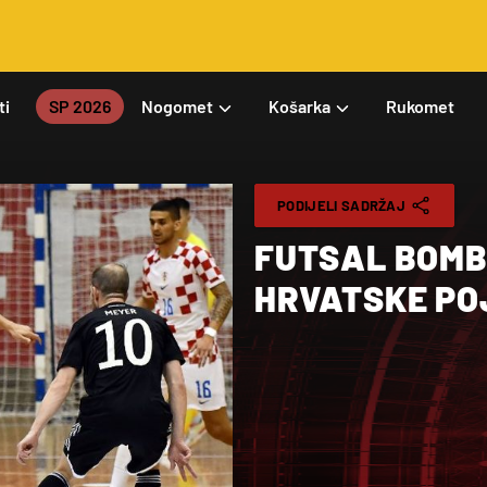
ti
SP 2026
Nogomet
Košarka
Rukomet
PODIJELI SADRŽAJ
FUTSAL BOMB
HRVATSKE PO