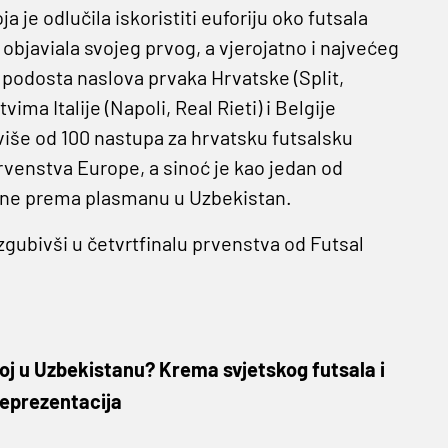
 je odlučila iskoristiti euforiju oko futsala
 objaviala svojeg prvog, a vjerojatno i najvećeg
 podosta naslova prvaka Hrvatske (Split,
ima Italije (Napoli, Real Rieti) i Belgije
više od 100 nastupa za hrvatsku futsalsku
prvenstva Europe, a sinoć je kao jedan od
rene prema plasmanu u Uzbekistan.
gubivši u četvrtfinalu prvenstva od Futsal
koj u Uzbekistanu? Krema svjetskog futsala i
reprezentacija