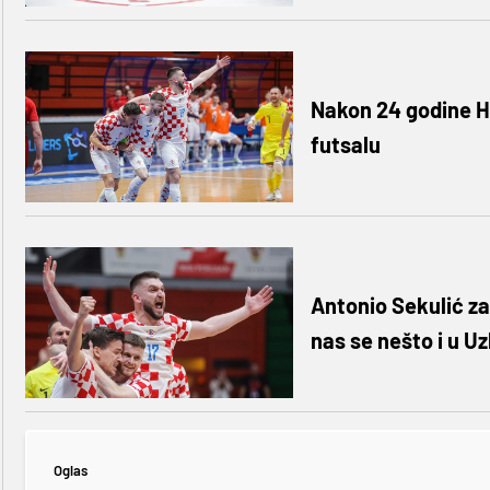
Nakon 24 godine H
futsalu
Antonio Sekulić za
nas se nešto i u U
Oglas