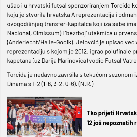
ušao i u hrvatski futsal sponzoriranjem Torcide koja
koju je stvorila hrvatska A reprezentacija i odmah
ovogodišnjeg transfer-kapitalca koji iza sebe ima
Nacional, Olmissum) i 'bezrboj' utakmica u prvenstv
(Anderlecht/Halle-Gooik). Jelovčić je upisao već 
reprezentaciju s kojom je 2012. igrao polufinale 
kapetana (uz Darija Marinovića) vodio Futsal Vat
Torcida je nedavno završila s tekućom sezonom iz
Dinama s 1-2 (1-6, 3-2, 0-6). (N.R.)
Tko prijeti Hrvats
12 još nepoznatih 