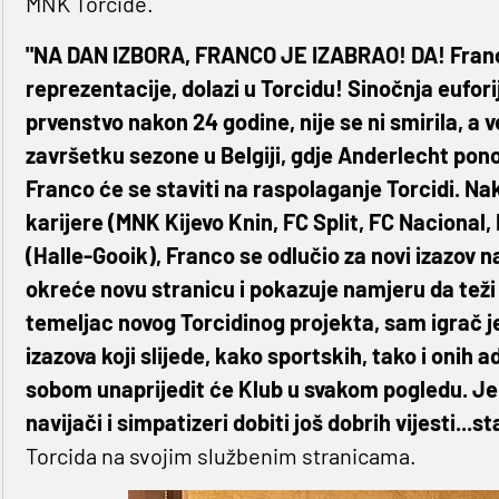
MNK Torcide.
"NA DAN IZBORA, FRANCO JE IZABRAO! DA! Franc
reprezentacije, dolazi u Torcidu! Sinočnja eufor
prvenstvo nakon 24 godine, nije se ni smirila, a 
završetku sezone u Belgiji, gdje Anderlecht pon
Franco će se staviti na raspolaganje Torcidi. N
karijere (MNK Kijevo Knin, FC Split, FC Nacional,
(Halle-Gooik), Franco se odlučio za novi izazov
okreće novu stranicu i pokazuje namjeru da teži
temeljac novog Torcidinog projekta, sam igrač 
izazova koji slijede, kako sportskih, tako i onih 
sobom unaprijedit će Klub u svakom pogledu. Jel
navijači i simpatizeri dobiti još dobrih vijesti...s
Torcida na svojim službenim stranicama.