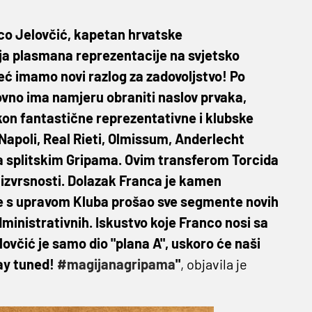
o Jelovčić, kapetan hrvatske
ija plasmana reprezentacije na svjetsko
već imamo novi razlog za zadovoljstvo! Po
ovno ima namjeru obraniti naslov prvaka,
akon fantastične reprezentativne i klubske
 Napoli, Real Rieti, Olmissum, Anderlecht
 na splitskim Gripama. Ovim transferom Torcida
 izvrsnosti. Dolazak Franca je kamen
je s upravom Kluba prošao sve segmente novih
administrativnih. Iskustvo koje Franco nosi sa
ovčić je samo dio "plana A", uskoro će naši
tay tuned!
#magijanagripama
"
, objavila je