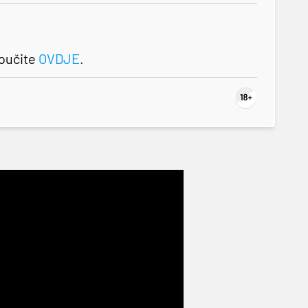
roučite
OVDJE
.