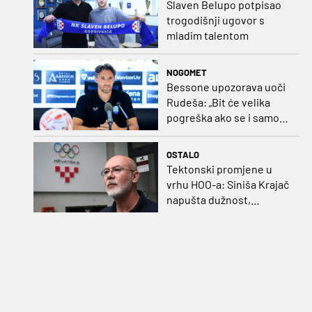
Slaven Belupo potpisao
trogodišnji ugovor s
mladim talentom
NOGOMET
Bessone upozorava uoči
Rudeša: „Bit će velika
pogreška ako se i samo
malo opustimo“
OSTALO
Tektonski promjene u
vrhu HOO-a: Siniša Krajač
napušta dužnost,
razriješeno i svih osam
direktora