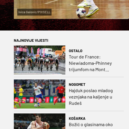
Ivica Galovic/PIXSELL
NAJNOVIJE VIJESTI
OSTALO
Tour de France:
Niewiadoma-Phinney
trijumfom na Mont
Ventoux preuzela žutu
majicu
NOGOMET
Hajduk poslao mladog
veznjaka na kaljenje u
Rudeš
KOŠARKA
Božić o glasinama oko