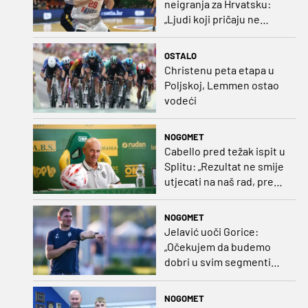
neigranja za Hrvatsku:
„Ljudi koji pričaju ne
plaćaju mi račune, ne
osvrćem se komentare
OSTALO
dušebrižnika“
Christenu peta etapa u
Poljskoj, Lemmen ostao
vodeći
NOGOMET
Cabello pred težak ispit u
Splitu: „Rezultat ne smije
utjecati na naš rad, pred
nama je dugo prvenstvo“
NOGOMET
Jelavić uoči Gorice:
„Očekujem da budemo
dobri u svim segmentima
igre i pobjedu“
NOGOMET