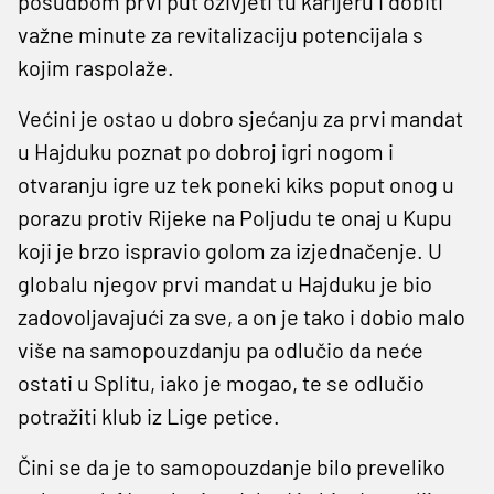
posudbom prvi put oživjeti tu karijeru i dobiti
važne minute za revitalizaciju potencijala s
kojim raspolaže.
Većini je ostao u dobro sjećanju za prvi mandat
u Hajduku poznat po dobroj igri nogom i
otvaranju igre uz tek poneki kiks poput onog u
porazu protiv Rijeke na Poljudu te onaj u Kupu
koji je brzo ispravio golom za izjednačenje. U
globalu njegov prvi mandat u Hajduku je bio
zadovoljavajući za sve, a on je tako i dobio malo
više na samopouzdanju pa odlučio da neće
ostati u Splitu, iako je mogao, te se odlučio
potražiti klub iz Lige petice.
Čini se da je to samopouzdanje bilo preveliko