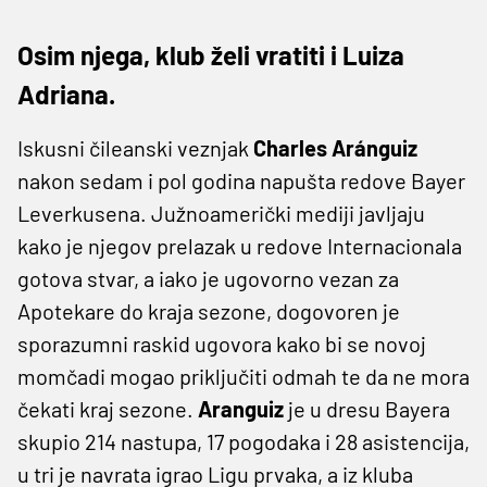
Osim njega, klub želi vratiti i Luiza
Adriana.
Iskusni čileanski veznjak
Charles Aránguiz
nakon sedam i pol godina napušta redove Bayer
Leverkusena. Južnoamerički mediji javljaju
kako je njegov prelazak u redove Internacionala
gotova stvar, a iako je ugovorno vezan za
Apotekare do kraja sezone, dogovoren je
sporazumni raskid ugovora kako bi se novoj
momčadi mogao priključiti odmah te da ne mora
čekati kraj sezone.
Aranguiz
je u dresu Bayera
skupio 214 nastupa, 17 pogodaka i 28 asistencija,
u tri je navrata igrao Ligu prvaka, a iz kluba