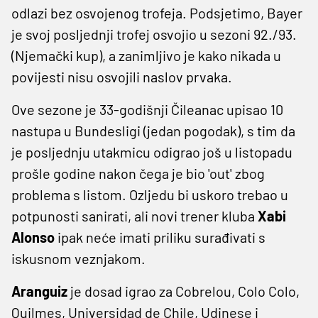
odlazi bez osvojenog trofeja. Podsjetimo, Bayer
je svoj posljednji trofej osvojio u sezoni 92./93.
(Njemački kup), a zanimljivo je kako nikada u
povijesti nisu osvojili naslov prvaka.
Ove sezone je 33-godišnji Čileanac upisao 10
nastupa u Bundesligi (jedan pogodak), s tim da
je posljednju utakmicu odigrao još u listopadu
prošle godine nakon čega je bio 'out' zbog
problema s listom. Ozljedu bi uskoro trebao u
potpunosti sanirati, ali novi trener kluba
Xabi
Alonso
ipak neće imati priliku surađivati s
iskusnom veznjakom.
Aranguiz
je dosad igrao za Cobrelou, Colo Colo,
Quilmes, Universidad de Chile, Udinese i