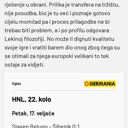
rješenje u obrani. Prilika je transfera na tržištu,
nije posudba, bio je tu već i poznaje gotovo
cijelu momčad pa i proces prilagodbe ne bi
trebao biti problem, a i po profilu odgovara
Lekinoj filozofiji. No može li dignuti kvalitetu
svoje igre i vratiti barem dio onog zbog čega su
se otimali za njega europski velikani to tek
ostaje za vidjeti.
Oglas
HNL, 22. kolo
Petak, 17. veljače
Slaven Belupo – Šibenik 0:1