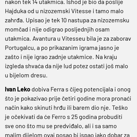
nakon tek 14 utakmica. Ishod je bio da poslije
Hajduka od u nizozemski Vitesse i tamo malo
zahrđa. Upisao je tek 10 nastupa za nizozemsku
momčad i nije odigrao posljednjih osam
utakmica. Avantura u Vitesseu bila je za zaborav
Portugalcu, a po prikazanim igrama jasno je
zašto i nije igrao zadnje utakmice. Na kraju
izgleda shvaća da nije lud potez ostati još malo
u bijelom dresu.
Ivan Leko
dobiva Ferra s čijeg potencijala i onog
što je pokazivao prije četiri godine mora pronaći
način kako skinuti hrđu ili barem dio nje. Teško
je očekivati da će Ferro s 25 godina probuditi
sve ono što mu se predviđalo, ali i sa samo
malim dijelom ovaj posao bi ispao jako dobar za