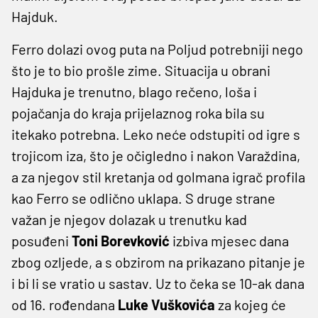
Hajduk.
Ferro dolazi ovog puta na Poljud potrebniji nego
što je to bio prošle zime. Situacija u obrani
Hajduka je trenutno, blago rečeno, loša i
pojačanja do kraja prijelaznog roka bila su
itekako potrebna. Leko neće odstupiti od igre s
trojicom iza, što je očigledno i nakon Varaždina,
a za njegov stil kretanja od golmana igrač profila
kao Ferro se odlično uklapa. S druge strane
važan je njegov dolazak u trenutku kad
posuđeni
Toni Borevković
izbiva mjesec dana
zbog ozljede, a s obzirom na prikazano pitanje je
i bi li se vratio u sastav. Uz to čeka se 10-ak dana
od 16. rođendana
Luke Vuškovića
za kojeg će