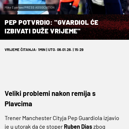
Mike Egerton/PRESS ASSOCIATION
PEP POTVRDIO: "GVARDIOL ĆE
IZBIVATI DUŽE VRIJEME"
VRIJEME ČITANJA: 1MIN | UTO. 06.01.26. | 15:29
Veliki problemi nakon remija s
Plavcima
Trener Manchester Cityja Pep Guardiola izjavio
je u utorak da će stoper ​
Ruben ‍Dias
zbog