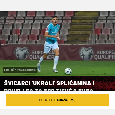
Foto: HŠK Posušje Official
ŠVICARCI 'UKRALI' SPLIĆANINA I
DOVELI GA ZA 500 TISUĆA EURA
PODIJELI SADRŽAJ
VRIJEME ČITANJA: 1MIN | UTO. 06.01.26. | 15:29