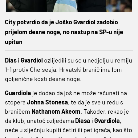
City potvrdio da je Joško Gvardiol zadobio
prijelom desne noge, no nastup na SP-u nije
upitan
Dias
i
Gvardiol
ozlijedili su se u nedjelju u remiju
1-1 protiv Chelseaja. Hrvatski branič ima lom
goljenične kosti desne noge.
Guardiola
je dodao da još ne može računati na
stopera
Johna Stonesa
, te da je sve u redu s
braničem
Nathanom Akeom
. Također, rekao je
da klub, unatoč ozljedama
Diasa
i
Gvardiola
,
neće u siječnju kupiti četiri ili pet igrača, kao što