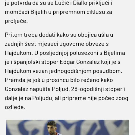
je potvrda da su se Lučić i Diallo priključili
momčadi Bijelih u pripremnom ciklusu za
proljeće.
Pritom treba dodati kako su obojica ušla u
zadnjih šest mjeseci ugovorne obveze s
Hajdukom. U posljednjoj polusezoni s Bijelima
je i španjolski stoper Edgar Gonzalez koji je s
Hajdukom vezan jednogodišnjom posudbom.
Premda je još u prosincu bilo rečeno kako
Gonzalez napušta Poljud, 28-ogodišnji stoper i
dalje je na Poljudu, ali pripreme nije počeo zbog
ozljede.