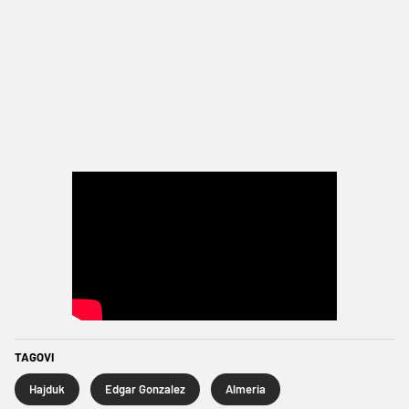
TAGOVI
Hajduk
Edgar Gonzalez
Almeria