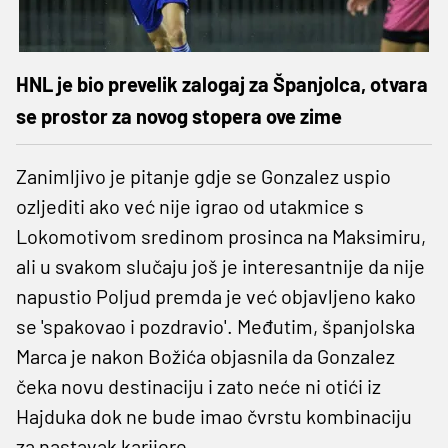
HNL je bio prevelik zalogaj za Španjolca, otvara
se prostor za novog stopera ove zime
Zanimljivo je pitanje gdje se Gonzalez uspio
ozljediti ako već nije igrao od utakmice s
Lokomotivom sredinom prosinca na Maksimiru,
ali u svakom slučaju još je interesantnije da nije
napustio Poljud premda je već objavljeno kako
se 'spakovao i pozdravio'. Međutim, španjolska
Marca je nakon Božića objasnila da Gonzalez
čeka novu destinaciju i zato neće ni otići iz
Hajduka dok ne bude imao čvrstu kombinaciju
za nastavak karijere.