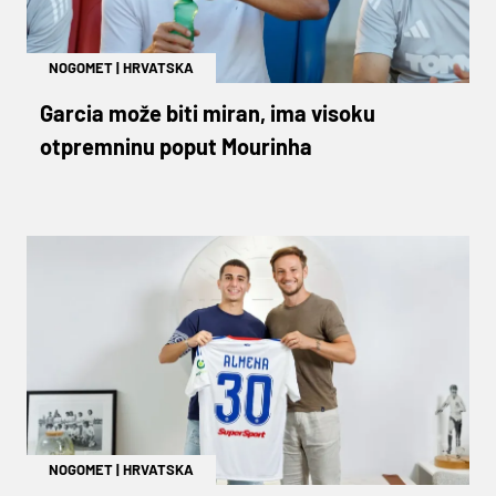
NOGOMET
|
HRVATSKA
Garcia može biti miran, ima visoku
otpremninu poput Mourinha
NOGOMET
|
HRVATSKA