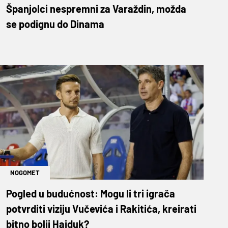
Španjolci nespremni za Varaždin, možda
se podignu do Dinama
NOGOMET
Pogled u budućnost: Mogu li tri igrača
potvrditi viziju Vučevića i Rakitića, kreirati
bitno bolji Hajduk?