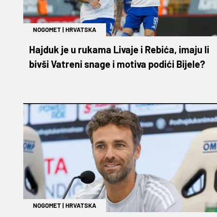
NOGOMET
|
HRVATSKA
Hajduk je u rukama Livaje i Rebića, imaju li
bivši Vatreni snage i motiva podići Bijele?
NOGOMET
|
HRVATSKA