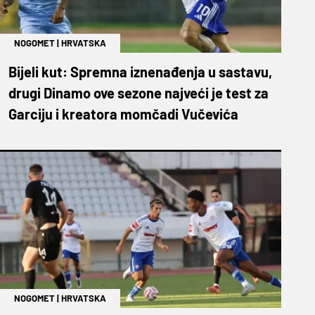
NOGOMET
|
HRVATSKA
Bijeli kut: Spremna iznenađenja u sastavu,
drugi Dinamo ove sezone najveći je test za
Garciju i kreatora momčadi Vučevića
NOGOMET
|
HRVATSKA