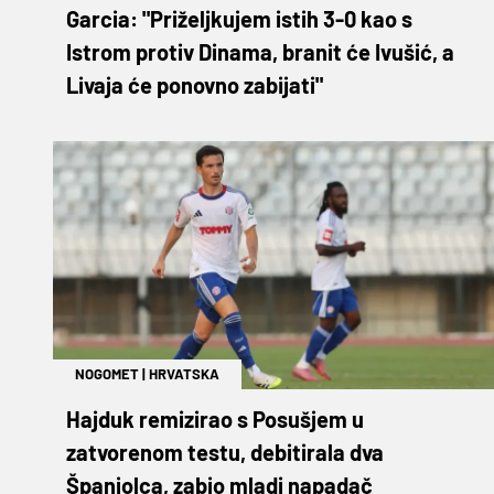
Garcia: "Priželjkujem istih 3-0 kao s
Istrom protiv Dinama, branit će Ivušić, a
Livaja će ponovno zabijati"
NOGOMET
|
HRVATSKA
Hajduk remizirao s Posušjem u
zatvorenom testu, debitirala dva
Španjolca, zabio mladi napadač