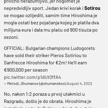
prilično nerazumljivo, jer nogomet je
nepredvidljiv sport. Jedan krivi korak i
Sotirou
se mogao ozlijediti, samim time Hiroshima je
mogla ostati bez pojačanja kojeg je platila dva
milijuna eura i dala mu plaću od 900 tisuća po
sezoni.
OFFICIAL: Bulgarian champions Ludogorets
have sold their striker Pieros Sotiriou to
Sanfrecce Hiroshima for €2m! He’ll earn
€900,000 per season
pic.twitter.com/p1dUt0ffA4
— Metodi_Shumanov (@shumanskoo)
August 4, 2022
No, nakon 1:2 poraza u prvoj utakmici u
Razgradu, došlo je do obrata. Hiroshima je