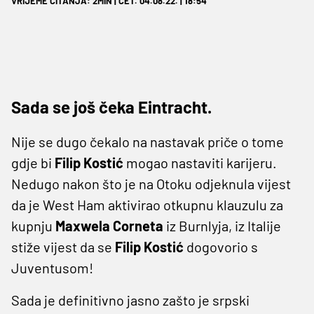
VRIJEME ČITANJA: 2MIN | ČET. 04.08.22. | 18:54
Sada se još čeka Eintracht.
Nije se dugo čekalo na nastavak priče o tome
gdje bi
Filip Kostić
mogao nastaviti karijeru.
Nedugo nakon što je na Otoku odjeknula vijest
da je West Ham aktivirao otkupnu klauzulu za
kupnju
Maxwela Corneta
iz Burnlyja, iz Italije
stiže vijest da se
Filip Kostić
dogovorio s
Juventusom!
Sada je definitivno jasno zašto je srpski