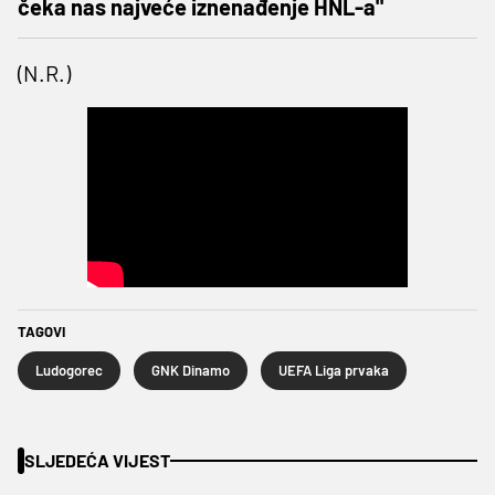
čeka nas najveće iznenađenje HNL-a"
(N.R.)
TAGOVI
Ludogorec
GNK Dinamo
UEFA Liga prvaka
SLJEDEĆA VIJEST