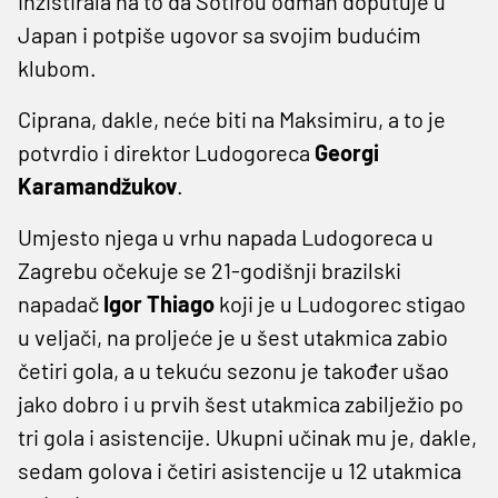
inzistirala na to da Sotirou odmah doputuje u
Japan i potpiše ugovor sa svojim budućim
klubom.
Ciprana, dakle, neće biti na Maksimiru, a to je
potvrdio i direktor Ludogoreca
Georgi
Karamandžukov
.
Umjesto njega u vrhu napada Ludogoreca u
Zagrebu očekuje se 21-godišnji brazilski
napadač
Igor Thiago
koji je u Ludogorec stigao
u veljači, na proljeće je u šest utakmica zabio
četiri gola, a u tekuću sezonu je također ušao
jako dobro i u prvih šest utakmica zabilježio po
tri gola i asistencije. Ukupni učinak mu je, dakle,
sedam golova i četiri asistencije u 12 utakmica