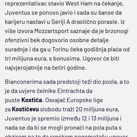
reprezentativac stavio West Ham na čekanje,
Juventus se ponovo javio i sada su šanse da
karijeru nastavi u Seriji A drastično porasle. Iz
više izvora Mozzartsport saznaje da je brzonogi
ofenzivni bek dogovorio osobne detalje
suradnje i da ga u Torinu čeka godišnja plaća od
tri milijuna eura, s bonusima. Ugovor će biti
najvjerojatnije na četiri godine.
Bianconerima sada predstoji teži dio posla, a to
je da uvjere čelnike Eintrachta da
puste
Kostića
. Osvajač Europske lige
za
Kostićevu
slobodu traži 20 milijuna eura,
Juventus je spremio između 12 i 13 milijuna i
nada se da bi se mogli pronaći na pola puta s
obzirom na to da srpskom nogometašu ugovor