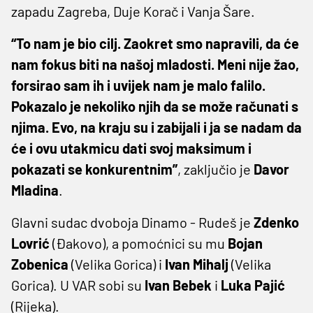
zapadu Zagreba, Duje Korač i Vanja Šare.
“To nam je bio cilj. Zaokret smo napravili, da će
nam fokus biti na našoj mladosti. Meni nije žao,
forsirao sam ih i uvijek nam je malo falilo.
Pokazalo je nekoliko njih da se može računati s
njima. Evo, na kraju su i zabijali i ja se nadam da
će i ovu utakmicu dati svoj maksimum i
pokazati se konkurentnim”
, zaključio je
Davor
Mladina
.
Glavni sudac dvoboja Dinamo - Rudeš je
Zdenko
Lovrić
(Đakovo), a pomoćnici su mu
Bojan
Zobenica
(Velika Gorica) i
Ivan Mihalj
(Velika
Gorica). U VAR sobi su
Ivan Bebek
i
Luka Pajić
(Rijeka).