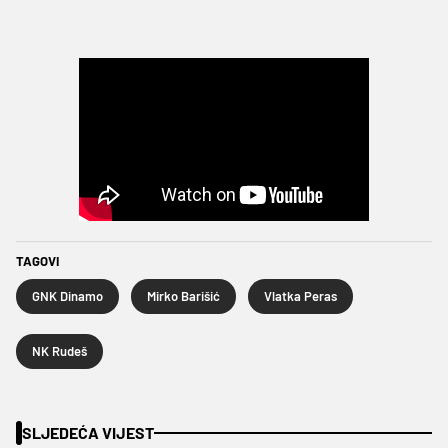
TAGOVI
GNK Dinamo
Mirko Barišić
Vlatka Peras
NK Rudeš
SLJEDEĆA VIJEST