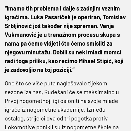
“Imamo tih problema i dalje s zadnjim veznim
igračima. Luka Pasariček je operiran, Tomislav
Srbljinović još također nije spreman. Vanja
Vukmanović je u trenažnom procesu skupa s
nama pa ćemo vidjeti što ćemo smisliti za
njegovu minutažu. Dobili su neki mladi momci
radi toga priliku, kao recimo Mihael Stipić, koji
je zadovoljio na toj poziciji.”
Ono što se više puta naglašavalo tijekom
sezone iza nas, Rudešani će se maksimalno u
Prvoj nogometnoj ligi osloniti na svoje mlade
igrače iz nogometne akademije. Između
ostalog, strijelci dva od tri pogotka protiv
Lokomotive ponikli su iz nogometne škole na