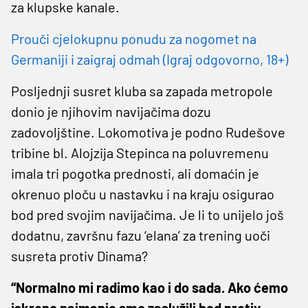
za klupske kanale.
Prouči cjelokupnu ponudu za nogomet na
Germaniji i zaigraj odmah (Igraj odgovorno, 18+)
Posljednji susret kluba sa zapada metropole
donio je njihovim navijačima dozu
zadovoljštine. Lokomotiva je podno Rudešove
tribine bl. Alojzija Stepinca na poluvremenu
imala tri pogotka prednosti, ali domaćin je
okrenuo ploču u nastavku i na kraju osigurao
bod pred svojim navijačima. Je li to unijelo još
dodatnu, završnu fazu ‘elana’ za trening uoči
susreta protiv Dinama?
“Normalno mi radimo kao i do sada. Ako ćemo
iskreno najmanje smo zaslužili bod protiv