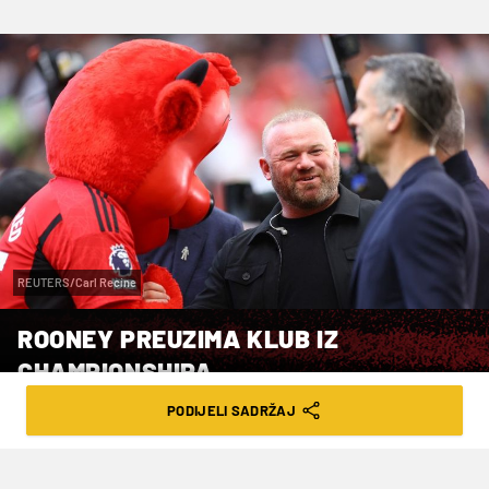
REUTERS/Carl Recine
ROONEY PREUZIMA KLUB IZ
CHAMPIONSHIPA
PODIJELI SADRŽAJ
VRIJEME ČITANJA: 3MIN | SUB. 25.05.24. | 15:29