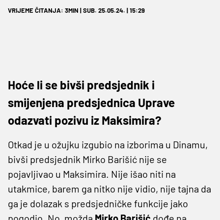
VRIJEME ČITANJA: 3MIN | SUB. 25.05.24. | 15:29
Hoće li se bivši predsjednik i
smijenjena predsjednica Uprave
odazvati pozivu iz Maksimira?
Otkad je u ožujku izgubio na izborima u Dinamu,
bivši predsjednik Mirko Barišić nije se
pojavljivao u Maksimira. Nije išao niti na
utakmice, barem ga nitko nije vidio, nije tajna da
ga je dolazak s predsjedničke funkcije jako
pogodio. No, možda
Mirko Barišić
dođe na