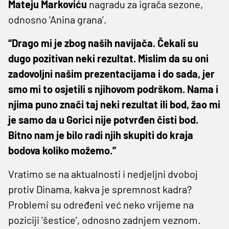
Mateju Markoviću
nagradu za igrača sezone,
odnosno ‘Anina grana’.
“Drago mi je zbog naših navijača. Čekali su
dugo pozitivan neki rezultat. Mislim da su oni
zadovoljni našim prezentacijama i do sada, jer
smo mi to osjetili s njihovom podrškom. Nama i
njima puno znači taj neki rezultat ili bod, žao mi
je samo da u Gorici nije potvrđen čisti bod.
Bitno nam je bilo radi njih skupiti do kraja
bodova koliko možemo.”
Vratimo se na aktualnosti i nedjeljni dvoboj
protiv Dinama, kakva je spremnost kadra?
Problemi su određeni već neko vrijeme na
poziciji ‘šestice’, odnosno zadnjem veznom.