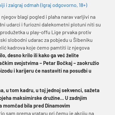
 i zaigraj odmah (Igraj odgovorno, 18+)
 njegov blagi pogled i plaha narav varljivi na
ni udarci i furiozni dalekometni plotuni niti su
produžetka u play-offu Lige prvaka protiv
nski slobodni udarac za pobjedu u Šibeniku
elić kadrova koje ćemo pamtiti iz njegova
ilo, desno krilo ili kako ga već želite
ačkim svojstvima – Petar Bočkaj – zaokružio
zodu i karijeru će nastaviti na posudbi u
, u tom kadru, u toj jednoj sekvenci, sažeta
spjeha maksimirske družine... U zadnjim
ka momčad bila pred Dinamovim
io sam prema vrataru pri čemu je akciju na