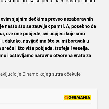
ke utakmice brojka se penje na 61 nastup i osam
 s ovim sjajnim dečkima proveo nezaboravnih
o je nešto što se zauvijek pamti. A, posebno će
a, sve one pobjede, svi uspjesi koje smo
a i, dakako, navijačima što su mi boravak u
reću i što više pobjeda, trofeja i veselja.
inamo i ostavljamo naravno otvorena vrata za
zaključio je Dinamo kojeg sutra očekuje