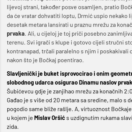
lijevoj strani, također posve osamljen, pratio Bočk
da će vratar dohvatiti loptu, Drmić uspio nekako l
desetak metara lansirati u praznu mrežu za konač
prvaka
. Ali, u cijeloj je toj priči posebno zanimlj
terenu. Svi igrači s klupe i gotovo cijeli stručni s
kontranapad, trčali paralelno s njim i poskakivali
nakon što je Bočkaj poentirao.
Slavljenički je buket isprovocirao i onim geomet
slobodnog udarca osigurao Dinamu naslov prvak
Šubićevcu gdje je zanjihao mrežu za konačnih 2:0 
Gađao je s više od 20 metara sa sredine, malo s d
pogodio same bliže rašlje. A, virtuoznost Bočkajeva
u kojem je
Mislav Oršić
s uzdignutim rukama slavio
zida.