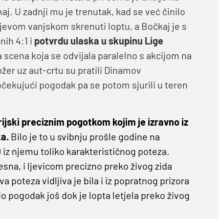
aj. U zadnji mu je trenutak, kad se već činilo
ijevom vanjskom skrenuti loptu, a Bočkaj je s
nih 4:1 i
potvrdu ulaska u skupinu Lige
iva scena koja se odvijala paralelno s akcijom na
tožer uz aut-crtu su pratili Dinamov
 očekujući pogodak pa se potom sjurili u teren
rijski preciznim pogotkom kojim je izravno iz
a.
Bilo je to u svibnju prošle godine na
iz njemu toliko karakterističnog poteza.
esna, i ljevicom precizno preko živog zida
 poteza vidljiva je bila i iz popratnog prizora
 pogodak još dok je lopta letjela preko živog