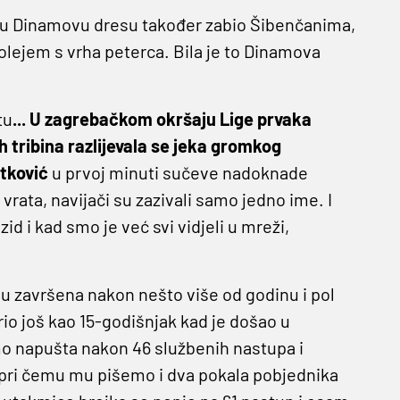
gol u Dinamovu dresu također zabio Šibenčanima,
volejem s vrha peterca. Bila je to Dinamova
tu
... U zagrebačkom okršaju Lige prvaka
h tribina razlijevala se jeka gromkog
tković
u prvoj minuti sučeve nadoknade
rata, navijači su zazivali samo jedno ime. I
 zid i kad smo je već svi vidjeli u mreži,
u završena nakon nešto više od godinu i pol
io još kao 15-godišnjak kad je došao u
o napušta nakon 46 službenih nastupa i
pri čemu mu pišemo i dva pokala pobjednika