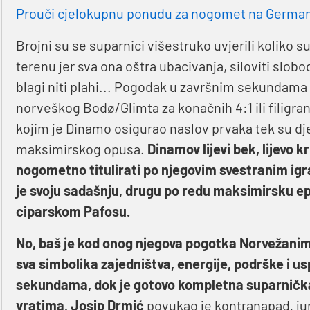
Prouči cjelokupnu ponudu za nogomet na Germaniji
Brojni su se suparnici višestruko uvjerili koliko su
terenu jer sva ona oštra ubacivanja, siloviti slobod
blagi niti plahi... Pogodak u završnim sekundama 
norveškog Bodø/Glimta za konačnih 4:1 ili filigra
kojim je Dinamo osigurao naslov prvaka tek su dj
maksimirskog opusa.
Dinamov lijevi bek, lijevo kr
nogometno titulirati po njegovim svestranim igr
je svoju sadašnju, drugu po redu maksimirsku epi
ciparskom Pafosu.
No, baš je kod onog njegova pogotka Norvežanima
sva simbolika zajedništva, energije, podrške i u
sekundama, dok je gotovo kompletna suparnič
vratima, Josip Drmić
povukao je kontranapad, jur