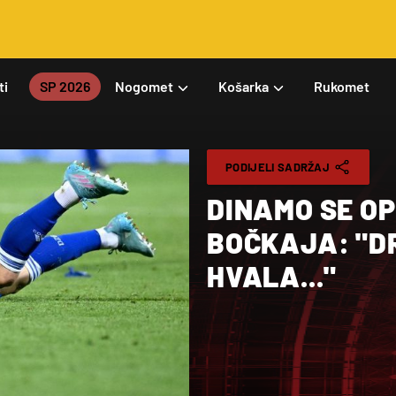
ti
SP 2026
Nogomet
Košarka
Rukomet
PODIJELI SADRŽAJ
DINAMO SE O
BOČKAJA: "DR
HVALA..."