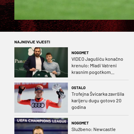
NAJNOVIJE VIJESTI
NOGOMET
VIDEO Jagušiću konačno
krenulo: Mladi Vatreni
krasnim pogotkom
potvrdio sjajnu formu
OSTALO
Trofejna Švicarka završila
karijeru dugu gotovo 20
godina
NOGOMET
Službeno: Newcastle