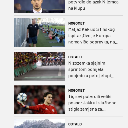
potvrdio dolazak Nijemca
na klupu
NOGOMET
Matjaž Kek uoči finskog
ispita: „Ovo je Europa i
nema više popravka, na
Rujevici se nešto pita i
Rijeku!“
OSTALO
Nizozemka sjajnim
sprintom odnijela
pobjedu u petoj etapi
Toura
NOGOMET
Tigrovi potvrdili veliki
posao: Jakiru i službeno
stigla zamjena za
Pandura
OSTALO