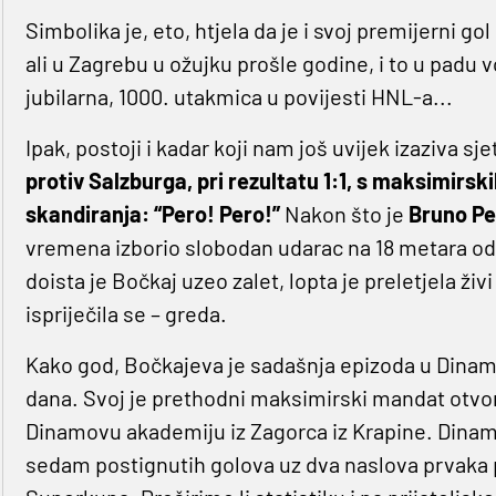
Simbolika je, eto, htjela da je i svoj premijerni 
ali u Zagrebu u ožujku prošle godine, i to u padu 
jubilarna, 1000. utakmica u povijesti HNL-a...
Ipak, postoji i kadar koji nam još uvijek izaziva sje
protiv Salzburga, pri rezultatu 1:1, s maksimirski
skandiranja: “Pero! Pero!”
Nakon što je
Bruno Pe
vremena izborio slobodan udarac na 18 metara od v
doista je Bočkaj uzeo zalet, lopta je preletjela živi
ispriječila se – greda.
Kako god, Bočkajeva je sadašnja epizoda u Dinam
dana. Svoj je prethodni maksimirski mandat otvor
Dinamovu akademiju iz Zagorca iz Krapine. Dinam
sedam postignutih golova uz dva naslova prvaka 