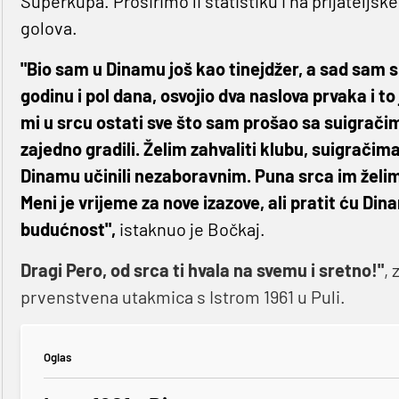
Superkupa. Proširimo li statistiku i na prijateljs
golova.
"Bio sam u Dinamu još kao tinejdžer, a sad sam
godinu i pol dana, osvojio dva naslova prvaka i t
mi u srcu ostati sve što sam prošao sa suigračim
zajedno gradili. Želim zahvaliti klubu, suigračim
Dinamu učinili nezaboravnim. Puna srca im želim s
Meni je vrijeme za nove izazove, ali pratit ću D
budućnost",
istaknuo je Bočkaj.
Dragi Pero, od srca ti hvala na svemu i sretno!"
, 
prvenstvena utakmica s Istrom 1961 u Puli.
Oglas