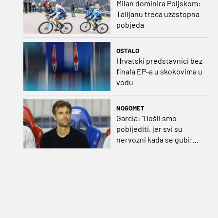
Milan dominira Poljskom:
Talijanu treća uzastopna
pobjeda
OSTALO
Hrvatski predstavnici bez
finala EP-a u skokovima u
vodu
NOGOMET
Garcia: "Došli smo
pobijediti, jer svi su
nervozni kada se gubi;
Pukštas: "Moja emotivna
utakmica pred djedom i
bakom"