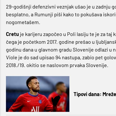
29-godišnji defenzivni veznjak ušao je u zadnju go
besplatno, a Rumunji piši kako to pokušava iskoris
nogometašem.
Cretu
je karijeru započeo u Poli Iasiju te je za ta
čega je početkom 2017. godine prešao u ljubljans
godinu dana u glavnom gradu Slovenije odlazi u na
Viole je do sad upisao 94 nastupa, zabio pet golov
2018./19. okitio se naslovom prvaka Slovenije.
Tipovi dana: Mreže