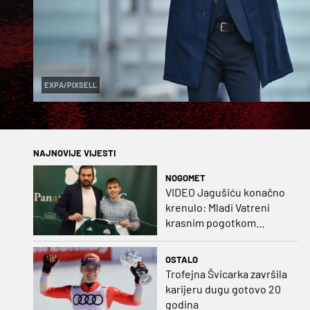
EXPA/PIXSELL
NAJNOVIJE VIJESTI
NOGOMET
VIDEO Jagušiću konačno
krenulo: Mladi Vatreni
krasnim pogotkom
potvrdio sjajnu formu
OSTALO
Trofejna Švicarka završila
karijeru dugu gotovo 20
godina