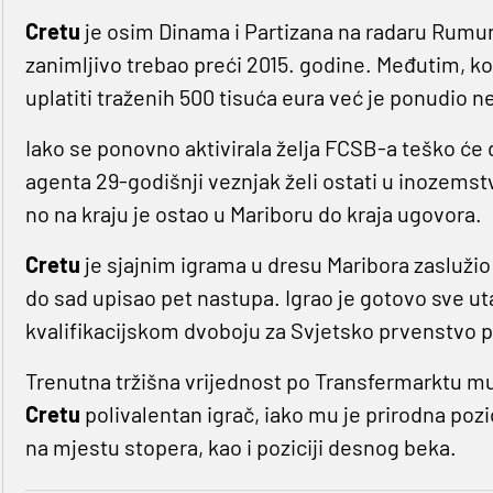
Cretu
je osim Dinama i Partizana na radaru Rumunj
zanimljivo trebao preći 2015. godine. Međutim, k
uplatiti traženih 500 tisuća eura već je ponudio ne
Iako se ponovno aktivirala želja FCSB-a teško će 
agenta 29-godišnji veznjak želi ostati u inozemstv
no na kraju je ostao u Mariboru do kraja ugovora.
Cretu
je sjajnim igrama u dresu Maribora zaslužio
do sad upisao pet nastupa. Igrao je gotovo sve uta
kvalifikacijskom dvoboju za Svjetsko prvenstvo p
Trenutna tržišna vrijednost po Transfermarktu mu i
Cretu
polivalentan igrač, iako mu je prirodna pozi
na mjestu stopera, kao i poziciji desnog beka.