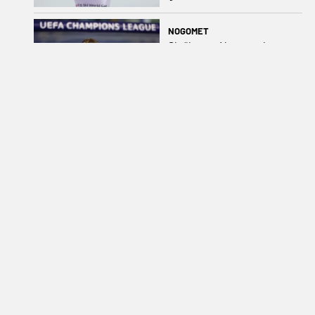
NOGOMET
Službeno: Newcastle
potvrdio dolazak Nijemca
na klupu
NOGOMET
Matjaž Kek uoči finskog
ispita: „Ovo je Europa i
nema više popravka, na
Rujevici se nešto pita i
Rijeku!“
OSTALO
Nizozemka sjajnim
sprintom odnijela
pobjedu u petoj etapi
Toura
NOGOMET
Tigrovi potvrdili veliki
posao: Jakiru i službeno