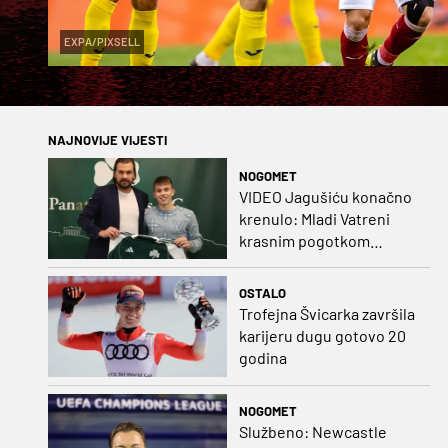
EXPA/PIXSELL
NAJNOVIJE VIJESTI
NOGOMET
VIDEO Jagušiću konačno
krenulo: Mladi Vatreni
krasnim pogotkom
potvrdio sjajnu formu
OSTALO
Trofejna Švicarka završila
karijeru dugu gotovo 20
godina
NOGOMET
Službeno: Newcastle