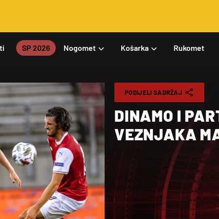
ti
SP 2026
Nogomet
Košarka
Rukomet
PODIJELI SADRŽAJ
DINAMO I PAR
VEZNJAKA M