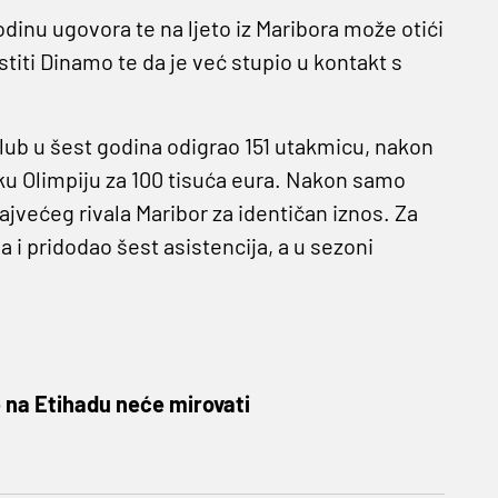
dinu ugovora te na ljeto iz Maribora može otići
titi Dinamo te da je već stupio u kontakt s
j klub u šest godina odigrao 151 utakmicu, nakon
ku Olimpiju za 100 tisuća eura. Nakon samo
jvećeg rivala Maribor za identičan iznos. Za
a i pridodao šest asistencija, a u sezoni
 na Etihadu neće mirovati