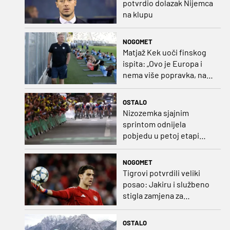
potvrdio dolazak Nijemca
na klupu
NOGOMET
Matjaž Kek uoči finskog
ispita: „Ovo je Europa i
nema više popravka, na
Rujevici se nešto pita i
Rijeku!“
OSTALO
Nizozemka sjajnim
sprintom odnijela
pobjedu u petoj etapi
Toura
NOGOMET
Tigrovi potvrdili veliki
posao: Jakiru i službeno
stigla zamjena za
Pandura
OSTALO