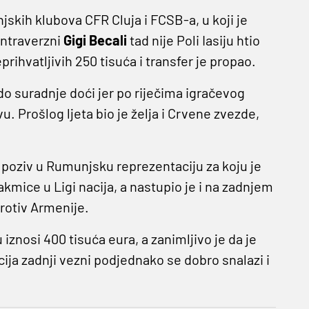
skih klubova CFR Cluja i FCSB-a, u koji je
ontraverzni
Gigi Becali
tad nije Poli Iasiju htio
prihvatljivih 250 tisuća i transfer je propao.
do suradnje doći jer po riječima igračevog
u. Prošlog ljeta bio je želja i Crvene zvezde,
 poziv u Rumunjsku reprezentaciju za koju je
kmice u Ligi nacija, a nastupio je i na zadnjem
rotiv Armenije.
znosi 400 tisuća eura, a zanimljivo je da je
cija zadnji vezni podjednako se dobro snalazi i