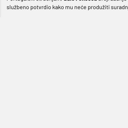
službeno potvrdio kako mu neće produžiti suradn
Problemi između
Fonsece
i vodstva kluba traju v
debakla protiv Manchesetr Uniteda u prvoj utakmi
Čelnici kluba su nakon susreta održali sastanak s
otkaz, a klub mu ga nije htio dati jer bi mu morali
odlučeno kako mu ugovor koji istječe na kraju sez
novi posao.
L’
#ASRoma
comunica che Paulo Fonseca la
— AS Roma (@OfficialASRoma)
May 4, 2021
"U ime svih nas iz Rome zahvaljujemo se Paulu F
prethodnim godinama. Paulo je vodio klub kroz mn
Želimo mu sve najbolje u budućnosti i zahvaljuje
poručili su iz Rome.