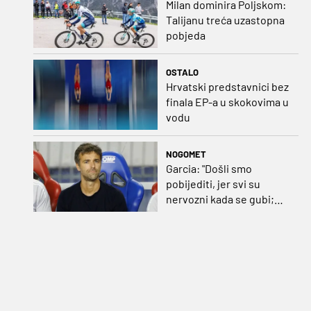
Milan dominira Poljskom:
Talijanu treća uzastopna
pobjeda
OSTALO
Hrvatski predstavnici bez
finala EP-a u skokovima u
vodu
NOGOMET
Garcia: "Došli smo
pobijediti, jer svi su
nervozni kada se gubi;
Pukštas: "Moja emotivna
utakmica pred djedom i
bakom"