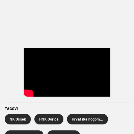
TAGOVI
NK Osijek
HNK Gorica
Hrvatska nogometna liga