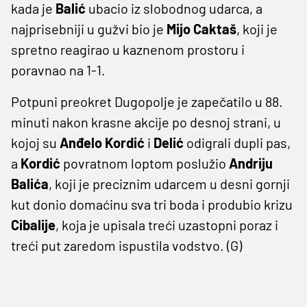
kada je
Balić
ubacio iz slobodnog udarca, a
najprisebniji u gužvi bio je
Mijo Caktaš
, koji je
spretno reagirao u kaznenom prostoru i
poravnao na 1-1.
Potpuni preokret Dugopolje je zapečatilo u 88.
minuti nakon krasne akcije po desnoj strani, u
kojoj su
Anđelo Kordić
i
Delić
odigrali dupli pas,
a
Kordić
povratnom loptom poslužio
Andriju
Balića
, koji je preciznim udarcem u desni gornji
kut donio domaćinu sva tri boda i produbio krizu
Cibalije
, koja je upisala treći uzastopni poraz i
treći put zaredom ispustila vodstvo. (G)