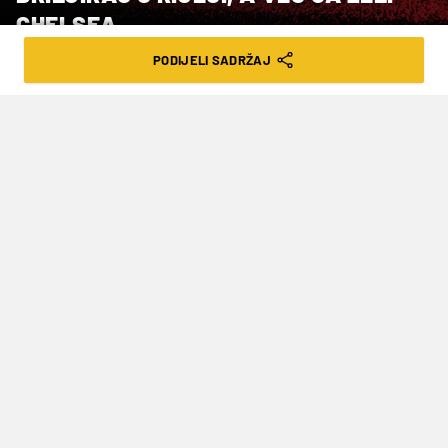
CHELSEA
PODIJELI SADRŽAJ
VRIJEME ČITANJA: 1MIN | SUB. 14.03.26. | 13:30
Mladi Belgijac Mike Penders oduševio
nastupom u pobjedi Strasbourga,
navijači Plavaca podijeljeni oko klupske
strategije
Chelsea bi rješenje za poziciju prvog vratara
mogao imati već u vlastitom dvorištu. Naime,