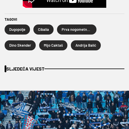
TAGOVI
Dugopolje
Cibalia
Prva nogometna liga
Dino Skender
Mijo Caktaš
Andrija Balić
SLJEDEĆA VIJEST