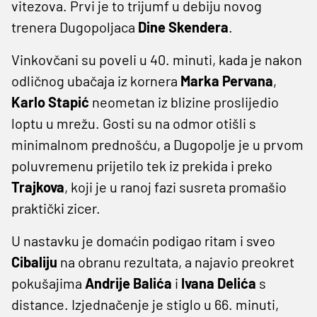
vitezova. Prvi je to trijumf u debiju novog
trenera Dugopoljaca
Dine Skendera
.
Vinkovčani su poveli u 40. minuti, kada je nakon
odličnog ubačaja iz kornera
Marka Pervana
,
Karlo Stapić
neometan iz blizine proslijedio
loptu u mrežu. Gosti su na odmor otišli s
minimalnom prednošću, a Dugopolje je u prvom
poluvremenu prijetilo tek iz prekida i preko
Trajkova
, koji je u ranoj fazi susreta promašio
praktički zicer.
U nastavku je domaćin podigao ritam i sveo
Cibaliju
na obranu rezultata, a najavio preokret
pokušajima
Andrije Balića
i
Ivana Delića
s
distance. Izjednačenje je stiglo u 66. minuti,