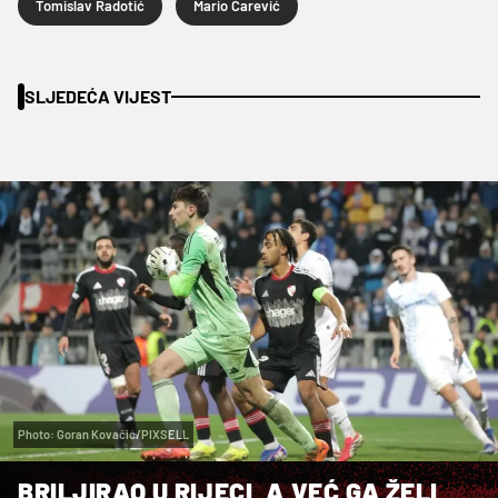
Tomislav Radotić
Mario Carević
SLJEDEĆA VIJEST
Photo: Goran Kovačić/PIXSELL
BRILJIRAO U RIJECI, A VEĆ GA ŽELI