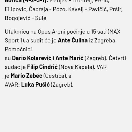
Gorica (4-2-3-1):
Matijaš - Trontelj, Perić,
Filipović, Čabraja - Pozo, Kavelj - Pavičić, Pršir,
Bogojević - Sule
Utakmicu na Opus Areni počinje u 15 sati (MAX
Sport 1), a sudit će je
Ante
Čulina
iz Zagreba.
Pomoćnici
su
Dario
Kolarević
i
Ante
Marić
(Zagreb). Četvrti
sudac je
Filip
Cindrić
(Nova Kapela). VAR
je
Mario
Zebec
(Cestica), a
AVAR:
Luka
Pušić
(Zagreb).