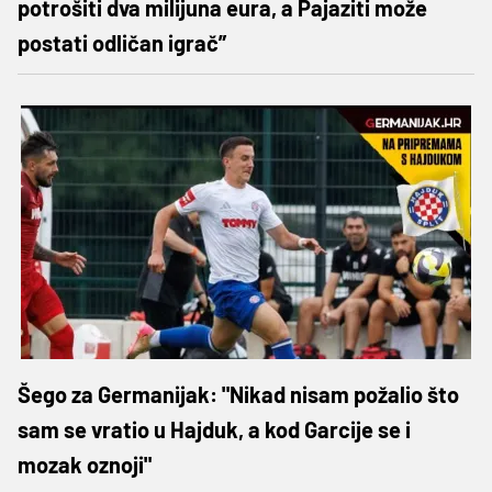
potrošiti dva milijuna eura, a Pajaziti može
postati odličan igrač”
Šego za Germanijak: "Nikad nisam požalio što
sam se vratio u Hajduk, a kod Garcije se i
mozak oznoji"