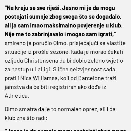
“Na kraju se sve riješi. Jasno mi je da mogu
postojati sumnje zbog svega što se događalo,
ali ja sam imao maksimalno povjerenje u klub.
Nije me to zabrinjavalo i mogao sam igrati,”
smireno je poručio Olmo, prisjećajući se vlastite
situacije iz prošle sezone, kada je morao čekati
ozljedu Christensena da bi dobio zeleno svjetlo
za nastup u LaLigi. Slična neizvjesnost sada
prati i Nica Williamsa, koji od Barcelone traži
jamstva da će biti registriran ako dođe iz
Athletica.
Olmo smatra da je to normalan oprez, ali i da
klub zna što radi:
“Jasno je da sumnje mogu postojati zbog svega