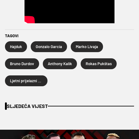
TAGOVI
Hajduk
Gonzalo Garcia
Marko Livaja
Bruno Durdov
Anthony Kalik
Rokas Pukštas
Ljetni prijelazni rok 2025.
SLJEDEĆA VIJEST