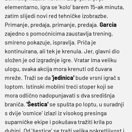
elementarno, igra se 'kolo' barem 15-ak minuta,
zatim slijedi novi red tehničke izobrazbe.
Primanje, predaja, primanje, predaja.
Garcia
zajedno s pomoćnicima zaustavlja trening,
smireno pokazuje, ispravlja. Priča je
kontinuirana, ali tek je krenula. Jer, glavni dio
složen je od izgradnje igre. Vratar ima veliku
ulogu, svaka akcija mora krenuti od čuvara
mreže. Traži se da
'jedinica'
bude vrsni igrač s
loptom. Istinski moblini treći stoper koji se
mora odlično nadopunjavati s dva središnja
braniča.
'Šestica'
se spušta po loptu, u suradnji
s dvije 'osmice' izlazi iz visokog presinga
suparničke ekipe i pokušava tražiti krila po
dubini. Od 'šestice' se traži velika pokretljivost i