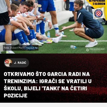
Foto: Robert Matic/Hajduk.hr
J. RADIĆ
OTKRIVAMO ŠTO GARCIA RADI NA
TRENINZIMA: IGRAČI SE VRATILI U
ŠKOLU, BIJELI 'TANKI' NA ČETIRI
POZICIJE