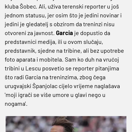
kluba Šobec. Ali, uživa terenski reporter u još
jednom statusu, jer osim što je jedini novinar i
jedini je gledatelj s obzirom da treninzi nisu
otvoreni za javnost.
Garcia
je dopustio da
predstavnici medija, ili u ovom slučaju,
predstavnik, sjedne na tribine, ali bez upotrebe
foto aparata i mobitela. Sam ko duh na vrućoj
tribini u Lescu posvetio se reporter pitanjima
što radi Garcia na treninzima, zbog čega
urugvajski Španjolac cijelo vrijeme naglašava
'moji igrači se više umore u glavi nego u
nogama'.