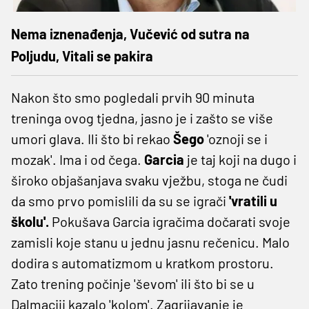
Nema iznenađenja, Vučević od sutra na
Poljudu, Vitali se pakira
Nakon što smo pogledali prvih 90 minuta
treninga ovog tjedna, jasno je i zašto se više
umori glava. Ili što bi rekao
Šego
'oznoji se i
mozak'. Ima i od čega.
Garcia
je taj koji na dugo i
široko objašanjava svaku vježbu, stoga ne čudi
da smo prvo pomislili da su se igrači
'vratili u
školu'.
Pokušava Garcia igračima dočarati svoje
zamisli koje stanu u jednu jasnu rečenicu. Malo
dodira s automatizmom u kratkom prostoru.
Zato trening počinje 'ševom' ili što bi se u
Dalmaciji kazalo 'kolom'. Zagrijavanje je