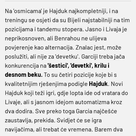
Na 'osmicama' je Hajduk najkompletniji, i na
treningu se osjeti da su Bijeli najstabilniji na tim
pozicijama i tandemu stopera. Jasno i Livaja je
neprikosnoven, ali Benrahou ne ulijeva
povjerenje kao alternacija. Znalac jest, može
poslužiti, ali nije za 'devetku'. Garciji treba jača
konkurencija na
'šestici', 'devetki', krilu i
desnom beku.
To su četiri pozicije koje bi s
kvalitetnijim rješenjima podigle
Hajduk
. Novi
Hajduk koji teži igri, gdje lopta ide od vratara do
Livaje, ali s jasnom idejom automatizma kroz
dva dodira. Sve preko toga Garcia najčešće
zaustavlja, prekida. Svidjet će se igra
navijačima, ali trebat će vremena. Barem dva