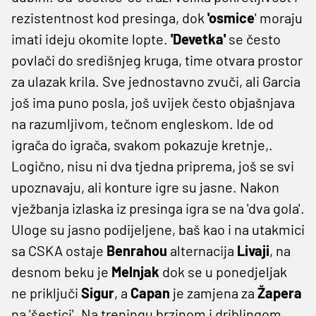
rezistentnost kod presinga, dok
'osmice
' moraju
imati ideju okomite lopte.
'Devetka'
se često
povlači do središnjeg kruga, time otvara prostor
za ulazak krila. Sve jednostavno zvuči, ali Garcia
još ima puno posla, još uvijek često objašnjava
na razumljivom, tečnom engleskom. Ide od
igrača do igrača, svakom pokazuje kretnje,.
Logično, nisu ni dva tjedna priprema, još se svi
upoznavaju, ali konture igre su jasne. Nakon
vježbanja izlaska iz presinga igra se na 'dva gola'.
Uloge su jasno podijeljene, baš kao i na utakmici
sa CSKA ostaje
Benrahou
alternacija
Livaji
, na
desnom beku je
Melnjak
dok se u ponedjeljak
ne priključi
Sigur
, a
Capan
je zamjena za
Žapera
na 'šestici'. Na treningu brzinom i driblingom