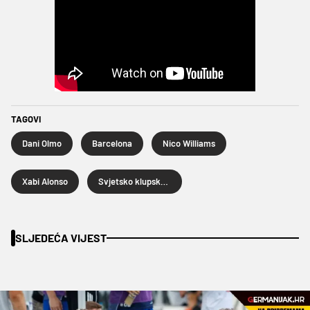
TAGOVI
Dani Olmo
Barcelona
Nico Williams
Xabi Alonso
Svjetsko klupsko prvenstvo 2025.
SLJEDEĆA VIJEST