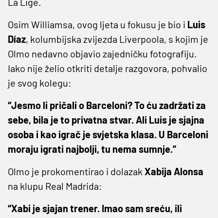
La Lige.
Osim Williamsa, ovog ljeta u fokusu je bio i
Luis
Díaz
, kolumbijska zvijezda Liverpoola, s kojim je
Olmo nedavno objavio zajedničku fotografiju.
Iako nije želio otkriti detalje razgovora, pohvalio
je svog kolegu:
“Jesmo li pričali o Barceloni? To ću zadržati za
sebe, bila je to privatna stvar. Ali Luis je sjajna
osoba i kao igrač je svjetska klasa. U Barceloni
moraju igrati najbolji, tu nema sumnje.”
Olmo je prokomentirao i dolazak
Xabija Alonsa
na klupu Real Madrida:
“Xabi je sjajan trener. Imao sam sreću, ili