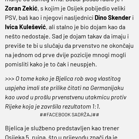
Zoran Zekić
, s kojim je Osijek pobijedio veliki
PSV, baš kao i njegovi nasljednici
Dino Skender
i
Ivica Kulešević
, ali stalno je bio dojam kao da
nešto nedostaje. Sad je dojam takav da imaju i
previše te bi u slučaju da prvenstvo ne okončaju
na jednom od prve dvije pozicije mnogi mogli
pomisliti kako je to čak i neuspjeh.
>>> O tome kako je Bjelica rob svog vlastitog
uspjeha imali ste prilike čitati na Germanijaku
kao uvod u prošlu prvenstvenu utakmicu protiv
Rijeke koja je završila rezultatom 1:1.
##FACEBOOK SADRŽAJ##
Bjelica je službeno predstavljen kao trener
Osijeka 5. rujna, što u prijevodu znači da je