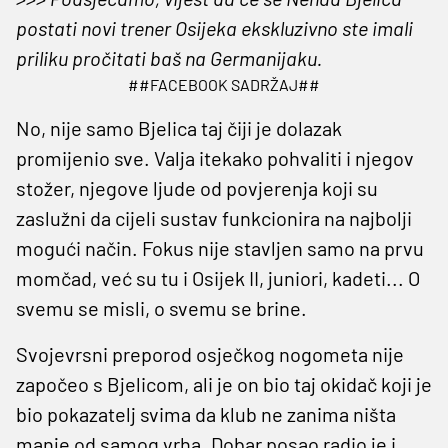
postati novi trener Osijeka ekskluzivno ste imali
priliku pročitati baš na Germanijaku.
##FACEBOOK SADRŽAJ##
No, nije samo Bjelica taj čiji je dolazak
promijenio sve. Valja itekako pohvaliti i njegov
stožer, njegove ljude od povjerenja koji su
zaslužni da cijeli sustav funkcionira na najbolji
mogući način. Fokus nije stavljen samo na prvu
momčad, već su tu i Osijek II, juniori, kadeti... O
svemu se misli, o svemu se brine.
Svojevrsni preporod osječkog nogometa nije
započeo s Bjelicom, ali je on bio taj okidač koji je
bio pokazatelj svima da klub ne zanima ništa
manje od samog vrha. Dobar posao radio je i