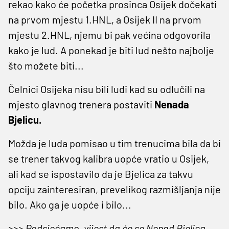
rekao kako će početka prosinca Osijek dočekati
na prvom mjestu 1.HNL, a Osijek II na prvom
mjestu 2.HNL, njemu bi pak većina odgovorila
kako je lud. A ponekad je biti lud nešto najbolje
što možete biti...
Čelnici Osijeka nisu bili ludi kad su odlučili na
mjesto glavnog trenera postaviti
Nenada
Bjelicu.
Možda je luda pomisao u tim trenucima bila da bi
se trener takvog kalibra uopće vratio u Osijek,
ali kad se ispostavilo da je Bjelica za takvu
opciju zainteresiran, prevelikog razmišljanja nije
bilo. Ako ga je uopće i bilo...
>>> Podsjećamo, vijest da će se Nenad Bjelica