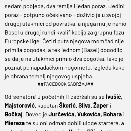
sedam pobjeda, dva remija i jedan poraz. Jedini
poraz - potpuno očekivano - doživio je u svojoj
drugoj utakmici od povratka, a njega mu je nanio
Basel u drugoj rundi kvalifikacija za grupnu fazu
Europske lige. Četiri puta njegova momčad nije
primila pogodak, a tek jednom (Basel) dogodilo
se da je na utakmici primio dva pogotka. Iako je
poznat po napadačkom nogometu, izgleda kako
je obrana temelj njegovog uspjeha.
##FACEBOOK SADRŽAJ##
Od 'senatora' u početnih 11 zadržali su se
Ivušić,
Majstorović
, kapetan
Škorić, Silva, Žaper
i
Bočkaj
. Doveo je
Jurčevića, Vukovića, Bohara
i
Miereza
te su oni odmah dobili uloge startera, a