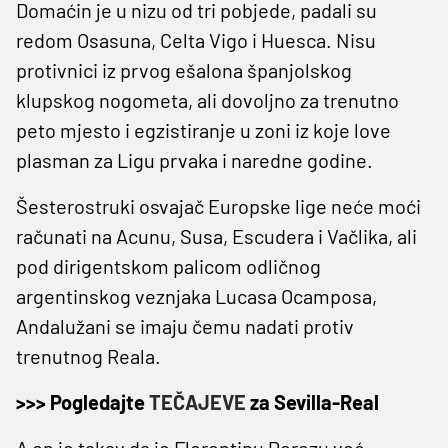
Domaćin je u nizu od tri pobjede, padali su
redom Osasuna, Celta Vigo i Huesca. Nisu
protivnici iz prvog ešalona španjolskog
klupskog nogometa, ali dovoljno za trenutno
peto mjesto i egzistiranje u zoni iz koje love
plasman za Ligu prvaka i naredne godine.
Šesterostruki osvajač Europske lige neće moći
računati na Acunu, Susa, Escudera i Vačlika, ali
pod dirigentskom palicom odličnog
argentinskog veznjaka Lucasa Ocamposa,
Andalužani se imaju čemu nadati protiv
trenutnog Reala.
>>> Pogledajte
TEČAJEVE
za Sevilla-Real
A on je takav da je Florentinu Perezu već