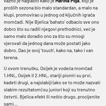
važno je naglasiti kako je
Marina Pilja
, koji je
prošlih sezona bio malo standardan, a malo na
klupi, promovirao u jednog od ključnih igrača
momčadi. Nije Bjelica 'bahato' odbacio sve ono
dobro što su radili njegovi prethodnici, već je
samo malo doradio ono za što su mnogi
vjerovali da jednog dana može postati jako
dobro. Dao je svoj 'touch', kako na, tako i van
terena.
U ovom trenutku, Osijek je vodeća momčad
1.HNL, Osijek II 2.HNL, stariji pioniri su prvi,
kadeti drugi, a najslabiji (ako se to može nazvati
slabim rezultatom) su juniori koji su trenutno
četvrti. Bjelica efekt ili nešto drugo, procijenite
sami...