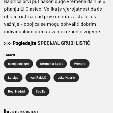
Rakitića prvi put nakon dugo vremena da nije u
pitanju El Clasico. Velika je vjerojatnost da će
obojica istrčati od prve minute, a što je još
važnije – obojica se mogu pohvaliti dobrim
individualnim predstavama u zadnje vrijeme.
>>> Pogledajte
SPECIJAL GRUBI LISTIĆ
TAGOVI
specijalne igre
Germania Sport
Primera
La Liga
Ivan Rakitić
Luka Modrić
Real Madrid
Sevilla
SLJEDEĆA VIJEST