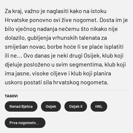
Za kraj, važno je naglasiti kako na istoku
Hrvatske ponovno svi žive nogomet. Dosta im je
bilo vječnog nadanja nečemu što nikako nije
dolazilo, gubljenja vrhunskih talenata za
smiješan novac, borbe hoće li se plaće isplatiti
ili ne... Ovo danas je neki drugi Osijek, klub koji
djeluje posloženo u svim segmentima, klub koji
ima jasne, visoke ciljeve i klub koji planira
uskoro postati sila hrvatskog nogometa.
TAGOVI
Nenad Bjelica
Osijek
Osijek II
HNL
Prva nogometna liga