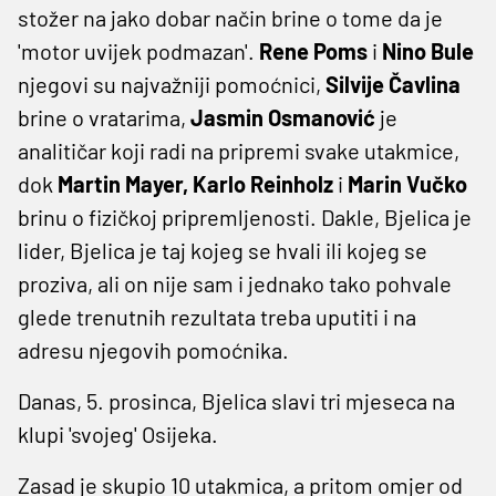
stožer na jako dobar način brine o tome da je
'motor uvijek podmazan'.
Rene Poms
i
Nino Bule
njegovi su najvažniji pomoćnici,
Silvije Čavlina
brine o vratarima,
Jasmin Osmanović
je
analitičar koji radi na pripremi svake utakmice,
dok
Martin Mayer, Karlo Reinholz
i
Marin Vučko
brinu o fizičkoj pripremljenosti. Dakle, Bjelica je
lider, Bjelica je taj kojeg se hvali ili kojeg se
proziva, ali on nije sam i jednako tako pohvale
glede trenutnih rezultata treba uputiti i na
adresu njegovih pomoćnika.
Danas, 5. prosinca, Bjelica slavi tri mjeseca na
klupi 'svojeg' Osijeka.
Zasad je skupio 10 utakmica, a pritom omjer od