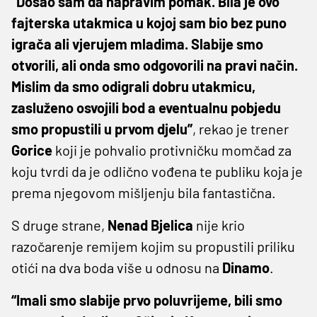
“Došao sam da napravim pomak. Bila je ovo
fajterska utakmica u kojoj sam bio bez puno
igrača ali vjerujem mladima. Slabije smo
otvorili, ali onda smo odgovorili na pravi način.
Mislim da smo odigrali dobru utakmicu,
zasluženo osvojili bod a eventualnu pobjedu
smo propustili u prvom djelu”
, rekao je trener
Gorice
koji je pohvalio protivničku momčad za
koju tvrdi da je odlično vođena te publiku koja je
prema njegovom mišljenju bila fantastična.
S druge strane,
Nenad
Bjelica
nije krio
razočarenje remijem kojim su propustili priliku
otići na dva boda više u odnosu na
Dinamo
.
“Imali smo slabije prvo poluvrijeme, bili smo