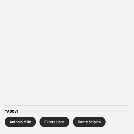
TAGOVI
Antonio Milić
Ekstraklasa
Dante Stipica