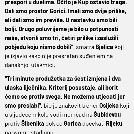
prespori u duelima. Očito je Kup ostavio traga.
Dali smo prostor Gorici. Imali smo dvije prilike,
ali dali smo im previše. U nastavku smo bili
bolji. Drugo poluvrijeme je bilo u potpunosti
naše, stvorili smo tri, četiri prilike i zaslužili
pobjedu koju nismo dobili”
, smatra
Bjelica
koji
je izjavio kako nije presretan suđenjem na
današnjoj utakmici.
“Tri minute produžetka za šest izmjena i dva
ulaska liječnika. Kriterij posustaje, ali borit
ćemo se protiv svega. Ne možemo utjecati jer
smo preslabi”,
bio je znakovit trener
Osijeka
koji
u sljedećem kolu vodi momčad na
Šubićevcu
protiv
Šibenika
dok će
Gorica
dočekati
Rijeku
na svome stadionu.