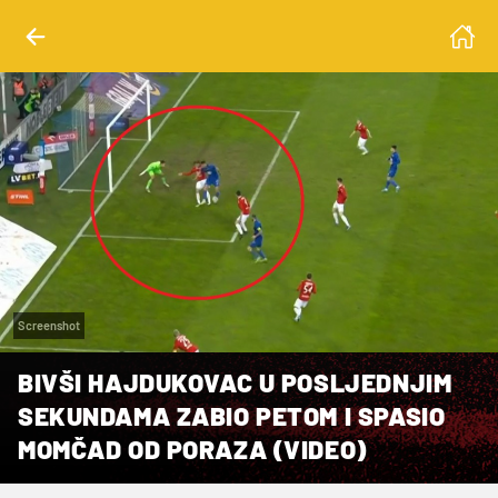
Screenshot
BIVŠI HAJDUKOVAC U POSLJEDNJIM
SEKUNDAMA ZABIO PETOM I SPASIO
MOMČAD OD PORAZA (VIDEO)