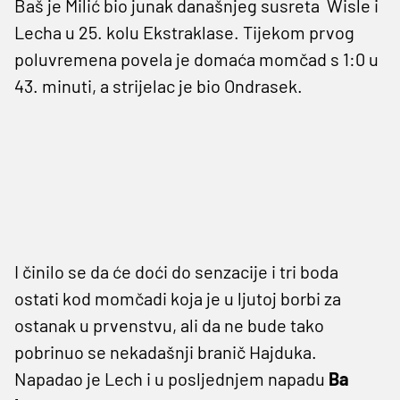
Baš je Milić bio junak današnjeg susreta Wisle i
Lecha u 25. kolu Ekstraklase. Tijekom prvog
poluvremena povela je domaća momčad s 1:0 u
43. minuti, a strijelac je bio Ondrasek.
I činilo se da će doći do senzacije i tri boda
ostati kod momčadi koja je u ljutoj borbi za
ostanak u prvenstvu, ali da ne bude tako
pobrinuo se nekadašnji branič Hajduka.
Napadao je Lech i u posljednjem napadu
Ba