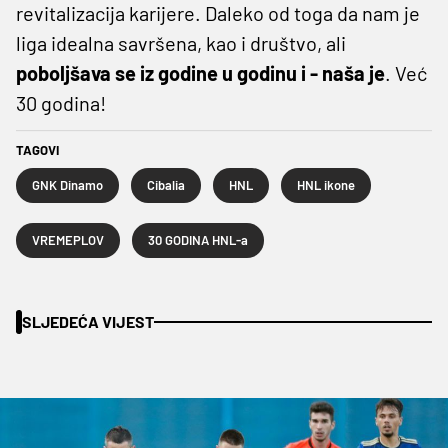
revitalizacija karijere. Daleko od toga da nam je
liga idealna savršena, kao i društvo, ali
poboljšava se iz godine u godinu i - naša je
. Već
30 godina!
TAGOVI
GNK Dinamo
Cibalia
HNL
HNL ikone
VREMEPLOV
30 GODINA HNL-a
SLJEDEĆA VIJEST