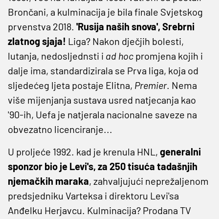
Brončani, a kulminacija je bila finale Svjetskog
prvenstva 2018.
'Rusija naših snova', Srebrni
zlatnog sjaja!
Liga? Nakon dječjih bolesti,
lutanja, nedosljednsti i
ad hoc
promjena kojih i
dalje ima, standardizirala se Prva liga, koja od
sljedećeg ljeta postaje Elitna,
Premier
. Nema
više mijenjanja sustava usred natjecanja kao
'90-ih, Uefa je natjerala nacionalne saveze na
obvezatno licenciranje...
U proljeće 1992. kad je krenula HNL,
generalni
sponzor bio je Levi's, za 250 tisuća tadašnjih
njemačkih maraka
, zahvaljujući neprežaljenom
predsjedniku Varteksa i direktoru Levi'sa
Anđelku Herjavcu. Kulminacija? Prodana TV