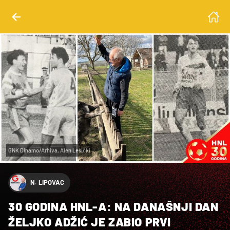
GNK Dinamo/Arhiva, Alen Lesički
N. LIPOVAC
30 GODINA HNL-A: NA DANAŠNJI DAN
ŽELJKO ADŽIĆ JE ZABIO PRVI