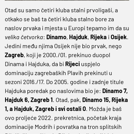
Otad su samo četiri kluba stalni prvoligaši, a
otkako se baš ta četiri kluba stalno bore za
naslov prvaka i mjesta u Europi tepamo im da su
velika četvorka
:
Dinamo
,
Hajduk
,
Rijeka
i
Osijek
.
Jedini među njima Osijek nije bio prvak, nego
Zagreb
, koji je 2000./01. prekinuo duopol
Dinama i Hajduka, da bi
Rijeci
uspjelo
dominaciju zagrebaških Plavih prekinuti u
sezoni 2016./17. Do 2005. godine i zadnje titule
Hajduka poredak po naslovima bio je:
Dinamo 7,
Hajduk 6, Zagreb 1
. Otad, pak,
Dinamo 15, Rijeka
1, a Hajduk, Zagreb i svi ostali 0
. Možda je baš
ovo proljeće 2022. prekretnica, početak kraja
dominacije Modrih i povratka na tron splitskih