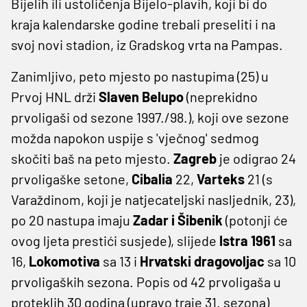
Bijelih ili ustoličenja Bijelo-plavih, koji bi do
kraja kalendarske godine trebali preseliti i na
svoj novi stadion, iz Gradskog vrta na Pampas.
Zanimljivo, peto mjesto po nastupima (25) u
Prvoj HNL drži
Slaven Belupo
(neprekidno
prvoligaši od sezone 1997./98.), koji ove sezone
možda napokon uspije s 'vječnog' sedmog
skočiti baš na peto mjesto.
Zagreb
je odigrao 24
prvoligaške setone,
Cibalia
22,
Varteks
21 (s
Varaždinom, koji je natjecateljski nasljednik, 23),
po 20 nastupa imaju
Zadar i Šibenik
(potonji će
ovog ljeta prestići susjede), slijede
Istra 1961
sa
16,
Lokomotiva
sa 13 i
Hrvatski dragovoljac
sa 10
prvoligaških sezona. Popis od 42 prvoligaša u
proteklih 30 godina (upravo traje 31. sezona)