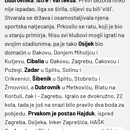
nije ispadao, liga se širila, ciljevi su bili 'viši'.
Stvarala se država i osamostaljivala njena
sportska natjecanja. Prkosilo se ratu, koji je bio
u stanju primirja. Nisu svi klubovi mogli igrati na
svojim stadionima, pa je tako
Osijek
bio
domaćin
u Đakovu, Donjem Miholjcu i
Kutjevu,
Cibalia
u Đakovu, Zagrebu, Čakovcu i
Požegi,
Zadar
u Splitu, Solinu i
Crikvenici,
Šibenik
u Splitu, Stobreču i
Žrnovnici, a
Dubrovnik
u Metkoviću, Blatu na
Korčuli, čak i - Zagrebu. Igralo se dvokružno, 22
kola, tada je još na snazi bilo pravilo dva boda za
pobjedu.
Prvakom je postao Hajduk
, ispred
Zagreba, Osijeka, Inker Zaprešića, HAŠK