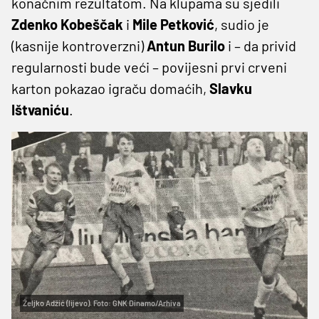
konačnim rezultatom. Na klupama su sjedili
Zdenko Kobeščak
i
Mile Petković
, sudio je
(kasnije kontroverzni)
Antun Burilo
i – da privid
regularnosti bude veći – povijesni prvi crveni
karton pokazao igraču domaćih,
Slavku
Ištvaniću
.
Željko Adžić (lijevo). Foto: GNK Dinamo/Arhiva