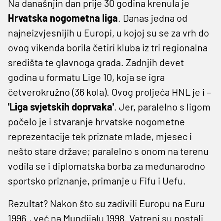
Na današnjin dan prije 30 godina krenula je
Hrvatska nogometna liga
. Danas jedna od
najneizvjesnijih u Europi, u kojoj su se za vrh do
ovog vikenda borila četiri kluba iz tri regionalna
središta te glavnoga grada. Zadnjih devet
godina u formatu Lige 10, koja se igra
četverokružno (36 kola). Ovog proljeća HNL je i –
'Liga svjetskih doprvaka'
. Jer, paralelno s ligom
počelo je i stvaranje hrvatske nogometne
reprezentacije tek priznate mlade, mjesec i
nešto stare države; paralelno s onom na terenu
vodila se i diplomatska borba za međunarodno
sportsko priznanje, primanje u Fifu i Uefu.
Rezultat? Nakon što su zadivili Europu na Euru
1996., već na Mundijalu 1998. Vatreni su postali