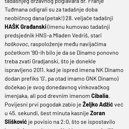
tadašnjeg državnog poglavara dr. Franje
Tuđmana odigrali su za tadašnje doba
neobičnog dana (petak!) 28. veljače tadašnji
HAŠK Građanski
(imenu kumovao tadašnji
predsjednik HNS-a Mladen Vedriš, stari
haškovac
, raspoloženje među navijačima
početkom '90-ih bilo je da se Dinamo ponovno
treba zvati Gradjanski, što je donekle
ispravljeno 2011. kad je ispred imena NK Dinamo
dodan prefiks 'G', pa otad imamo GNK Dinamo)
dočekao je svog donedavnog vinkovačkog
imenjaka, ali pod drevnim imenom
Cibalia
.
Povijesni prvi pogodak zabio je
Željko Adžić
već
u 45. sekundi, šest minuta kasnije
Zoran
Slišković
je povisio na 2:0, što se ispostavilo