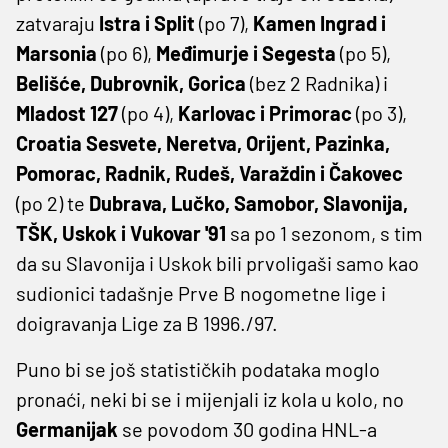
zatvaraju
Istra i Split
(po 7),
Kamen Ingrad i
Marsonia
(po 6),
Međimurje i Segesta
(po 5),
Belišće, Dubrovnik, Gorica
(bez 2 Radnika) i
Mladost 127
(po 4),
Karlovac i Primorac
(po 3),
Croatia Sesvete, Neretva, Orijent, Pazinka,
Pomorac, Radnik, Rudeš, Varaždin i Čakovec
(po 2) te
Dubrava, Lučko, Samobor, Slavonija,
TŠK, Uskok i Vukovar '91
sa po 1 sezonom, s tim
da su Slavonija i Uskok bili prvoligaši samo kao
sudionici tadašnje Prve B nogometne lige i
doigravanja Lige za B 1996./97.
Puno bi se još statističkih podataka moglo
pronaći, neki bi se i mijenjali iz kola u kolo, no
Germanijak
se povodom 30 godina HNL-a