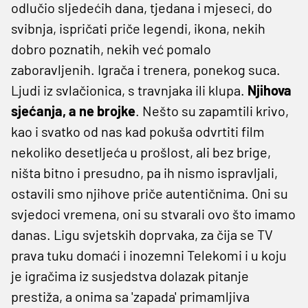
odlučio sljedećih dana, tjedana i mjeseci, do
svibnja, ispričati priče legendi, ikona, nekih
dobro poznatih, nekih već pomalo
zaboravljenih. Igrača i trenera, ponekog suca.
Ljudi iz svlačionica, s travnjaka ili klupa.
Njihova
sjećanja, a ne brojke
. Nešto su zapamtili krivo,
kao i svatko od nas kad pokuša odvrtiti film
nekoliko desetljeća u prošlost, ali bez brige,
ništa bitno i presudno, pa ih nismo ispravljali,
ostavili smo njihove priče autentičnima. Oni su
svjedoci vremena, oni su stvarali ovo što imamo
danas. Ligu svjetskih doprvaka, za čija se TV
prava tuku domaći i inozemni Telekomi i u koju
je igračima iz susjedstva dolazak pitanje
prestiža, a onima sa 'zapada' primamljiva