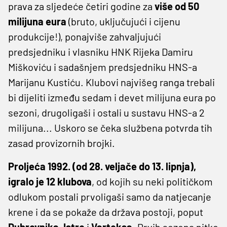
prava za sljedeće četiri godine za
više od 50
milijuna eura
(bruto, uključujući i cijenu
produkcije!), ponajviše zahvaljujući
predsjedniku i vlasniku HNK Rijeka Damiru
Miškoviću i sadašnjem predsjedniku HNS-a
Marijanu Kustiću. Klubovi najvišeg ranga trebali
bi dijeliti između sedam i devet milijuna eura po
sezoni, drugoligaši i ostali u sustavu HNS-a 2
milijuna... Uskoro se čeka službena potvrda tih
zasad provizornih brojki.
Proljeća 1992. (od 28. veljače do 13. lipnja),
igralo je 12 klubova
, od kojih su neki političkom
odlukom postali prvoligaši samo da natjecanje
krene i da se pokaže da država postoji, poput
Dubrovnika
,
Istre
i
Varteksa
. Prvih sezona nitko