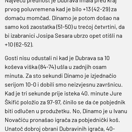
prvog poluvremena kad je bilo +13 (42-29) za
domaću momčad. Dinamo je potom došao na
samo koš zaostatka (51-50) u trećoj četvrtini, da
bi izabranici Josipa Sesara ubrzo opet otišli na
+10 (62-52).
Gosti nisu odustali ni kad je Dubrava sa 10
koševa viška (84-74) ušla u zadnjih osam
minuta. Za sto sekundi Dinamo je izjednačio
serijom 10-0 i dobili smo neizvjesnu završnicu.
Kad je tri sekunde prije isteka 40. minute Jure
Škifić položio za 97-97, činilo se da će pobjednik
biti odlučen u produžetku. No, Dinamo je u Ivanu
Novačiću pronašao igrača za pobjednički koš.
Unatoč dobroj obrani Dubravinih igrača, 40-