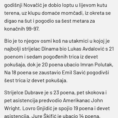
godišnji Novačić je dobio loptu u lijevom kutu
terena, uz klupu domaće momčadi, iz okreta se
digao na šut i pogodio sa šest metara za
konačnih 99-97.
Bio je to njegov osmi koš na utakmici u kojoj je
najbolji strijelac Dinama bio Lukas Avdalović s 21
poenom i sedam pogođenih trica iz devet
pokušaja, dok je 20 poena ubacio Imran Polutak,
Na 18 poena se zaustavio Emil Savić pogodivši
šest trica iz devet pokušaja.
Strijelce Dubrave je s 23 poena, pet skokova i
pet asistencija predvodio Amerikanac John
Wright. Lovro Gnjidić je spojio 19 poena i devet
asistencija. Jure Škifić je ubacio 14 poena,