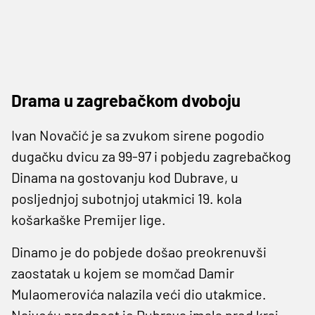
Drama u zagrebačkom dvoboju
Ivan Novačić je sa zvukom sirene pogodio
dugačku dvicu za 99-97 i pobjedu zagrebačkog
Dinama na gostovanju kod Dubrave, u
posljednjoj subotnjoj utakmici 19. kola
košarkaške Premijer lige.
Dinamo je do pobjede došao preokrenuvši
zaostatak u kojem se momčad Damir
Mulaomerovića nalazila veći dio utakmice.
Najveću prednost je Dubrava imala pred kraj