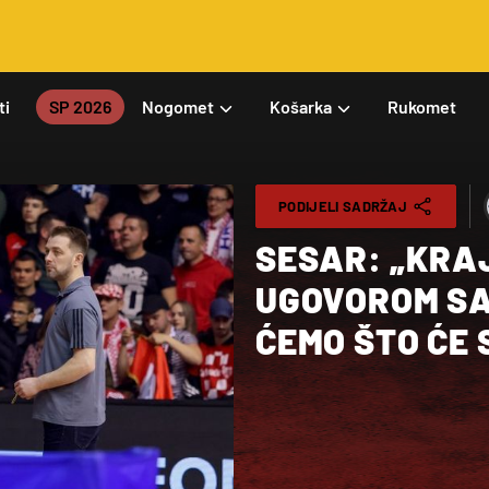
ti
SP 2026
Nogomet
Košarka
Rukomet
PODIJELI SADRŽAJ
SESAR: „KRAJ
UGOVOROM SA
ĆEMO ŠTO ĆE 