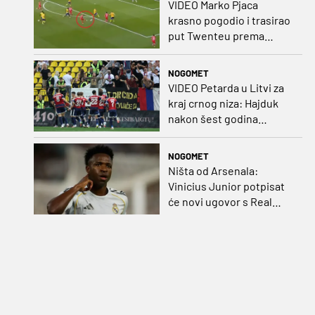
VIDEO Marko Pjaca
krasno pogodio i trasirao
put Twenteu prema
važnoj pobjedi
NOGOMET
VIDEO Petarda u Litvi za
kraj crnog niza: Hajduk
nakon šest godina
pobijedio na europskom
gostovanju
NOGOMET
Ništa od Arsenala:
Vinicius Junior potpisat
će novi ugovor s Real
Madridom