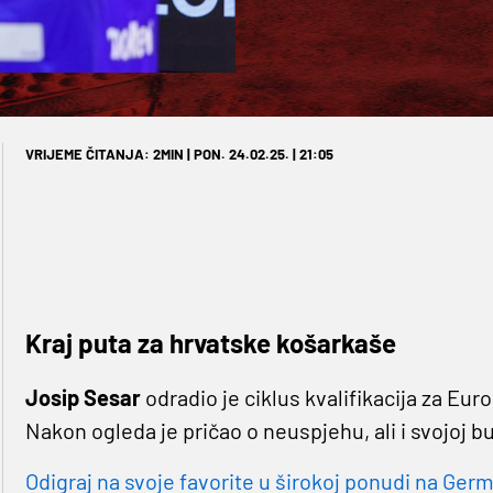
VRIJEME ČITANJA: 2MIN | PON. 24.02.25. | 21:05
Kraj puta za hrvatske košarkaše
Josip Sesar
odradio je ciklus kvalifikacija za Eu
Nakon ogleda je pričao o neuspjehu, ali i svojoj b
Odigraj na svoje favorite u širokoj ponudi na Germa