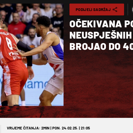
PODIJELI SADRŽAJ
OČEKIVANA P
NEUSPJEŠNIH
BROJAO DO 4
VRIJEME ČITANJA: 2MIN | PON. 24.02.25. | 21:05