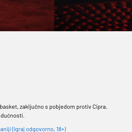
robasket, zaključno s pobjedom protiv Cipra.
udućnosti.
niji (Igraj odgovorno, 18+)