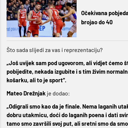
Očekivana pobjeda 
brojao do 40
Što sada slijedi za vas i reprezentaciju?
„Još uvijek sam pod ugovorom, ali vidjet ćemo št
pobijedite, nekada izgubite i s tim živim normal
košarku, ali to je sport“.
Mateo Drežnjak
je dodao:
„Odigrali smo kao da je finale. Nema laganih utak
dobru utakmicu, doći do laganih poena i dati svi
tamo smo završili svoj put, ali sretni smo da smo