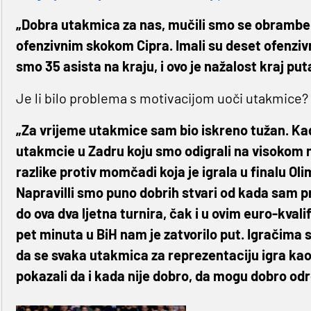
„Dobra utakmica za nas, mučili smo se obramben
ofenzivnim skokom Cipra. Imali su deset ofenzivni
smo 35 asista na kraju, i ovo je nažalost kraj put
Je li bilo problema s motivacijom uoči utakmice?
„Za vrijeme utakmice sam bio iskreno tužan. Kad
utakmcie u Zadru koju smo odigrali na visokom ni
razlike protiv momčadi koja je igrala u finalu Olim
Napravilli smo puno dobrih stvari od kada sam pr
do ova dva ljetna turnira, čak i u ovim euro-kva
pet minuta u BiH nam je zatvorilo put. Igračim
da se svaka utakmica za reprezentaciju igra kao d
pokazali da i kada nije dobro, da mogu dobro odr