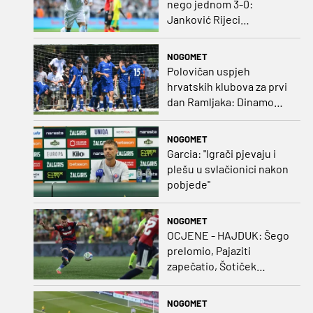
nego jednom 3-0:
Janković Rijeci
projektilom donio slavlje
protiv inferiornijeg
NOGOMET
protivnika
Polovičan uspjeh
hrvatskih klubova za prvi
dan Ramljaka: Dinamo
poražen od Juventusa,
Hajduk bolji od Bologne
NOGOMET
Garcia: "Igrači pjevaju i
plešu u svlačionici nakon
pobjede"
NOGOMET
OCJENE - HAJDUK: Šego
prelomio, Pajaziti
zapečatio, Šotiček
oduševio u predstavi
splitskih 'odlikaša'
NOGOMET