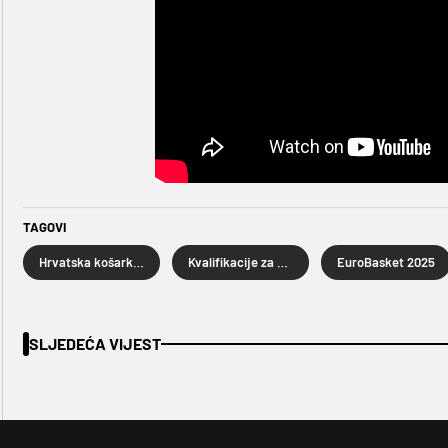
TAGOVI
Hrvatska košarkaška reprezentacija
Kvalifikacije za Eurobasket 2025.
EuroBasket 2025
SLJEDEĆA VIJEST