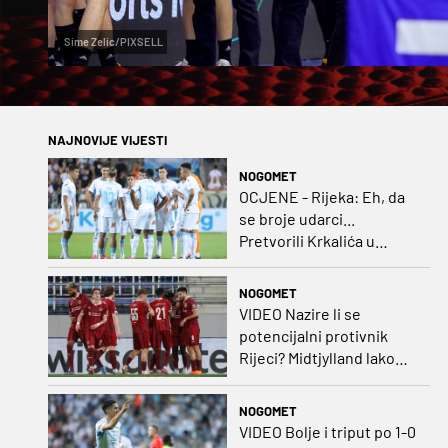
Sime Zelic/PIXSELL
NAJNOVIJE VIJESTI
NOGOMET
OCJENE - Rijeka: Eh, da
se broje udarci...
Pretvorili Krkalića u
junaka, a izlet na uzvrat u
ozbiljan posao!
NOGOMET
VIDEO Nazire li se
potencijalni protivnik
Rijeci? Midtjylland lako
protiv Iraca za slavlje u
prvoj utakmici
NOGOMET
VIDEO Bolje i triput po 1-0