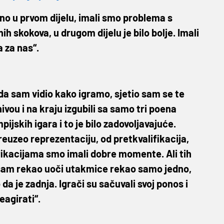
o u prvom dijelu, imali smo problema s
h skokova, u drugom dijelu je bilo bolje. Imali
a za nas“.
a sam vidio kako igramo, sjetio sam se te
vou i na kraju izgubili sa samo tri poena
pijskih igara i to je bilo zadovoljavajuće.
euzeo reprezentaciju, od pretkvalifikacija,
lifikacijama smo imali dobre momente. Ali tih
a sam rekao uoči utakmice rekao samo jedno,
a je zadnja. Igrači su sačuvali svoj ponos i
eagirati“.