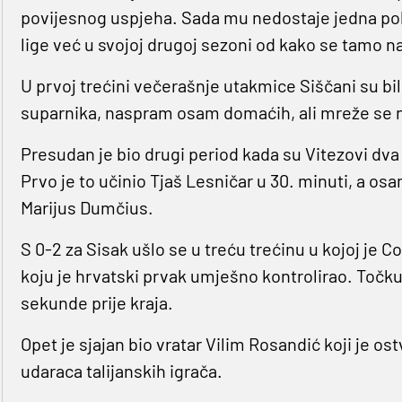
povijesnog uspjeha. Sada mu nedostaje jedna pob
lige već u svojoj drugoj sezoni od kako se tamo n
U prvoj trećini večerašnje utakmice Siščani su bili 
suparnika, naspram osam domaćih, ali mreže se n
Presudan je bio drugi period kada su Vitezovi dva
Prvo je to učinio Tjaš Lesničar u 30. minuti, a o
Marijus Dumčius.
S 0-2 za Sisak ušlo se u treću trećinu u kojoj je 
koju je hrvatski prvak umješno kontrolirao. Točku na
sekunde prije kraja.
Opet je sjajan bio vratar Vilim Rosandić koji je os
udaraca talijanskih igrača.