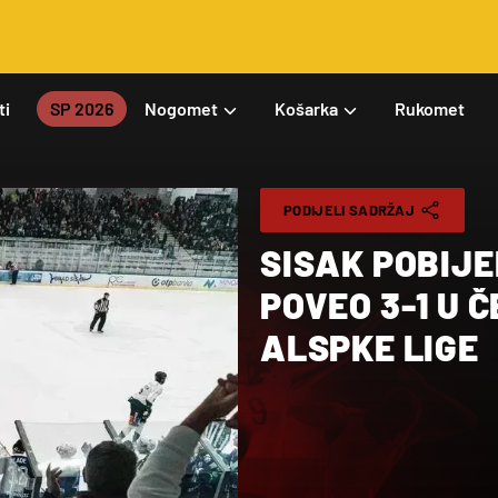
ti
SP 2026
Nogomet
Košarka
Rukomet
PODIJELI SADRŽAJ
SISAK POBIJE
POVEO 3-1 U 
ALSPKE LIGE