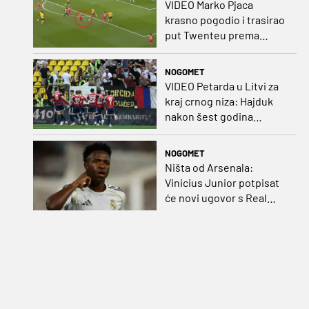
VIDEO Marko Pjaca
krasno pogodio i trasirao
put Twenteu prema
važnoj pobjedi
NOGOMET
VIDEO Petarda u Litvi za
kraj crnog niza: Hajduk
nakon šest godina
pobijedio na europskom
gostovanju
NOGOMET
Ništa od Arsenala:
Vinicius Junior potpisat
će novi ugovor s Real
Madridom