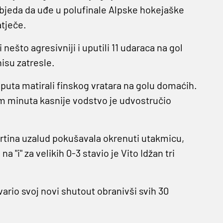
jeda da uđe u polufinale Alpske hokejaške
atječe.
nešto agresivniji i uputili 11 udaraca na gol
isu zatresle.
 puta matirali finskog vratara na golu domaćih.
sam minuta kasnije vodstvo je udvostručio
Cortina uzalud pokušavala okrenuti utakmicu,
 "i" za velikih 0-3 stavio je Vito Idžan tri
tvario svoj novi shutout obranivši svih 30