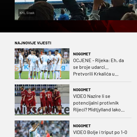
KHL Sisak
NAJNOVIJE VIJESTI
NOGOMET
OCJENE - Rijeka: Eh, da
se broje udarci...
Pretvorili Krkalića u
junaka, a izlet na uzvrat u
ozbiljan posao!
NOGOMET
VIDEO Nazire li se
potencijalni protivnik
Rijeci? Midtjylland lako
protiv Iraca za slavlje u
prvoj utakmici
NOGOMET
VIDEO Bolje i triput po 1-0