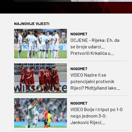
NAJNOVIJE VIJESTI
NOGOMET
OCJENE - Rijeka: Eh, da
se broje udarci...
Pretvorili Krkalića u
junaka, a izlet na uzvrat u
ozbiljan posao!
NOGOMET
VIDEO Nazire li se
potencijalni protivnik
Rijeci? Midtjylland lako
protiv Iraca za slavlje u
prvoj utakmici
NOGOMET
VIDEO Bolje i triput po 1-0
nego jednom 3-0:
Janković Rijeci
projektilom donio slavlje