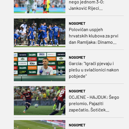
nego jednom 3-0:
Janković Rijeci
projektilom donio slavlje
protiv inferiornijeg
NOGOMET
protivnika
Polovičan uspjeh
hrvatskih klubova za prvi
dan Ramljaka: Dinamo
poražen od Juventusa,
Hajduk bolji od Bologne
NOGOMET
Garcia: "Igrači pjevaju i
plešu u svlačionici nakon
pobjede"
NOGOMET
OCJENE - HAJDUK: Šego
prelomio, Pajaziti
zapečatio, Šotiček
oduševio u predstavi
splitskih 'odlikaša'
NOGOMET