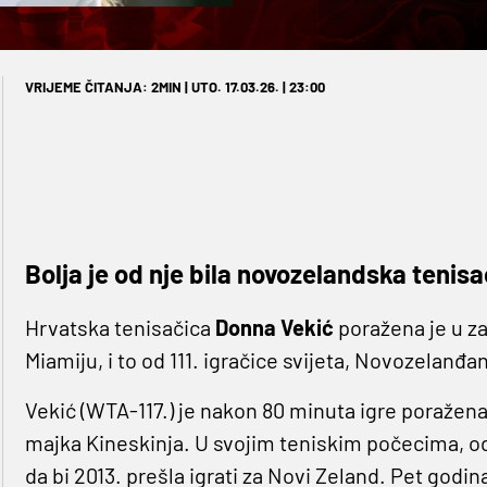
VRIJEME ČITANJA: 2MIN | UTO. 17.03.26. | 23:00
Bolja je od nje bila novozelandska tenis
Hrvatska tenisačica
Donna Vekić
poražena je u za
Miamiju, i to od 111. igračice svijeta, Novozelanđ
Vekić (WTA-117.) je nakon 80 minuta igre poražena
majka Kineskinja. U svojim teniskim počecima, od 
da bi 2013. prešla igrati za Novi Zeland. Pet godina