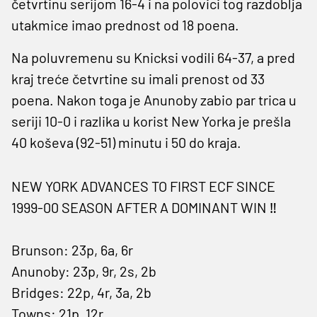
četvrtinu serijom 16-4 i na polovici tog razdoblja
utakmice imao prednost od 18 poena.
Na poluvremenu su Knicksi vodili 64-37, a pred
kraj treće četvrtine su imali prenost od 33
poena. Nakon toga je Anunoby zabio par trica u
seriji 10-0 i razlika u korist New Yorka je prešla
40 koševa (92-51) minutu i 50 do kraja.
NEW YORK ADVANCES TO FIRST ECF SINCE
1999-00 SEASON AFTER A DOMINANT WIN ‼️
Brunson: 23p, 6a, 6r
Anunoby: 23p, 9r, 2s, 2b
Bridges: 22p, 4r, 3a, 2b
Towns: 21p, 12r