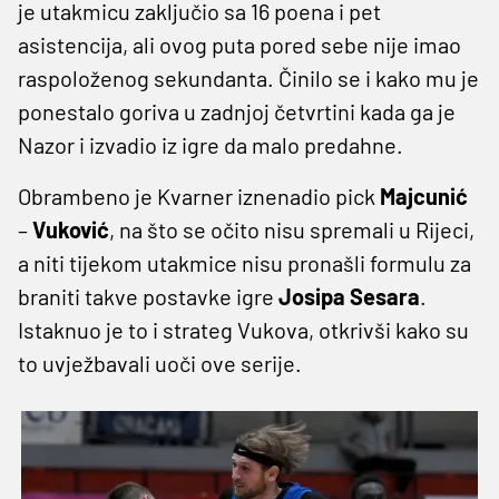
je utakmicu zaključio sa 16 poena i pet
asistencija, ali ovog puta pored sebe nije imao
raspoloženog sekundanta. Činilo se i kako mu je
ponestalo goriva u zadnjoj četvrtini kada ga je
Nazor i izvadio iz igre da malo predahne.
Obrambeno je Kvarner iznenadio pick
Majcunić
–
Vuković
, na što se očito nisu spremali u Rijeci,
a niti tijekom utakmice nisu pronašli formulu za
braniti takve postavke igre
Josipa Sesara
.
Istaknuo je to i strateg Vukova, otkrivši kako su
to uvježbavali uoči ove serije.