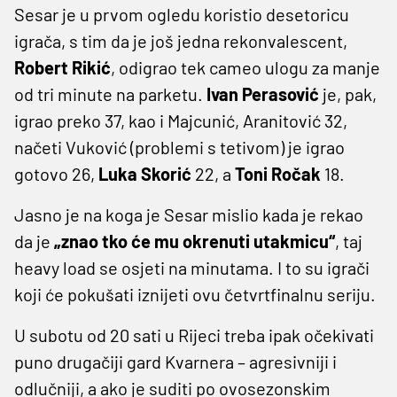
Sesar je u prvom ogledu koristio desetoricu
igrača, s tim da je još jedna rekonvalescent,
Robert Rikić
, odigrao tek cameo ulogu za manje
od tri minute na parketu.
Ivan Perasović
je, pak,
igrao preko 37, kao i Majcunić, Aranitović 32,
načeti Vuković (problemi s tetivom) je igrao
gotovo 26,
Luka Skorić
22, a
Toni Ročak
18.
Jasno je na koga je Sesar mislio kada je rekao
da je
„znao tko će mu okrenuti utakmicu“
, taj
heavy load se osjeti na minutama. I to su igrači
koji će pokušati iznijeti ovu četvrtfinalnu seriju.
U subotu od 20 sati u Rijeci treba ipak očekivati
puno drugačiji gard Kvarnera – agresivniji i
odlučniji, a ako je suditi po ovosezonskim