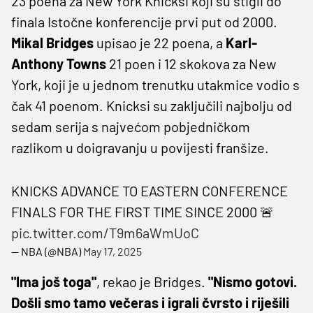
23 poena za New York Knicksi koji su stigli do
finala Istočne konferencije prvi put od 2000.
Mikal Bridges
upisao je 22 poena, a
Karl-
Anthony Towns
21 poen i 12 skokova za New
York, koji je u jednom trenutku utakmice vodio s
čak 41 poenom. Knicksi su zaključili najbolju od
sedam serija s najvećom pobjedničkom
razlikom u doigravanju u povijesti franšize.
KNICKS ADVANCE TO EASTERN CONFERENCE
FINALS FOR THE FIRST TIME SINCE 2000 🚨
pic.twitter.com/T9m6aWmUoC
— NBA (@NBA)
May 17, 2025
"Ima još toga"
, rekao je Bridges.
"Nismo gotovi.
Došli smo tamo večeras i igrali čvrsto i riješili