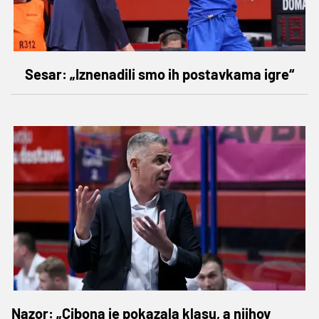
Sesar: „Iznenadili smo ih postavkama igre“
Nazor: „Cibona je pokazala klasu, a njihov