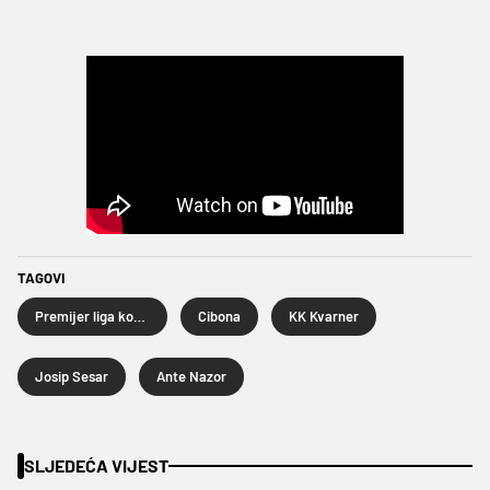
TAGOVI
Premijer liga košarkaša
Cibona
KK Kvarner
Josip Sesar
Ante Nazor
SLJEDEĆA VIJEST