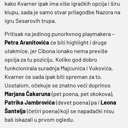
kako Kvarner ipak ima više igračkih opcija i širu
klupu, sada je samo stvar prilagodbe Nazora na
igru Sesarovih trupa.
Pritisak na jedinog punorkvnog playmakera –
Petra Aranitovića
će biti highlight i druge
utakmice, jer Cibona ionako nema previše
opcija za tu poziciju. Koliko god dobro
funkcionirala suradnja Majcunića i Vukovića,
Kvarner će sada ipak biti spreman za to.
Uostalom, očekuje se znatno veći doprinos
Marjana Čakaruna
(pet poena, pet skokova),
Patrika Jambrovića
(devet poena) pa i
Leona
Šantelja
(četiri poena) koji se napadački nisu
baš iskazali u prvom ogledu.