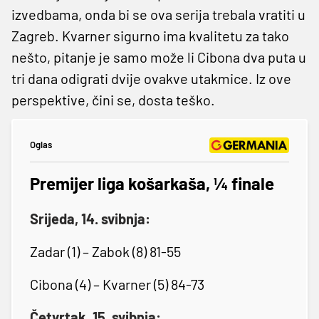
izvedbama, onda bi se ova serija trebala vratiti u
Zagreb. Kvarner sigurno ima kvalitetu za tako
nešto, pitanje je samo može li Cibona dva puta u
tri dana odigrati dvije ovakve utakmice. Iz ove
perspektive, čini se, dosta teško.
Oglas
Premijer liga košarkaša, ¼ finale
Srijeda, 14. svibnja:
Zadar (1) – Zabok (8) 81-55
Cibona (4) – Kvarner (5) 84-73
Četvrtak, 15. svibnja: