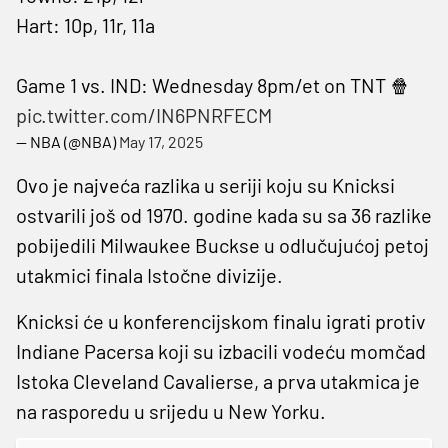
Hart: 10p, 11r, 11a
Game 1 vs. IND: Wednesday 8pm/et on TNT 🍿
pic.twitter.com/IN6PNRFECM
— NBA (@NBA)
May 17, 2025
Ovo je najveća razlika u seriji koju su Knicksi
ostvarili još od 1970. godine kada su sa 36 razlike
pobijedili Milwaukee Buckse u odlučujućoj petoj
utakmici finala Istočne divizije.
Knicksi će u konferencijskom finalu igrati protiv
Indiane Pacersa koji su izbacili vodeću momčad
Istoka Cleveland Cavalierse, a prva utakmica je
na rasporedu u srijedu u New Yorku.