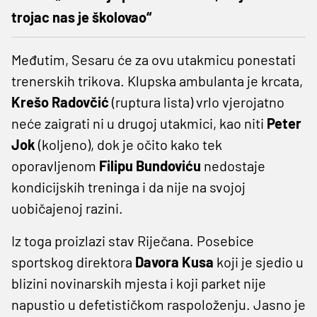
trojac nas je školovao“
Međutim, Sesaru će za ovu utakmicu ponestati
trenerskih trikova. Klupska ambulanta je krcata,
Krešo Radovčić
(ruptura lista)
vrlo vjerojatno
neće zaigrati ni u drugoj utakmici, kao niti
Peter
Jok
(koljeno), dok je očito kako tek
oporavljenom
Filipu Bundoviću
nedostaje
kondicijskih treninga i da nije na svojoj
uobičajenoj razini.
Iz toga proizlazi stav Riječana. Posebice
sportskog direktora
Davora Kusa
koji je sjedio u
blizini novinarskih mjesta i koji parket nije
napustio u defetističkom raspoloženju. Jasno je