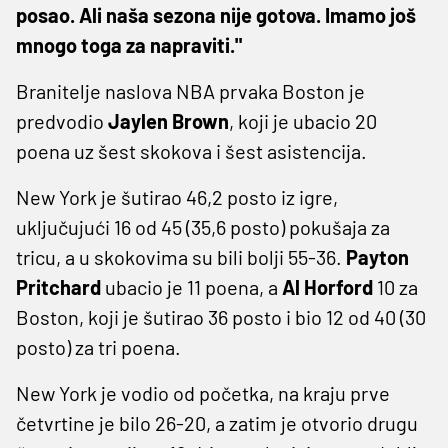
posao. Ali naša sezona nije gotova. Imamo još
mnogo toga za napraviti."
Branitelje naslova NBA prvaka Boston je
predvodio
Jaylen Brown
, koji je ubacio 20
poena uz šest skokova i šest asistencija.
New York je šutirao 46,2 posto iz igre,
uključujući 16 od 45 (35,6 posto) pokušaja za
tricu, a u skokovima su bili bolji 55-36.
Payton
Pritchard
ubacio je 11 poena, a
Al Horford
10 za
Boston, koji je šutirao 36 posto i bio 12 od 40 (30
posto) za tri poena.
New York je vodio od početka, na kraju prve
četvrtine je bilo 26-20, a zatim je otvorio drugu