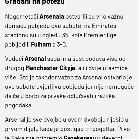
Građani na potezu
Nogometaši
Arsenala
ostvarili su vrlo važnu
domaću pobjedu ove subote, na Emirates
stadionu su u ogledu 35. kola Premier lige
pobijedili
Fulham
s 3-0.
Vodeći
Arsenal
sada ima šest bodova više od
drugog
Manchester Cityja
, ali i dvije utakmice
više. Što je također važno za Arsenal ostvario je
ove subote uvjerljivu pobjedu jer nije nemoguće
da će u borbi za prvaka odlučivati i razlika
pogodaka.
Arsenal je sve dvojbe u ovom dvoboju riješio u
prvom dijelu kada je postigao tri pogotka. Prvo
je Saka sve pripremio
Gyoekeresu
u devetoj