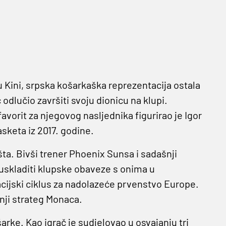
ini, srpska košarkaška reprezentacija ostala
odlučio završiti svoju dionicu na klupi.
favorit za njegovog nasljednika figurirao je Igor
keta iz 2017. godine.
šta. Bivši trener Phoenix Sunsa i sadašnji
skladiti klupske obaveze s onima u
ikacijski ciklus za nadolazeće prvenstvo Europe.
nji strateg Monaca.
rke. Kao igrač je sudjelovao u osvajanju tri