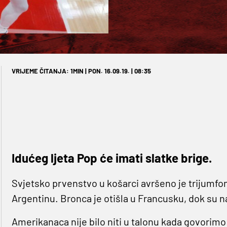
VRIJEME ČITANJA: 1MIN | PON. 16.09.19. | 08:35
Idućeg ljeta Pop će imati slatke brige.
Svjetsko prvenstvo u košarci avršeno je trijumfom
Argentinu. Bronca je otišla u Francusku, dok su na
Amerikanaca nije bilo niti u talonu kada govorimo 