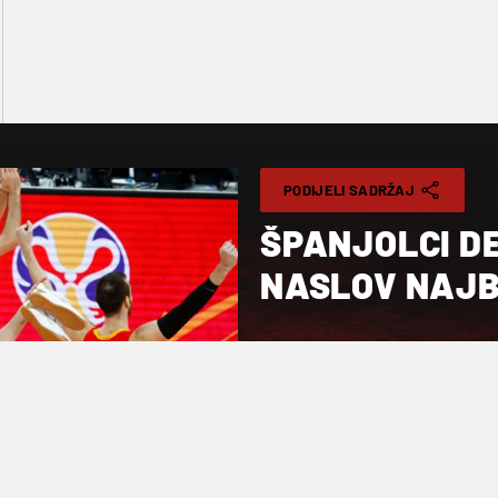
PODIJELI SADRŽAJ
ŠPANJOLCI D
NASLOV NAJB