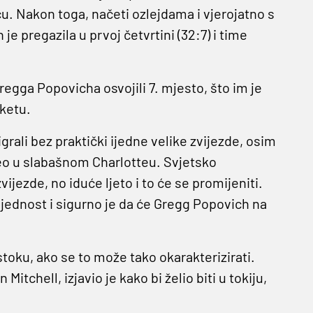
u. Nakon toga, načeti ozlejdama i vjerojatno s
 je pregazila u prvoj četvrtini (32:7) i time
egga Popovicha osvojili 7. mjesto, što im je
sketu.
grali bez praktički ijedne velike zvijezde, osim
eo u slabašnom Charlotteu. Svjetsko
jezde, no iduće ljeto i to će se promijeniti.
ijednost i sigurno je da će Gregg Popovich na
stoku, ako se to može tako okarakterizirati.
tchell, izjavio je kako bi želio biti u tokiju,