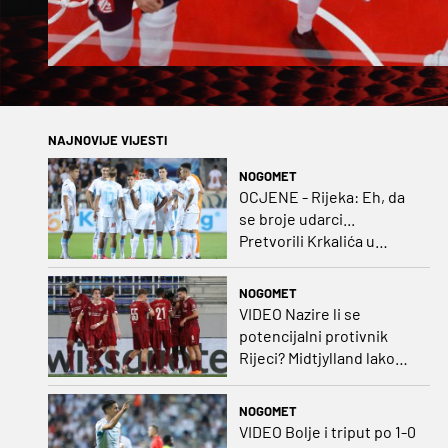
NAJNOVIJE VIJESTI
NOGOMET
OCJENE - Rijeka: Eh, da
se broje udarci...
Pretvorili Krkalića u
junaka, a izlet na uzvrat u
ozbiljan posao!
NOGOMET
VIDEO Nazire li se
potencijalni protivnik
Rijeci? Midtjylland lako
protiv Iraca za slavlje u
prvoj utakmici
NOGOMET
VIDEO Bolje i triput po 1-0