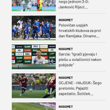
nego jednom 3-0:
Janković Rijeci
projektilom donio slavlje
protiv inferiornijeg
NOGOMET
protivnika
Polovičan uspjeh
hrvatskih klubova za prvi
dan Ramljaka: Dinamo
poražen od Juventusa,
Hajduk bolji od Bologne
NOGOMET
Garcia: "Igrači pjevaju i
plešu u svlačionici nakon
pobjede"
NOGOMET
OCJENE - HAJDUK: Šego
prelomio, Pajaziti
zapečatio, Šotiček
oduševio u predstavi
splitskih 'odlikaša'
NOGOMET