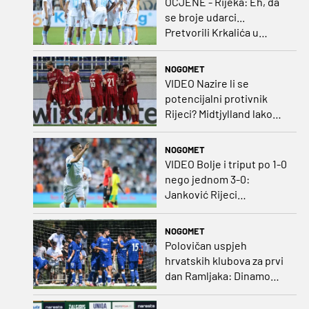
OCJENE - Rijeka: Eh, da
se broje udarci...
Pretvorili Krkalića u
junaka, a izlet na uzvrat u
ozbiljan posao!
NOGOMET
VIDEO Nazire li se
potencijalni protivnik
Rijeci? Midtjylland lako
protiv Iraca za slavlje u
prvoj utakmici
NOGOMET
VIDEO Bolje i triput po 1-0
nego jednom 3-0:
Janković Rijeci
projektilom donio slavlje
protiv inferiornijeg
NOGOMET
protivnika
Polovičan uspjeh
hrvatskih klubova za prvi
dan Ramljaka: Dinamo
poražen od Juventusa,
Hajduk bolji od Bologne