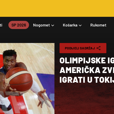
ti
SP 2026
Nogomet
Košarka
Rukomet
PODIJELI SADRŽAJ
OLIMPIJSKE I
AMERIČKA ZV
IGRATI U TOK