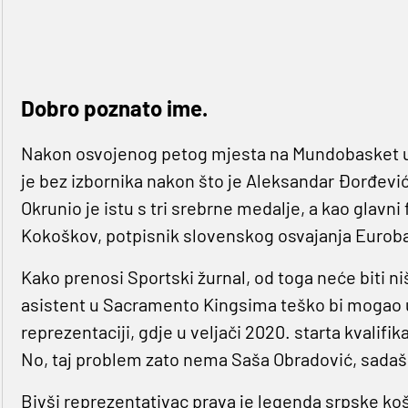
Dobro poznato ime.
Nakon osvojenog petog mjesta na Mundobasket u K
je bez izbornika nakon što je Aleksandar Đorđević 
Okrunio je istu s tri srebrne medalje, a kao glavni 
Kokoškov, potpisnik slovenskog osvajanja Eurobas
Kako prenosi Sportski žurnal, od toga neće biti ni
asistent u Sacramento Kingsima teško bi mogao u
reprezentaciji, gdje u veljači 2020. starta kvalif
No, taj problem zato nema Saša Obradović, sadaš
Bivši reprezentativac prava je legenda srpske koša