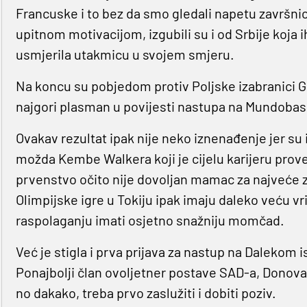
Francuske i to bez da smo gledali napetu završnic
upitnom motivacijom, izgubili su i od Srbije koja ih
usmjerila utakmicu u svojem smjeru.
Na koncu su pobjedom protiv Poljske izabranici Gr
najgori plasman u povijesti nastupa na Mundoba
Ovakav rezultat ipak nije neko iznenađenje jer su i
možda Kembe Walkera koji je cijelu karijeru prov
prvenstvo očito nije dovoljan mamac za najveće zvi
Olimpijske igre u Tokiju ipak imaju daleko veću vr
raspolaganju imati osjetno snažniju momčad.
Već je stigla i prva prijava za nastup na Dalekom i
Ponajbolji član ovoljetner postave SAD-a, Donovan Mi
no dakako, treba prvo zaslužiti i dobiti poziv.