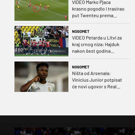
VIDEO Marko Pjaca
krasno pogodio i trasirao
put Twenteu prema
važnoj pobjedi
NOGOMET
VIDEO Petarda u Litvi za
kraj crnog niza: Hajduk
nakon šest godina
pobijedio na europskom
gostovanju
NOGOMET
Ništa od Arsenala:
Vinicius Junior potpisat
će novi ugovor s Real
Madridom