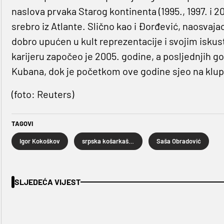
naslova prvaka Starog kontinenta (1995., 1997. i 200
srebro iz Atlante. Slično kao i Đorđević, naosvaja
dobro upućen u kult reprezentacije i svojim isku
karijeru započeo je 2005. godine, a posljednjih go
Kubana, dok je početkom ove godine sjeo na klu
(foto: Reuters)
TAGOVI
Igor Kokoškov
srpska košarkaška reprezentacija
Saša Obradović
SLJEDEĆA VIJEST