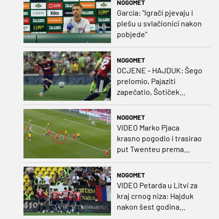
NOGOMET
Garcia: "Igrači pjevaju i
plešu u svlačionici nakon
pobjede"
NOGOMET
OCJENE - HAJDUK: Šego
prelomio, Pajaziti
zapečatio, Šotiček
oduševio u predstavi
splitskih 'odlikaša'
NOGOMET
VIDEO Marko Pjaca
krasno pogodio i trasirao
put Twenteu prema
važnoj pobjedi
NOGOMET
VIDEO Petarda u Litvi za
kraj crnog niza: Hajduk
nakon šest godina
pobijedio na europskom