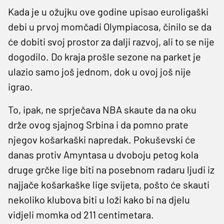
Kada je u ožujku ove godine upisao euroligaški
debi u prvoj momčadi Olympiacosa, činilo se da
će dobiti svoj prostor za dalji razvoj, ali to se nije
dogodilo. Do kraja prošle sezone na parket je
ulazio samo još jednom, dok u ovoj još nije
igrao.
To, ipak, ne sprječava NBA skaute da na oku
drže ovog sjajnog Srbina i da pomno prate
njegov košarkaški napredak. Pokuševski će
danas protiv Amyntasa u dvoboju petog kola
druge grčke lige biti na posebnom radaru ljudi iz
najjače košarkaške lige svijeta, pošto će skauti
nekoliko klubova biti u loži kako bi na djelu
vidjeli momka od 211 centimetara.