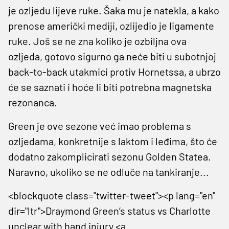
je ozljedu lijeve ruke. Šaka mu je natekla, a kako
prenose američki mediji, ozlijedio je ligamente
ruke. Još se ne zna koliko je ozbiljna ova
ozljeda, gotovo sigurno ga neće biti u subotnjoj
back-to-back utakmici protiv Hornetssa, a ubrzo
će se saznati i hoće li biti potrebna magnetska
rezonanca.
Green je ove sezone već imao problema s
ozljedama, konkretnije s laktom i leđima, što će
dodatno zakomplicirati sezonu Golden Statea.
Naravno, ukoliko se ne odluče na tankiranje...
<blockquote class="twitter-tweet"><p lang="en"
dir="ltr">Draymond Green’s status vs Charlotte
unclear with hand injury <a