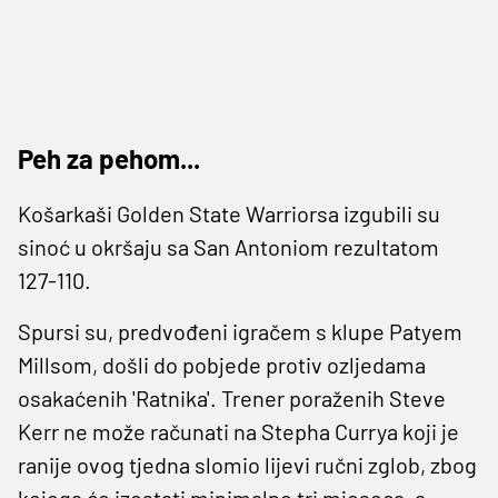
Peh za pehom...
Košarkaši Golden State Warriorsa izgubili su
sinoć u okršaju sa San Antoniom rezultatom
127-110.
Spursi su, predvođeni igračem s klupe Patyem
Millsom, došli do pobjede protiv ozljedama
osakaćenih 'Ratnika'. Trener poraženih Steve
Kerr ne može računati na Stepha Currya koji je
ranije ovog tjedna slomio lijevi ručni zglob, zbog
kojega će izostati minimalno tri mjeseca, a