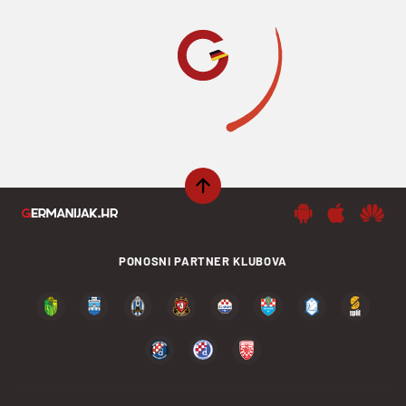
DOUBLE OKRŠAJU, HARDEN POSLAO
IRVINGA PO ĆEVAPE PA IZVUKAO
TANJI KRAJ (VIDEO)
VRIJEME ČITANJA: 3MIN | SUB. 02.11.19. | 07:57
Dobra predstava Bojana Bogdanovića u
porazu Jazza, briljirali Kemba i Patty
Mills.
Sinoć je odigrano devet susreta u NBA ligi, a
glavne uloge preuzeo je dvojac Los Angeles