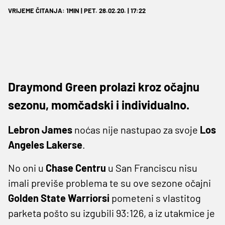
VRIJEME ČITANJA: 1MIN | PET. 28.02.20. | 17:22
Draymond Green prolazi kroz očajnu
sezonu, momčadski i individualno.
Lebron James
noćas nije nastupao za svoje
Los
Angeles Lakerse
.
No oni u
Chase Centru
u San Franciscu nisu
imali previše problema te su ove sezone očajni
Golden State Warriorsi
pometeni s vlastitog
parketa pošto su izgubili 93:126, a iz utakmice je