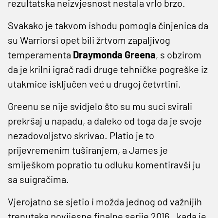
rezultatska neizvjesnost nestala vrlo brzo.
Svakako je takvom ishodu pomogla činjenica da
su Warriorsi opet bili žrtvom zapaljivog
temperamenta
Draymonda Greena
, s obzirom
da je krilni igrač radi druge tehničke pogreške iz
utakmice isključen već u drugoj četvrtini.
Greenu se nije svidjelo što su mu suci svirali
prekršaj u napadu, a daleko od toga da je svoje
nezadovoljstvo skrivao. Platio je to
prijevremenim tuširanjem, a James je
smiješkom popratio tu odluku komentiravši ju
sa suigračima.
Vjerojatno se sjetio i možda jednog od važnijih
trenutaka povijesne finalne serije 2016., kada je