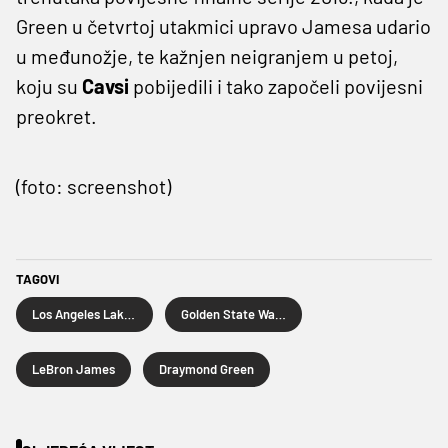
Green u četvrtoj utakmici upravo Jamesa udario
u međunožje, te kažnjen neigranjem u petoj,
koju su
Cavsi
pobijedili i tako započeli povijesni
preokret.
(foto: screenshot)
TAGOVI
Los Angeles Lakers
Golden State Warriors
LeBron James
Draymond Green