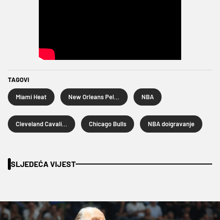
TAGOVI
Miami Heat
New Orleans Pelicans
NBA
Cleveland Cavaliers
Chicago Bulls
NBA doigravanje
SLJEDEĆA VIJEST