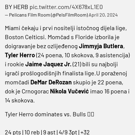
BY HERB
pic.twitter.com/4X678xL1E0
— Pelicans Film Room (@PelsFilmRoom)
April 20, 2024
Miami čekaju i prvi nositelji istočnog dijela lige,
Boston Celticsi. Momčad s Floride izborila je
doigravanje bez ozlijeđenog
Jimmyja Butlera
,
Tyler Herro
(24 poena, 10 skokova, 9 asistencija)
i rookie
Jaime Jaquez Jr.
(21) bili su najbolji
igrači prošlogodišnjih finalista lige.U poraženoj
momčadi
DeMar DeRozan
skupio je 22 poena,
dok je Crnogorac
Nikola
Vučević
imao 16 poena i
14 skokova.
Tyler Herro dominates vs. Bulls 🦸‍♂️
24 pts | 10 reb | 9 ast | 4/9 3pt | +32