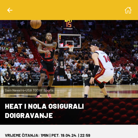
Sam Navarro-USA TODAY Sports
HEAT I NOLA OSIGURALI
DOIGRAVANJE
VRIJEME ČITANJA: 1MIN | PET. 19.04.24. | 22:59