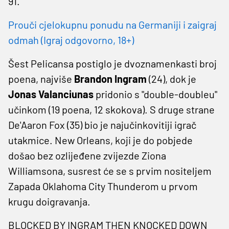
91.
Prouči cjelokupnu ponudu na Germaniji i zaigraj
odmah (Igraj odgovorno, 18+)
Šest Pelicansa postiglo je dvoznamenkasti broj
poena, najviše
Brandon Ingram
(24), dok je
Jonas Valanciunas
pridonio s "double-doubleu"
učinkom (19 poena, 12 skokova). S druge strane
De'Aaron Fox (35) bio je najučinkovitiji igrač
utakmice. New Orleans, koji je do pobjede
došao bez ozlijeđene zvijezde Ziona
Williamsona, susrest će se s prvim nositeljem
Zapada Oklahoma City Thunderom u prvom
krugu doigravanja.
BLOCKED BY INGRAM THEN KNOCKED DOWN