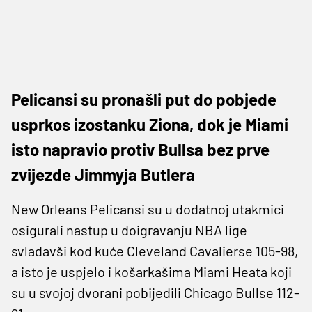
Pelicansi su pronašli put do pobjede
usprkos izostanku Ziona, dok je Miami
isto napravio protiv Bullsa bez prve
zvijezde Jimmyja Butlera
New Orleans Pelicansi su u dodatnoj utakmici
osigurali nastup u doigravanju NBA lige
svladavši kod kuće Cleveland Cavalierse 105-98,
a isto je uspjelo i košarkašima Miami Heata koji
su u svojoj dvorani pobijedili Chicago Bullse 112-