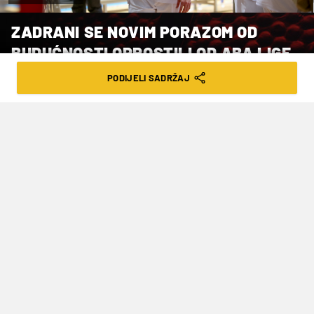
ZADRANI SE NOVIM PORAZOM OD
BUDUĆNOSTI OPROSTILI OD ABA LIGE
PODIJELI SADRŽAJ
VRIJEME ČITANJA: 1MIN | PET. 19.04.24. | 22:59
Početkom posljednje dionice
Budućnost se odvojila i na previsokih 15
razlike (51-66) te je susret bio riješen
Košarkaši
Zadra
oprostili su se od daljnjeg
igranja u regionalnoj
ABA ligi
nakon što su u