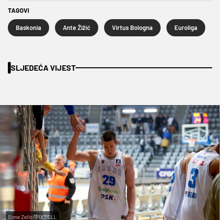
TAGOVI
Baskonia
Ante Žižić
Virtus Bologna
Euroliga
SLJEDEĆA VIJEST
Sime Zelic/PIXSELL