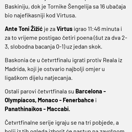
Baskiniju, dok je Tornike Šengelija sa 16 ubačaja
bio najefikasniji kod Virtusa.
Ante Toni Žižić
je za
Virtus
igrao 11:46 minuta i
za to vrijeme postigao četiri poena (šut za dva 2-
3, slobodna bacanja 0-1) uz jedan skok.
Baskonia će u četvrtfinalu igrati protiv Reala iz
Madrida, koji je ostvario najbolji omjer u
ligaškom dijelu natjecanja.
Ostali parovi četvrtfinala su
Barcelona -
Olympiacos, Monaco - Fenerbahce
i
Panathinaikos - Maccabi.
Četvrtfinalne serije igraju se na tri pobjede, a
bolji iz tih ogleda izborit će nastup na završnom