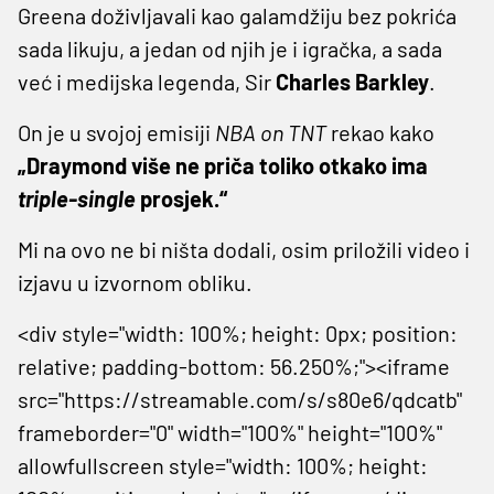
Greena doživljavali kao galamdžiju bez pokrića
sada likuju, a jedan od njih je i igračka, a sada
već i medijska legenda, Sir
Charles Barkley
.
On je u svojoj emisiji
NBA on TNT
rekao kako
„Draymond više ne priča toliko otkako ima
triple-single
prosjek.“
Mi na ovo ne bi ništa dodali, osim priložili video i
izjavu u izvornom obliku.
<div style="width: 100%; height: 0px; position:
relative; padding-bottom: 56.250%;"><iframe
src="https://streamable.com/s/s80e6/qdcatb"
frameborder="0" width="100%" height="100%"
allowfullscreen style="width: 100%; height: