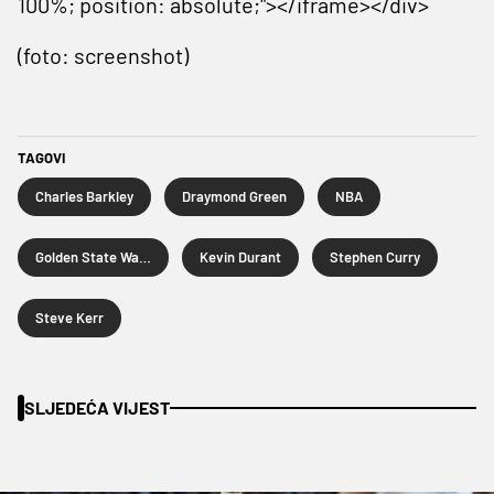
100%; position: absolute;"></iframe></div>
(foto: screenshot)
TAGOVI
Charles Barkley
Draymond Green
NBA
Golden State Warriors
Kevin Durant
Stephen Curry
Steve Kerr
SLJEDEĆA VIJEST