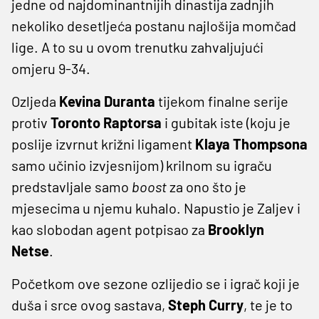
jedne od najdominantnijih dinastija zadnjih
nekoliko desetljeća postanu najlošija momčad
lige. A to su u ovom trenutku zahvaljujući
omjeru 9-34.
Ozljeda
Kevina Duranta
tijekom finalne serije
protiv
Toronto Raptorsa
i gubitak iste (koju je
poslije izvrnut križni ligament
Klaya Thompsona
samo učinio izvjesnijom) krilnom su igraču
predstavljale samo
boost
za ono što je
mjesecima u njemu kuhalo. Napustio je Zaljev i
kao slobodan agent potpisao za
Brooklyn
Netse
.
Početkom ove sezone ozlijedio se i igrač koji je
duša i srce ovog sastava,
Steph Curry
, te je to