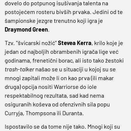
dovelo do potpunog isušivanja talenta na
postojećem rosteru bivših prvaka. Jedini od te
šampionske jezgre trenutno koji igra je
Draymond Green
.
Tzv. ''švicarski nožić''
Stevea Kerra
, krilo koje je
jedan od najboljih obrambenih igrača lige već
godinama, frenetični borac, ali isto tako žestoki
trash-talker
našao se u situaciji u kojoj su se
mnogi zapitali može li on kao prva (ili makar
druga) opcija nositi Warriorse do iole
respektabilnog rezultata, sad kad nema
osiguranih koševa od ofenzivnih sila popu
Curryja, Thompsona ili Duranta.
Ispostavilo se da tome nije tako. Mnogi koji su