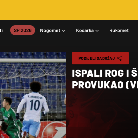
ti
SP 2026
Nogomet
Košarka
Rukomet
PODIJELI SADRŽAJ
ISPALI ROG I 
PROVUKAO (V