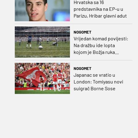
Hrvatska sa 16
predstavnika na EP-u u
Parizu, Hribar glavni adut
NOGOMET
Vrijedan komad povijesti:
Na dražbu ide lopta
kojom je Božja ruka
postigla gol
NOGOMET
Japanac se vratio u
London: Tomiyasu novi
suigrač Borne Sose