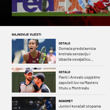
NAJNOVIJE VIJESTI
OSTALO
Domaća predstavnica
kreirala senzaciju i
izbacila osvajačicu
Roland Garrosa
OSTALO
Pavić i Arevalo uspješno
započeli lov na Masters
titulu u Montrealu
NOGOMET
Juniori koračali stopama