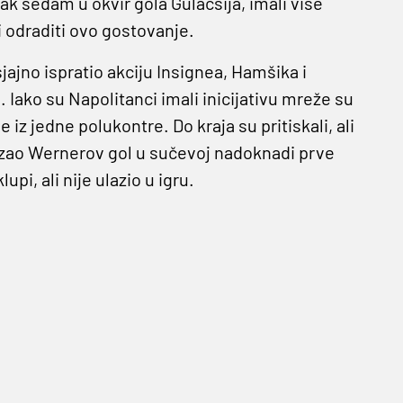
ak sedam u okvir gola Gulacsija, imali više
i odraditi ovo gostovanje.
sjajno ispratio akciju Insignea, Hamšika i
Iako su Napolitanci imali inicijativu mreže su
 iz jedne polukontre. Do kraja su pritiskali, ali
okazao Wernerov gol u sučevoj nadoknadi prve
pi, ali nije ulazio u igru.