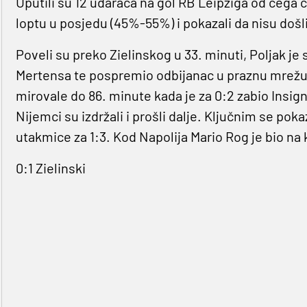
Uputili su 12 udaraca na gol RB Leipziga od čega č
loptu u posjedu (45%-55%) i pokazali da nisu došl
Poveli su preko Zielinskog u 33. minuti, Poljak je 
Mertensa te pospremio odbijanac u praznu mrežu. 
mirovale do 86. minute kada je za 0:2 zabio Insigne
Nijemci su izdržali i prošli dalje. Ključnim se p
utakmice za 1:3. Kod Napolija Mario Rog je bio na klu
0:1 Zielinski