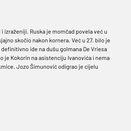
ti i izraženiji. Ruska je momčad povela već u
jajno skočio nakon kornera. Već u 27. bilo je
l definitivno ide na dušu golmana De Vriesa
io je Kokorin na asistenciju Ivanovića i nema
kmice. Jozo Šimunović odigrao je cijelu