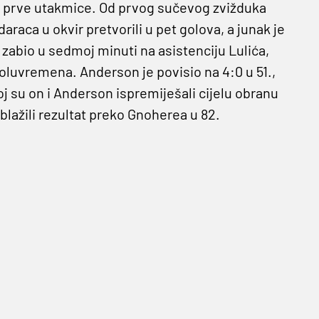
 iz prve utakmice. Od prvog sučevog zvižduka
araca u okvir pretvorili u pet golova, a junak je
ol zabio u sedmoj minuti na asistenciju Lulića,
 poluvremena. Anderson je povisio na 4:0 u 51.,
joj su on i Anderson ispremiješali cijelu obranu
ažili rezultat preko Gnoherea u 82.