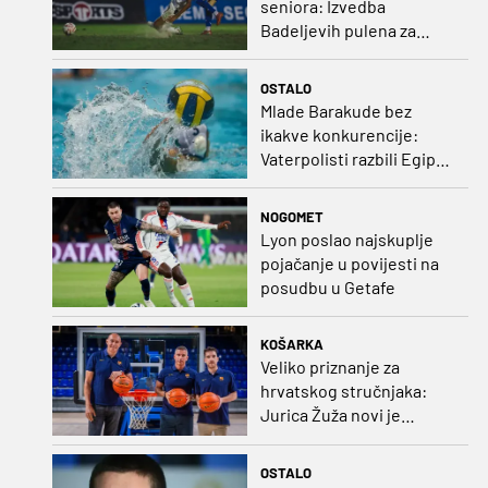
seniora: Izvedba
Badeljevih pulena za
čistu peticu protiv
Bruggea!
OSTALO
Mlade Barakude bez
ikakve konkurencije:
Vaterpolisti razbili Egipat
za polufinale SP-a!
NOGOMET
Lyon poslao najskuplje
pojačanje u povijesti na
posudbu u Getafe
KOŠARKA
Veliko priznanje za
hrvatskog stručnjaka:
Jurica Žuža novi je
pomoćni trener
Barcelone!
OSTALO