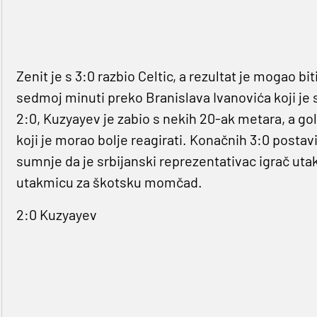
Zenit je s 3:0 razbio Celtic, a rezultat je mogao bi
sedmoj minuti preko Branislava Ivanovića koji je s
2:0, Kuzyayev je zabio s nekih 20-ak metara, a go
koji je morao bolje reagirati. Konačnih 3:0 postav
sumnje da je srbijanski reprezentativac igrač uta
utakmicu za škotsku momčad.
2:0 Kuzyayev