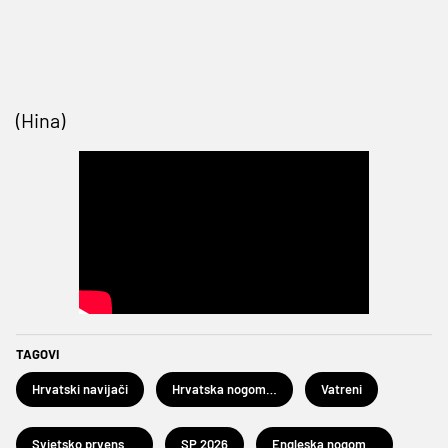
(Hina)
TAGOVI
Hrvatski navijači
Hrvatska nogometna reprezentacija
Vatreni
Svjetsko prvenstvo u nogometu 2026.
SP 2026
Engleska nogometna reprezentacija