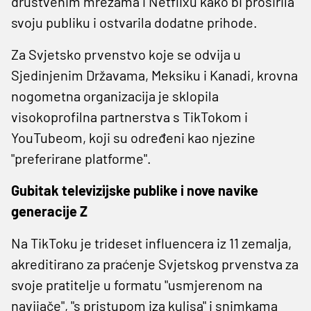
društvenim mrežama i Netflixu kako bi proširila
svoju publiku i ostvarila dodatne prihode.
Za Svjetsko prvenstvo koje se odvija u
Sjedinjenim Državama, Meksiku i Kanadi, krovna
nogometna organizacija je sklopila
visokoprofilna partnerstva s TikTokom i
YouTubeom, koji su određeni kao njezine
"preferirane platforme".
Gubitak televizijske publike i nove navike
generacije Z
Na TikToku je trideset influencera iz 11 zemalja,
akreditirano za praćenje Svjetskog prvenstva za
svoje pratitelje u formatu "usmjerenom na
navijače", "s pristupom iza kulisa" i snimkama