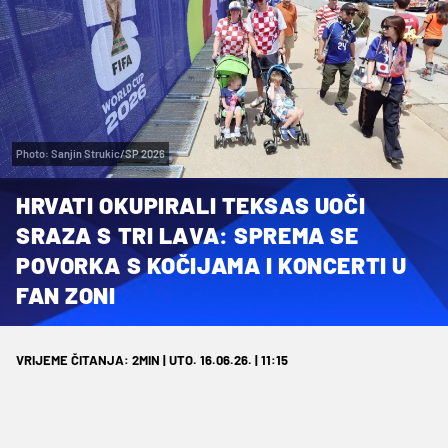
Photo: Sanjin Strukic/SP 2026
HRVATI OKUPIRALI TEKSAS UOČI
SRAZA S TRI LAVA: SPREMA SE
POVORKA S KOČIJAMA I KONCERTI U
FAN ZONI
VRIJEME ČITANJA: 2MIN | UTO. 16.06.26. | 11:15