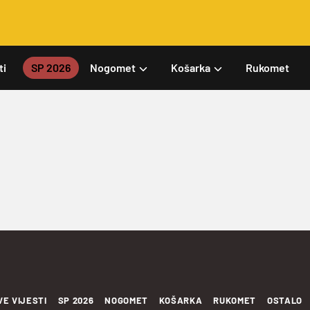
ti
SP 2026
Nogomet
Košarka
Rukomet
VE VIJESTI
SP 2026
NOGOMET
KOŠARKA
RUKOMET
OSTALO