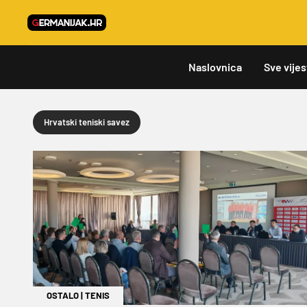
Naslovnica
Sve vijes
Hrvatski teniski savez
OSTALO
|
TENIS