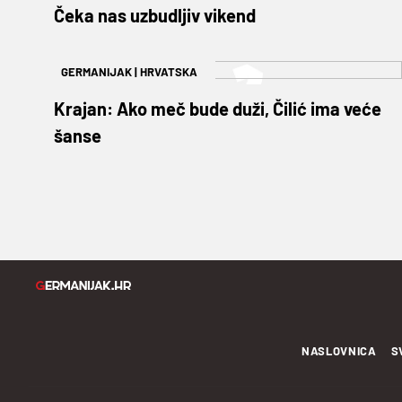
Čeka nas uzbudljiv vikend
GERMANIJAK
|
HRVATSKA
Krajan: Ako meč bude duži, Čilić ima veće
šanse
NASLOVNICA
S