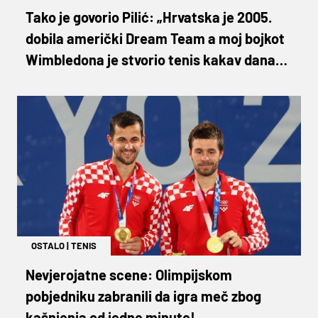
Tako je govorio Pilić: „Hrvatska je 2005.
dobila američki Dream Team a moj bojkot
Wimbledona je stvorio tenis kakav danas
znamo“
OSTALO
|
TENIS
Nevjerojatne scene: Olimpijskom
pobjedniku zabranili da igra meč zbog
kašnjenja od jedne minute!