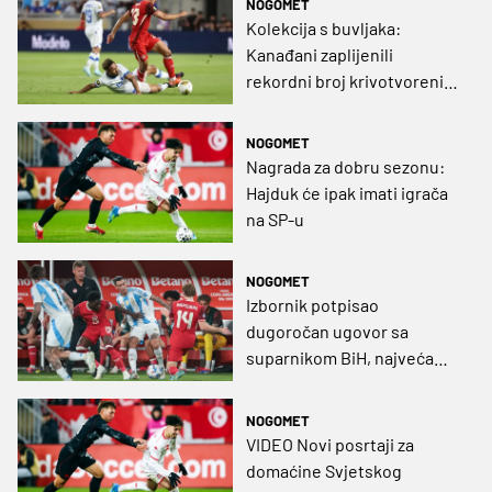
NOGOMET
Kolekcija s buvljaka:
Kanađani zaplijenili
rekordni broj krivotvorenih
dresova
NOGOMET
Nagrada za dobru sezonu:
Hajduk će ipak imati igrača
na SP-u
NOGOMET
Izbornik potpisao
dugoročan ugovor sa
suparnikom BiH, najveća
zvijezda upitna za prvu
utakmicu
NOGOMET
VIDEO Novi posrtaji za
domaćine Svjetskog