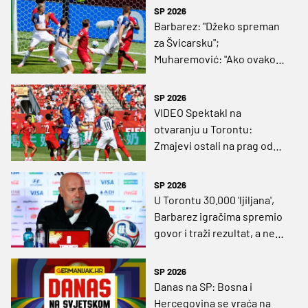
SP 2026
Barbarez: "Džeko spreman
za Švicarsku";
Muharemović: "Ako ovako
nastavimo teško će nas
netko dobiti"
SP 2026
VIDEO Spektakl na
otvaranju u Torontu:
Zmajevi ostali na prag od
senzacije, Kanada kasnim
pogotkom spasila remi
SP 2026
U Torontu 30.000 'ljiljana',
Barbarez igračima spremio
govor i traži rezultat, a ne
ljepotu igre
SP 2026
Danas na SP: Bosna i
Hercegovina se vraća na