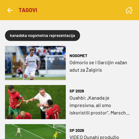
TAGOVI
kanadska nogometna reprezentacija
NOGOMET
Odmorio se i Garcijin važan
adut za Žalgiris
SP 2026
Ouahbi: „Kanada je
impresivna, ali smo
iskoristili prostor“, Marsch:
„Ovo nam je škola“
SP 2026
VIDEO Ounahi produžio