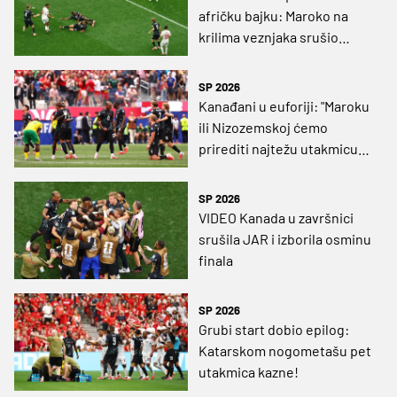
afričku bajku: Maroko na
krilima veznjaka srušio
domaćina i ovjerio novi
ulazak među osam najboljih
SP 2026
Kanađani u euforiji: "Maroku
ili Nizozemskoj ćemo
prirediti najtežu utakmicu
na SP-u"
SP 2026
VIDEO Kanada u završnici
srušila JAR i izborila osminu
finala
SP 2026
Grubi start dobio epilog:
Katarskom nogometašu pet
utakmica kazne!