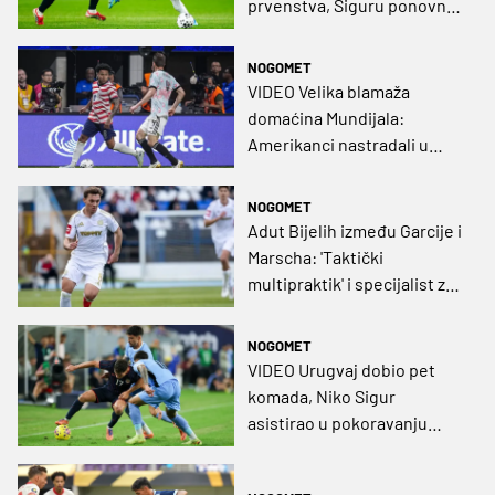
prvenstva, Siguru ponovno
puna minutaža, Messijev
oproštaj od Argentinaca?
NOGOMET
VIDEO Velika blamaža
domaćina Mundijala:
Amerikanci nastradali u
Atlanti, ni Kanada se nije
proslavila
NOGOMET
Adut Bijelih između Garcije i
Marscha: 'Taktički
multipraktik' i specijalist za
velike utakmice. Cijena?
Kao i broj na dresu
NOGOMET
VIDEO Urugvaj dobio pet
komada, Niko Sigur
asistirao u pokoravanju
Venezuele