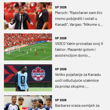
SP 2026
Marsch: "Razočaran sam što
nismo pobijedili i ostali u
Kanadi", Vargas: "Nikome s
njima neće biti lako"
SP 2026
VIDEO Yakin pronašao svoj X
faktor: Mazambi golom i
asistencijom donio
Švicarskoj prvo mjesto u
skupini!
SP 2026
Veliko pojačanje za Kanadu
uoči odlučujuće utakmice
za prolaz skupine:
“Očekujem da će igrati”
SP 2026
Barbarez vraća osmijeh za