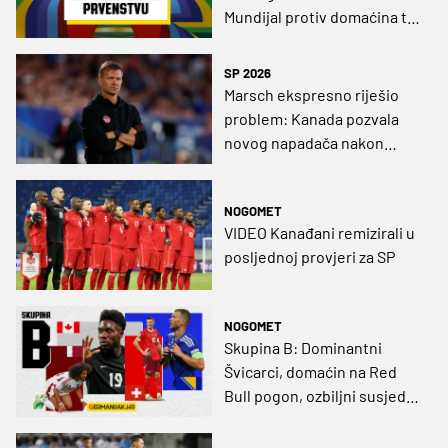
Mundijal protiv domaćina te
američki ispit zrelosti u
Kaliforniji
SP 2026
Marsch ekspresno riješio
problem: Kanada pozvala
novog napadača nakon
ozljede važne karike
NOGOMET
VIDEO Kanađani remizirali u
posljednoj provjeri za SP
NOGOMET
Skupina B: Dominantni
Švicarci, domaćin na Red
Bull pogon, ozbiljni susjedi i
azijski promatrači u grupi
povijesnih nadanja