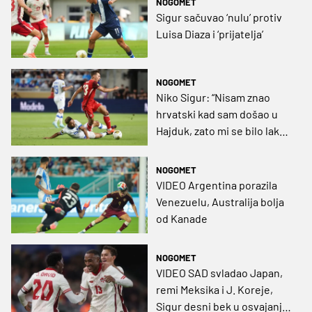
NOGOMET
Sigur sačuvao ‘nulu’ protiv
Luisa Diaza i ‘prijatelja’
NOGOMET
Niko Sigur: “Nisam znao
hrvatski kad sam došao u
Hajduk, zato mi se bilo lakše
odlučiti za Kanadu”
NOGOMET
VIDEO Argentina porazila
Venezuelu, Australija bolja
od Kanade
NOGOMET
VIDEO SAD svladao Japan,
remi Meksika i J. Koreje,
Sigur desni bek u osvajanju