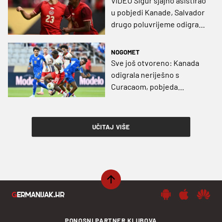
VIDEO Sigur sjajno asistirao
u pobjedi Kanade, Salvador
drugo poluvrijeme odigrao
s devet igrača!
NOGOMET
Sve još otvoreno: Kanada
odigrala neriješno s
Curacaom, pobjeda
Hondurasa
UČITAJ VIŠE
PONOSNI PARTNER KLUBOVA