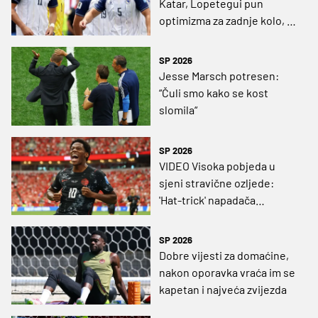
Katar, Lopetegui pun
optimizma za zadnje kolo, a
Yakin otkrio kako je
nadmudrio Zmajeve
SP 2026
Jesse Marsch potresen:
“Čuli smo kako se kost
slomila“
SP 2026
VIDEO Visoka pobjeda u
sjeni stravične ozljede:
'Hat-trick' napadača
Juventusa, zaigrao i Niko
Sigur
SP 2026
Dobre vijesti za domaćine,
nakon oporavka vraća im se
kapetan i najveća zvijezda