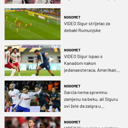
Walesa
NOGOMET
VIDEO Sigur strijelac za
debakl Rumunjske
NOGOMET
VIDEO Sigur ispao s
Kanadom nakon
jedanaesteraca, Amerikanci
na isti način do polufinala
NOGOMET
Garcia nema spremnu
zamjenu na beku, ali Siguru
svi žele da zaigra u
Houstonu
NOGOMET