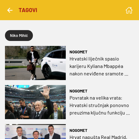
TAGOVI
Niko Mihić
NOGOMET
Hrvatski liječnik spasio
karijeru Kyliana Mbappéa
nakon neviđene sramote u
Madridu!
NOGOMET
Povratak na velika vrata:
Hrvatski stručnjak ponovno
preuzima ključnu funkciju u
Real Madridu
NOGOMET
Hrvat napušta Real Madrid,