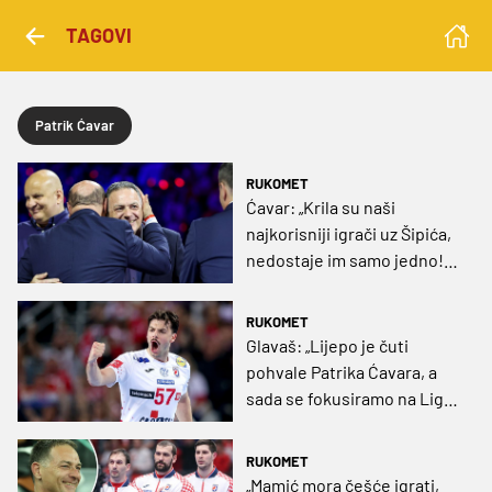
TAGOVI
Patrik Ćavar
RUKOMET
Ćavar: „Krila su naši
najkorisniji igrači uz Šipića,
nedostaje im samo jedno!
Ali svako prvenstvo je novo
dokazivanje“
RUKOMET
Glavaš: „Lijepo je čuti
pohvale Patrika Ćavara, a
sada se fokusiramo na Ligu
za prvaka i Našice“
RUKOMET
„Mamić mora češće igrati,