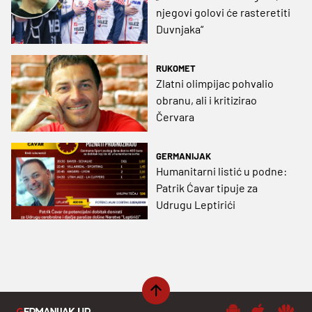
njegovi golovi će rasteretiti
Duvnjaka“
RUKOMET
Zlatni olimpijac pohvalio
obranu, ali i kritizirao
Červara
GERMANIJAK
Humanitarni listić u podne:
Patrik Ćavar tipuje za
Udrugu Leptirići