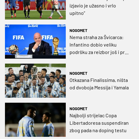
izjavio je užasno i vrlo
upitno”
NOGOMET
Nema straha za Švicarca:
Infantino dobio veliku
podršku za reizbor još i prije
kraja aktualnog mandata
NOGOMET
Otkazana Finalissima, ništa
od dvoboja Messija i Yamala
NOGOMET
Najbolji strijelac Copa
Libertadoresa suspendiran
zbog pada na doping testu