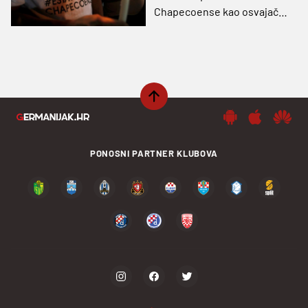
Chapecoense kao osvajača
Cope Sudamericane krajem
mjeseca?
PONOSNI PARTNER KLUBOVA