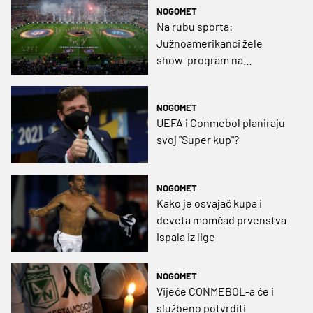
NOGOMET
Na rubu sporta:
Južnoamerikanci žele
show-program na
poluvremenu utakmica
NOGOMET
UEFA i Conmebol planiraju
svoj "Super kup"?
NOGOMET
Kako je osvajač kupa i
deveta momčad prvenstva
ispala iz lige
NOGOMET
Vijeće CONMEBOL-a će i
službeno potvrditi