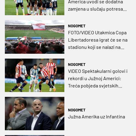
America uvodi se dodatna
zamjena u slučaju potresa
mozga
NOGOMET
FOTO/VIDEO Utakmica Copa
Libertadoresa igrat će se na
stadionu koji se nalazi na
4.083 m nadmorske visine
NOGOMET
VIDEO Spektakularni golovi i
rekordi u Južnoj Americi:
Treća pobjeda svjetskih
prvaka, kiks Brazilaca
NOGOMET
Južna Amerika uz Infantina