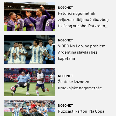
NOGOMET
Petorici nogometnih
zvijezda odbijena žalba zbog
fizičkog sukoba! Potvrđene
novčane kazne i suspenzije
NOGOMET
VIDEO No Leo, no problem:
Argentina slavila i bez
kapetana
NOGOMET
Žestoke kazne za
urugvajske nogometaše
NOGOMET
Ružičasti karton: Na Copa