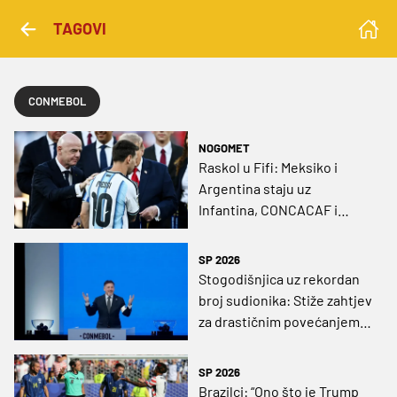
TAGOVI
CONMEBOL
NOGOMET
Raskol u Fifi: Meksiko i
Argentina staju uz
Infantina, CONCACAF i
CONMEBOL više nisu čvrsti
SP 2026
Stogodišnjica uz rekordan
broj sudionika: Stiže zahtjev
za drastičnim povećanjem
broja reprezentacija na SP-
u
SP 2026
Brazilci: “Ono što je Trump