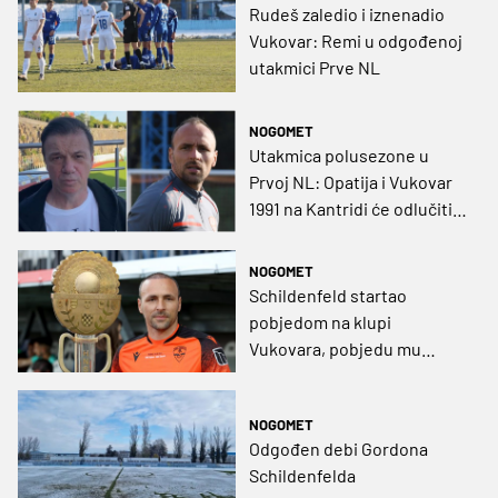
Rudeš zaledio i iznenadio
Vukovar: Remi u odgođenoj
utakmici Prve NL
NOGOMET
Utakmica polusezone u
Prvoj NL: Opatija i Vukovar
1991 na Kantridi će odlučiti
jesenskog prvaka
NOGOMET
Schildenfeld startao
pobjedom na klupi
Vukovara, pobjedu mu
donio džoker s klupe
NOGOMET
Odgođen debi Gordona
Schildenfelda