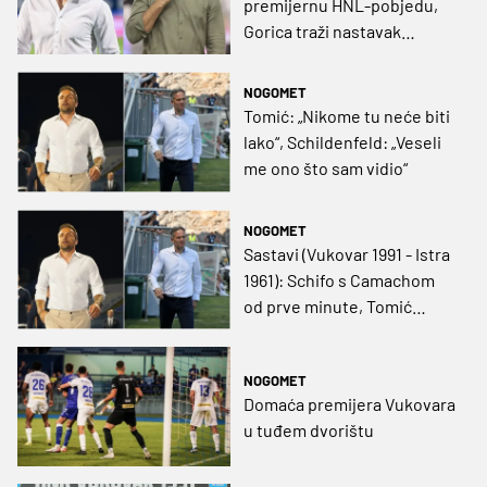
premijernu HNL-pobjedu,
Gorica traži nastavak
dobrog niza u gostima
NOGOMET
Tomić: „Nikome tu neće biti
lako“, Schildenfeld: „Veseli
me ono što sam vidio“
NOGOMET
Sastavi (Vukovar 1991 - Istra
1961): Schifo s Camachom
od prve minute, Tomić
ostavio Maurića na klupi
NOGOMET
Domaća premijera Vukovara
u tuđem dvorištu