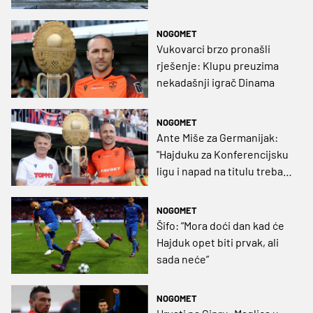
NOGOMET
Vukovarci brzo pronašli
rješenje: Klupu preuzima
nekadašnji igrač Dinama
NOGOMET
Ante Miše za Germanijak:
"Hajduku za Konferencijsku
ligu i napad na titulu trebaju
tri prava pojačanja“
NOGOMET
Šifo: “Mora doći dan kad će
Hajduk opet biti prvak, ali
sada neće”
NOGOMET