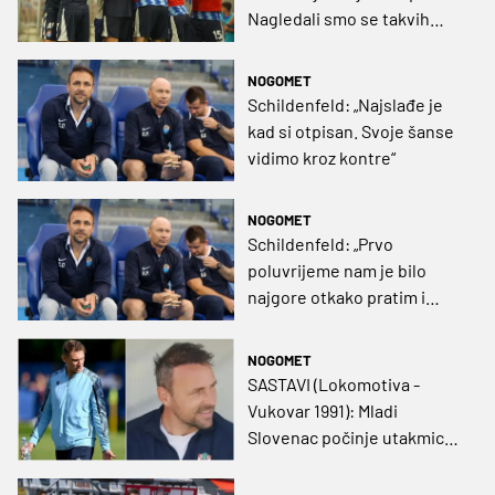
Nagledali smo se takvih
utakmica...
NOGOMET
Schildenfeld: „Najslađe je
kad si otpisan. Svoje šanse
vidimo kroz kontre“
NOGOMET
Schildenfeld: „Prvo
poluvrijeme nam je bilo
najgore otkako pratim i
vodim Vukovar“
NOGOMET
SASTAVI (Lokomotiva -
Vukovar 1991): Mladi
Slovenac počinje utakmicu,
Schifo s minimalnim
korekcijama momčadi iz 1.