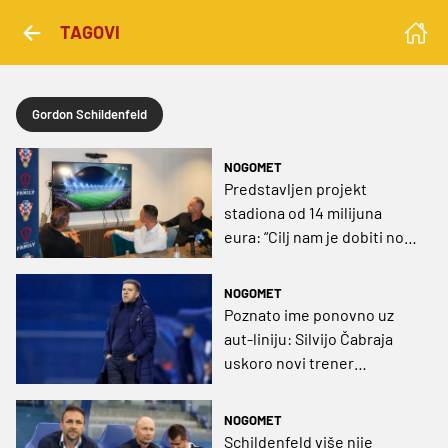
TAGOVI
Gordon Schildenfeld
NOGOMET
Predstavljen projekt
stadiona od 14 milijuna
eura: “Cilj nam je dobiti novi
simbol svakom tko voli
Hrvatsku“
NOGOMET
Poznato ime ponovno uz
aut-liniju: Silvijo Čabraja
uskoro novi trener
Vukovara!
NOGOMET
Schildenfeld više nije