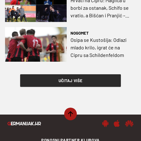
Hrvati na Cipru: Maglica u
borbi za ostanak, Schifo se
vratio, a Bišćan i Pranjić –
pobjegli
NOGOMET
Osipa se Kustošija: Odlazi
mlado krilo, igrat će na
Cipru sa Schildenfeldom
UČITAJ VIŠE
PONOSNI PARTNER KLUBOVA