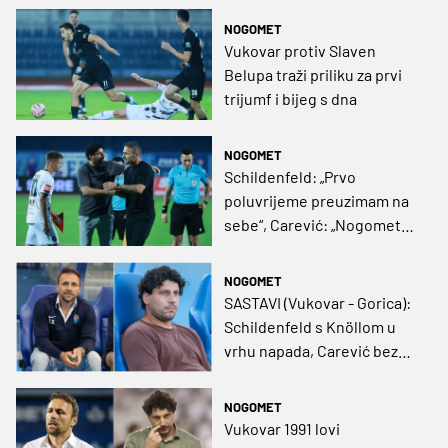
postave
NOGOMET
Vukovar protiv Slaven
Belupa traži priliku za prvi
trijumf i bijeg s dna
NOGOMET
Schildenfeld: „Prvo
poluvrijeme preuzimam na
sebe“, Carević: „Nogomet
nas je kaznio zbog
podcjenjivanja“
NOGOMET
SASTAVI (Vukovar - Gorica):
Schildenfeld s Knöllom u
vrhu napada, Carević bez
iznenađenja
NOGOMET
Vukovar 1991 lovi