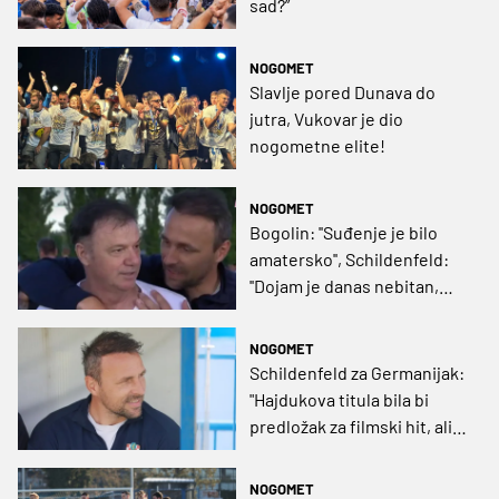
sad?”
NOGOMET
Slavlje pored Dunava do
jutra, Vukovar je dio
nogometne elite!
NOGOMET
Bogolin: ''Suđenje je bilo
amatersko'', Schildenfeld:
''Dojam je danas nebitan,
bitna je pobjeda''
NOGOMET
Schildenfeld za Germanijak:
"Hajdukova titula bila bi
predložak za filmski hit, ali
Rijeka je zaslužila naslov
prvaka"
NOGOMET