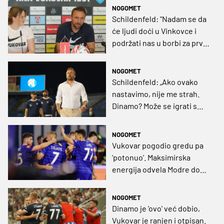
NOGOMET
Schildenfeld: "Nadam se da
će ljudi doći u Vinkovce i
podržati nas u borbi za prve
bodove"
NOGOMET
Schildenfeld: „Ako ovako
nastavimo, nije me strah.
Dinamo? Može se igrati s
njima“
NOGOMET
Vukovar pogodio gredu pa
'potonuo'. Maksimirska
energija odvela Modre do
trijumfa!
NOGOMET
Dinamo je 'ovo' već dobio,
Vukovar je ranjen i otpisan.