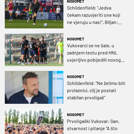
NOGOMET
NL
Schildenfield: "Jedva
čekam razuvjeriti one koji
ne vjeruju u nas!", Biljan:
"Nepoznati smo većini, ali
mi znamo da tko smo"
NOGOMET
Vukovarci se ne šale, u
zadnjem testu pred HNL
uvjerljivo pobijedili novog
člana 2. NL
NOGOMET
Schildenfeld: “Ne želimo biti
prolaznici, cilj je postati
stabilan prvoligaš”
NOGOMET
Prvoligaški Vukovar: San,
stvarnost i pitanje “A što