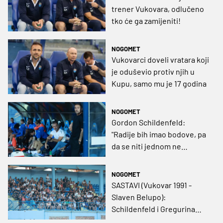
trener Vukovara, odlučeno
tko će ga zamijeniti!
NOGOMET
Vukovarci doveli vratara koji
je oduševio protiv njih u
Kupu, samo mu je 17 godina
NOGOMET
Gordon Schildenfeld:
"Radije bih imao bodove, pa
da se niti jednom ne
dodamo na utakmici"
NOGOMET
SASTAVI (Vukovar 1991 -
Slaven Belupo):
Schildenfeld i Gregurina
dobrano ispromiješali