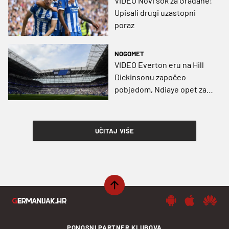
VIDEO Novi šok za Građane!
Upisali drugi uzastopni
poraz
NOGOMET
VIDEO Everton eru na Hill
Dickinsonu započeo
pobjedom, Ndiaye opet za
povijest, Man United
remizirao s Fulhamom
UČITAJ VIŠE
PONOSNI PARTNER KLUBOVA