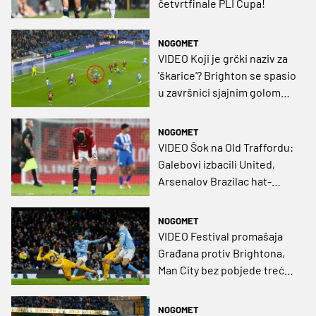
četvrtfinale PLI Cupa!
NOGOMET
VIDEO Koji je grčki naziv za
'škarice'? Brighton se spasio
u završnici sjajnim golom
18-godišnjaka!
NOGOMET
VIDEO Šok na Old Traffordu:
Galebovi izbacili United,
Arsenalov Brazilac hat-
trickom protutnjao Fratton
Parkom
NOGOMET
VIDEO Festival promašaja
Građana protiv Brightona,
Man City bez pobjede treću
utakmicu u nizu
NOGOMET