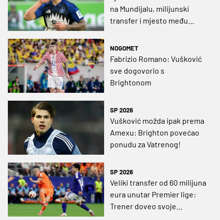
na Mundijalu, milijunski
transfer i mjesto među
najboljim mladim igračima
svijeta!
NOGOMET
Fabrizio Romano: Vušković
sve dogovorio s
Brightonom
SP 2026
Vušković možda ipak prema
Amexu: Brighton povećao
ponudu za Vatrenog!
SP 2026
Veliki transfer od 60 milijuna
eura unutar Premier lige:
Trener doveo svoje
omiljeno obrambeno