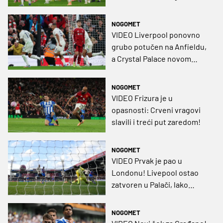
NOGOMET
VIDEO Liverpool ponovno
grubo potučen na Anfieldu,
a Crystal Palace novom
pobjedom do četvrtog
mjesta
NOGOMET
VIDEO Frizura je u
opasnosti: Crveni vragovi
slavili i treći put zaredom!
NOGOMET
VIDEO Prvak je pao u
Londonu! Livepool ostao
zatvoren u Palači, lako
Cityju kad 'imaju' Estevea
NOGOMET