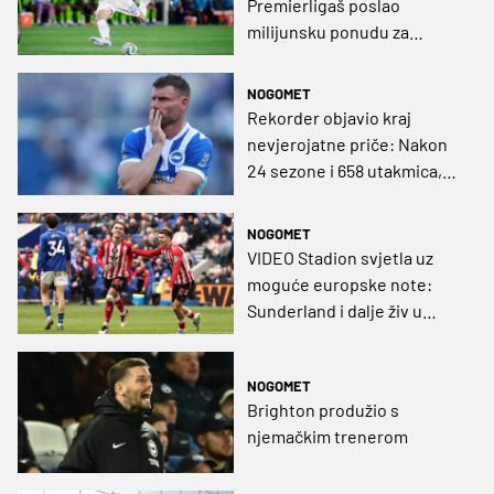
Premierligaš poslao
milijunsku ponudu za
mladog hrvatskog stopera
NOGOMET
Rekorder objavio kraj
nevjerojatne priče: Nakon
24 sezone i 658 utakmica,
engleska ikona odlazi u
mirovinu
NOGOMET
VIDEO Stadion svjetla uz
moguće europske note:
Sunderland i dalje živ u
borbi za kontinentalna
natjecanja
NOGOMET
Brighton produžio s
njemačkim trenerom