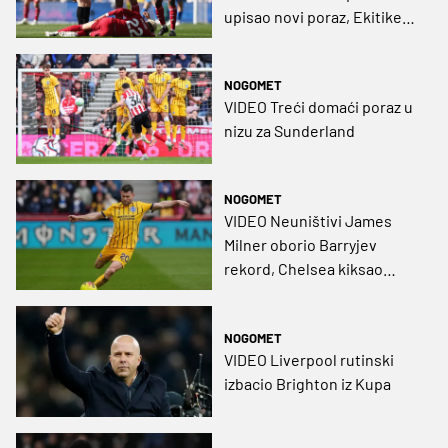
upisao novi poraz, Ekitike
'out' za SP?
NOGOMET
VIDEO Treći domaći poraz u
nizu za Sunderland
NOGOMET
VIDEO Neuništivi James
Milner oborio Barryjev
rekord, Chelsea kiksao
protiv davljenika
NOGOMET
VIDEO Liverpool rutinski
izbacio Brighton iz Kupa