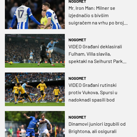
NOGOMET
Mr. Iron Man: Milner se
izjednačio s bivšim
suigračem na vrhu po broju
nastupa u Premier ligi
NOGOMET
VIDEO Građani deklasirali
Fulham, Villa slavila,
spektakl na Selhurst Parku
pripao Burnleyju
NOGOMET
VIDEO Građani rutinski
protiv Vukova, Spursi u
nadoknadi spasili bod
NOGOMET
Dinamovi juniori izgubili od
Brightona, ali osigurali