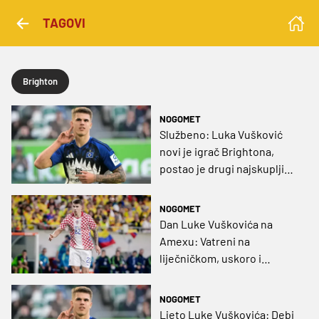
TAGOVI
Brighton
NOGOMET
Službeno: Luka Vušković
novi je igrač Brightona,
postao je drugi najskuplji
Hrvat u povijesti
NOGOMET
Dan Luke Vuškovića na
Amexu: Vatreni na
liječničkom, uskoro i
službena potvrda posla
NOGOMET
Ljeto Luke Vuškovića: Debi