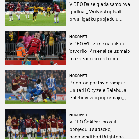
VIDEO Da se gleda samo ova
godina... Wolvesi upisali
prvu ligašku pobjedu u
sezoni!
NOGOMET
VIDEO Wirtzu se napokon
'otvorilo', Arsenal se uz malo
muka zadržao na tronu
NOGOMET
Brighton postavio rampu:
United i City žele Balebu, ali
Galebovi već pripremaju
‘nasljednika’
NOGOMET
VIDEO Čekićari prosuli
pobjedu u sudačkoj
nadoknadi kod Brightona