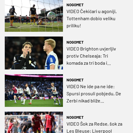
NOGOMET
VIDEO Čekićari u agoniji,
Tottenham dobio veliku
priliku!
NOGOMET
VIDEO Brighton uvjerljiv
protiv Chelseaja: Tri
komada za tri boda i
preskok Bluesea na tablici
NOGOMET
VIDEO Ne ide pa ne ide:
Spursi prosuli pobjedu, De
Zerbi nikad bliže
Championshipu!
NOGOMET
VIDEO Šok za Redse, šok za
Les Bleuse: Liverpool