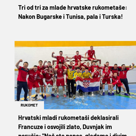
Tri od tri za mlade hrvatske rukometaše:
Nakon Bugarske i Tunisa, pala i Turska!
RUKOMET
Hrvatski mladi rukometaši deklasirali
Francuze i osvojili zlato, Duvnjak im
poručio: "Naš ste ponos, gledamo i divimo