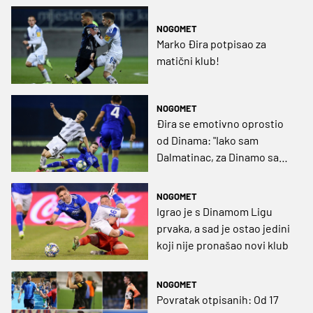
nogomet"
NOGOMET
Marko Đira potpisao za
matični klub!
NOGOMET
Đira se emotivno oprostio
od Dinama: "Iako sam
Dalmatinac, za Dinamo sam
živio"
NOGOMET
Igrao je s Dinamom Ligu
prvaka, a sad je ostao jedini
koji nije pronašao novi klub
NOGOMET
Povratak otpisanih: Od 17