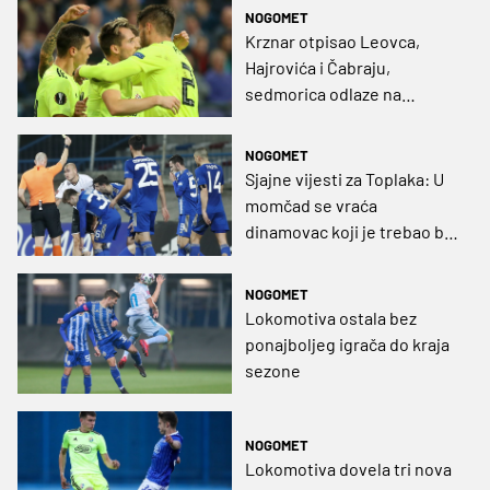
NOGOMET
Krznar otpisao Leovca,
Hajrovića i Čabraju,
sedmorica odlaze na
posudbu
NOGOMET
Sjajne vijesti za Toplaka: U
momčad se vraća
dinamovac koji je trebao biti
'out' do kraja sezone
NOGOMET
Lokomotiva ostala bez
ponajboljeg igrača do kraja
sezone
NOGOMET
Lokomotiva dovela tri nova