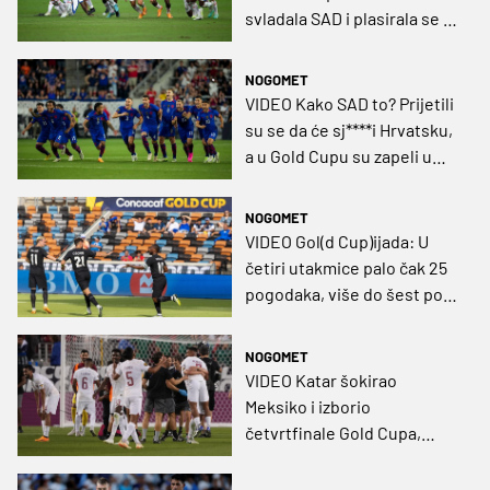
svladala SAD i plasirala se u
finale!
NOGOMET
VIDEO Kako SAD to? Prijetili
su se da će sj****i Hrvatsku,
a u Gold Cupu su zapeli u
četvrtfinalu
NOGOMET
VIDEO Gol(d Cup)ijada: U
četiri utakmice palo čak 25
pogodaka, više do šest po
utakmici!
NOGOMET
VIDEO Katar šokirao
Meksiko i izborio
četvrtfinale Gold Cupa,
uvjerljive pobjede SAD-a i
Jamajke