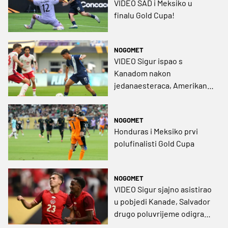
VIDEO SAD i Meksiko u
finalu Gold Cupa!
NOGOMET
VIDEO Sigur ispao s
Kanadom nakon
jedanaesteraca, Amerikanci
na isti način do polufinala
NOGOMET
Honduras i Meksiko prvi
polufinalisti Gold Cupa
NOGOMET
VIDEO Sigur sjajno asistirao
u pobjedi Kanade, Salvador
drugo poluvrijeme odigrao
s devet igrača!