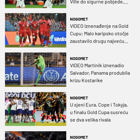
Ville do sigurne pobjede,
SAD zabile pola tuceta
NOGOMET
VIDEO Iznenađenje na Gold
Cupu: Malo karipsko otočje
zaustavilo drugu najveću
državu svijeta!
NOGOMET
VIDEO Martinik iznenadio
Salvador, Panama produbila
krizu Kostarike
NOGOMET
U sjeni Eura, Cope i Tokyja,
u finalu Gold Cupa susreću
se dva velika rivala
NOGOMET