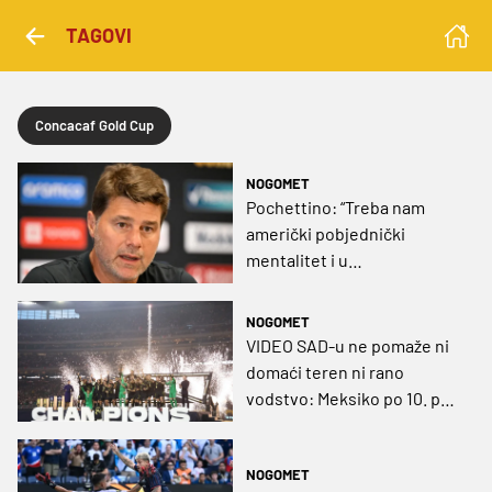
TAGOVI
Concacaf Gold Cup
NOGOMET
Pochettino: “Treba nam
američki pobjednički
mentalitet i u
reprezentaciji”
NOGOMET
VIDEO SAD-u ne pomaže ni
domaći teren ni rano
vodstvo: Meksiko po 10. put
osvojio Gold Cup
NOGOMET