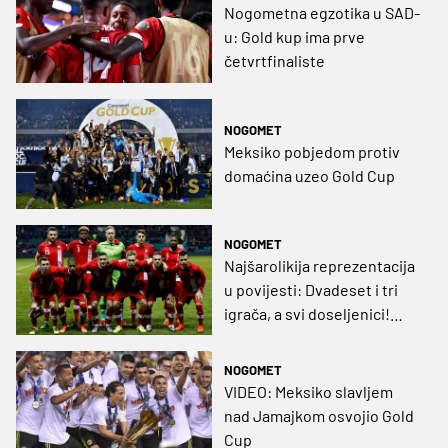
Nogometna egzotika u SAD-
u: Gold kup ima prve
četvrtfinaliste
NOGOMET
Meksiko pobjedom protiv
domaćina uzeo Gold Cup
NOGOMET
Najšarolikija reprezentacija
u povijesti: Dvadeset i tri
igrača, a svi doseljenici!
Među njima su i dvojica iz
Hrvatske...
NOGOMET
VIDEO: Meksiko slavljem
nad Jamajkom osvojio Gold
Cup