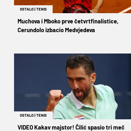
OSTALO
|
TENIS
Muchova i Mboko prve četvrtfinalistice,
Cerundolo izbacio Medvjedeva
OSTALO
|
TENIS
VIDEO Kakav majstor! Čilić spasio tri meč