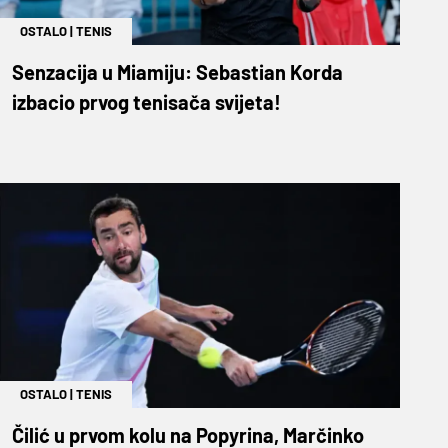
OSTALO
|
TENIS
Senzacija u Miamiju: Sebastian Korda
izbacio prvog tenisača svijeta!
OSTALO
|
TENIS
Čilić u prvom kolu na Popyrina, Marčinko