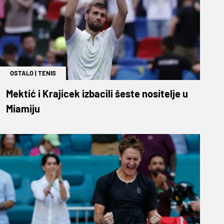
OSTALO
|
TENIS
Mektić i Krajicek izbacili šeste nositelje u
Miamiju