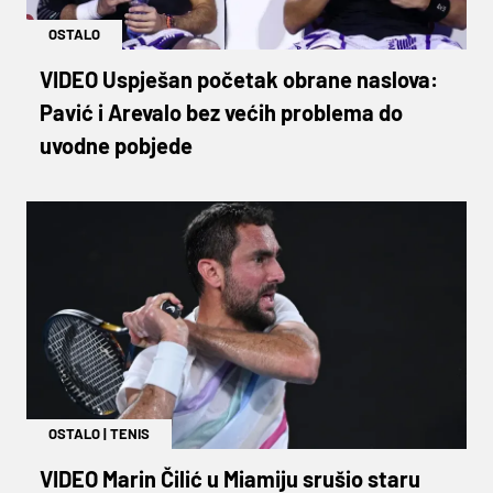
OSTALO
VIDEO Uspješan početak obrane naslova:
Pavić i Arevalo bez većih problema do
uvodne pobjede
OSTALO
|
TENIS
VIDEO Marin Čilić u Miamiju srušio staru