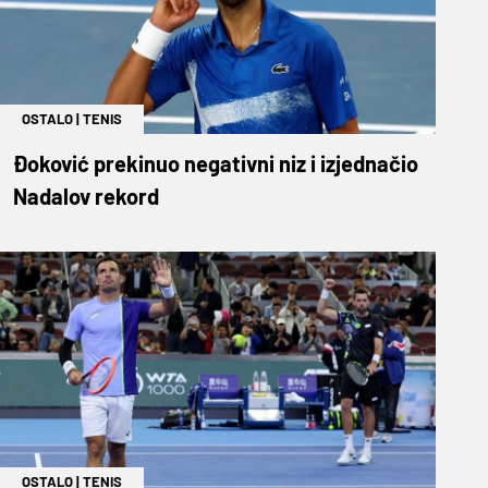
OSTALO
|
TENIS
Đoković prekinuo negativni niz i izjednačio
Nadalov rekord
OSTALO
|
TENIS