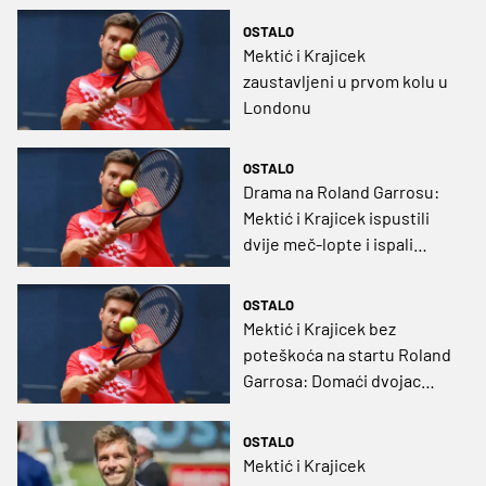
OSTALO
Mektić i Krajicek
zaustavljeni u prvom kolu u
Londonu
OSTALO
Drama na Roland Garrosu:
Mektić i Krajicek ispustili
dvije meč-lopte i ispali
nakon tri sata trilera
OSTALO
Mektić i Krajicek bez
poteškoća na startu Roland
Garrosa: Domaći dvojac
ostao bez rješenja
OSTALO
Mektić i Krajicek