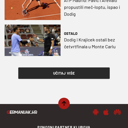
ATP Madrid: Pavić i Arevalo
propustili meč-loptu, ispao i
Dodig
OSTALO
Dodig i Krajicek ostali bez
četvrtfinala u Monte Carlu
UČITAJ VIŠE
PONOSNI PARTNER KLUBOVA