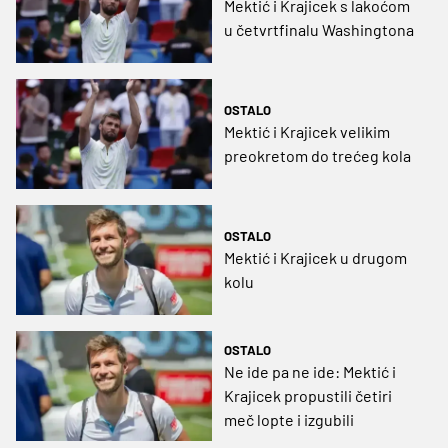
Mektić i Krajicek s lakoćom
u četvrtfinalu Washingtona
OSTALO
Mektić i Krajicek velikim
preokretom do trećeg kola
OSTALO
Mektić i Krajicek u drugom
kolu
OSTALO
Ne ide pa ne ide: Mektić i
Krajicek propustili četiri
meč lopte i izgubili