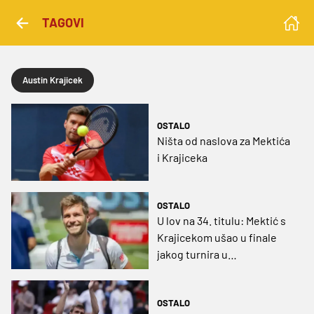
TAGOVI
Austin Krajicek
OSTALO
Ništa od naslova za Mektića
i Krajiceka
OSTALO
U lov na 34. titulu: Mektić s
Krajicekom ušao u finale
jakog turnira u
Washingtonu
OSTALO