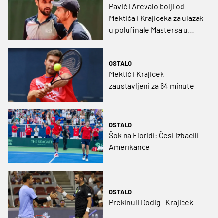
Pavić i Arevalo bolji od
Mektića i Krajiceka za ulazak
u polufinale Mastersa u
Šangaju
OSTALO
Mektić i Krajicek
zaustavljeni za 64 minute
OSTALO
Šok na Floridi: Česi izbacili
Amerikance
OSTALO
Prekinuli Dodig i Krajicek