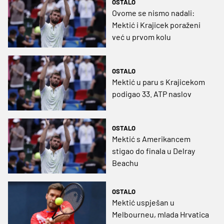
OSTALO
Ovome se nismo nadali:
Mektić i Krajicek poraženi
već u prvom kolu
OSTALO
Mektić u paru s Krajicekom
podigao 33. ATP naslov
OSTALO
Mektić s Amerikancem
stigao do finala u Delray
Beachu
OSTALO
Mektić uspješan u
Melbourneu, mlada Hrvatica