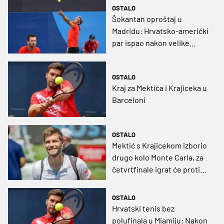
OSTALO
Šokantan oproštaj u
Madridu: Hrvatsko-američki
par ispao nakon velike
drame u produženom tie-
breaku
OSTALO
Kraj za Mektića i Krajiceka u
Barceloni
OSTALO
Mektić s Krajicekom izborio
drugo kolo Monte Carla, za
četvrtfinale igrat će protiv
Pavića i Arevala
OSTALO
Hrvatski tenis bez
polufinala u Miamiju: Nakon