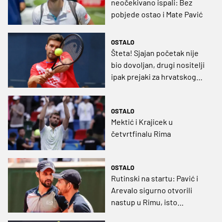
neočekivano ispali: Bez
pobjede ostao i Mate Pavić
OSTALO
Šteta! Sjajan početak nije
bio dovoljan, drugi nositelji
ipak prejaki za hrvatskog
asa i njegova partnera
OSTALO
Mektić i Krajicek u
četvrtfinalu Rima
OSTALO
Rutinski na startu: Pavić i
Arevalo sigurno otvorili
nastup u Rimu, isto
napravili i Mektić te Krajicek