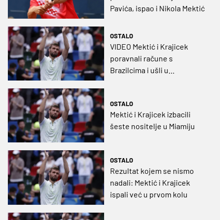
Pavića, ispao i Nikola Mektić
OSTALO
VIDEO Mektić i Krajicek
poravnali račune s
Brazilcima i ušli u
četvrtfinale Miamija
OSTALO
Mektić i Krajicek izbacili
šeste nositelje u Miamiju
OSTALO
Rezultat kojem se nismo
nadali: Mektić i Krajicek
ispali već u prvom kolu