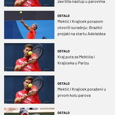
završila nastup u parovima
OSTALO
Mektić i Krajicek porazom
otvorili suradnju: Brazilci
prejaki na startu Adelaidea
OSTALO
Kraj puta za Mektića i
Krajiceka u Parizu
OSTALO
Mektić i Krajicek poraženi u
prvom kolu parova
OSTALO