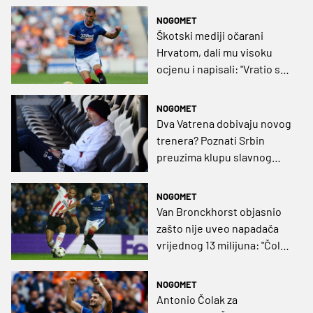
NOGOMET
Škotski mediji očarani
Hrvatom, dali mu visoku
ocjenu i napisali: "Vratio se
nakon SP-a i odmah
napravio razliku"
NOGOMET
Dva Vatrena dobivaju novog
trenera? Poznati Srbin
preuzima klupu slavnog
kluba
NOGOMET
Van Bronckhorst objasnio
zašto nije uveo napadača
vrijednog 13 milijuna: "Čolak
je, jednostavno, bio sjajan"
NOGOMET
Antonio Čolak za