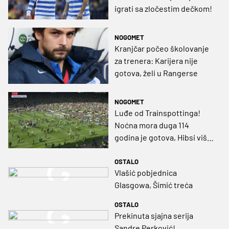
igrati sa zločestim dečkom!
NOGOMET
Kranjčar počeo školovanje
za trenera: Karijera nije
gotova, želi u Rangerse
NOGOMET
Luđe od Trainspottinga!
Noćna mora duga 114
godina je gotova, Hibsi više
ne sanjaju trofej! (VIDEO)
OSTALO
Vlašić pobjednica
Glasgowa, Šimić treća
OSTALO
Prekinuta sjajna serija
Sandre Perković!