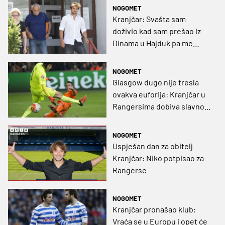
NOGOMET
Kranjčar: Svašta sam
doživio kad sam prešao iz
Dinama u Hajduk pa me
atmosfera na Old Firmu
neće iznenaditi
NOGOMET
Glasgow dugo nije tresla
ovakva euforija: Kranjčar u
Rangersima dobiva slavnog
suigrača?
NOGOMET
Uspješan dan za obitelj
Kranjčar: Niko potpisao za
Rangerse
NOGOMET
Kranjčar pronašao klub:
Vraća se u Europu i opet će