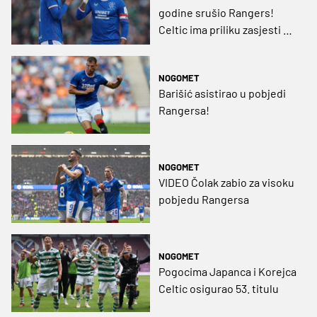
godine srušio Rangers!
Celtic ima priliku zasjesti na
prvo mjesto
NOGOMET
Barišić asistirao u pobjedi
Rangersa!
NOGOMET
VIDEO Čolak zabio za visoku
pobjedu Rangersa
NOGOMET
Pogocima Japanca i Korejca
Celtic osigurao 53. titulu