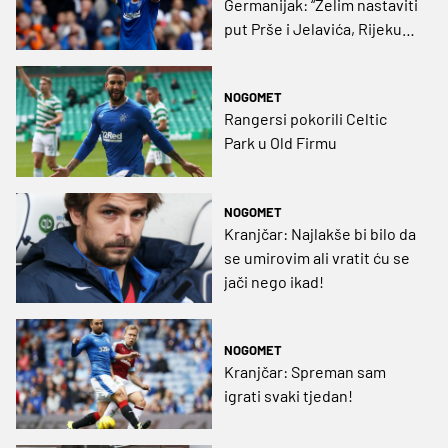
Germanijak: “Želim nastaviti
put Prše i Jelavića, Rijeku
očekuje paklena atmosfera.
Osjećaj je kao da igraš u
NOGOMET
nekoj dvorani”
Rangersi pokorili Celtic
Park u Old Firmu
NOGOMET
Kranjčar: Najlakše bi bilo da
se umirovim ali vratit ću se
jači nego ikad!
NOGOMET
Kranjčar: Spreman sam
igrati svaki tjedan!