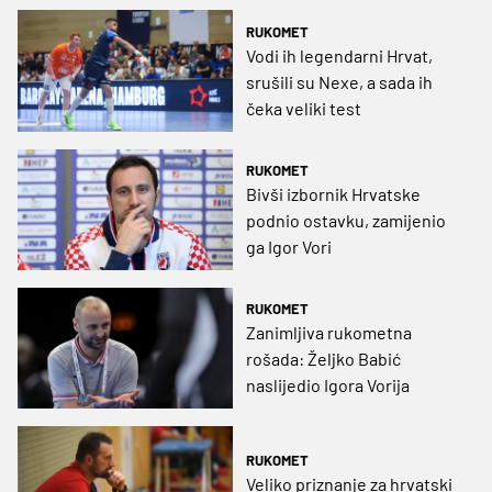
RUKOMET
Vodi ih legendarni Hrvat,
srušili su Nexe, a sada ih
čeka veliki test
RUKOMET
Bivši izbornik Hrvatske
podnio ostavku, zamijenio
ga Igor Vori
RUKOMET
Zanimljiva rukometna
rošada: Željko Babić
naslijedio Igora Vorija
RUKOMET
Veliko priznanje za hrvatski