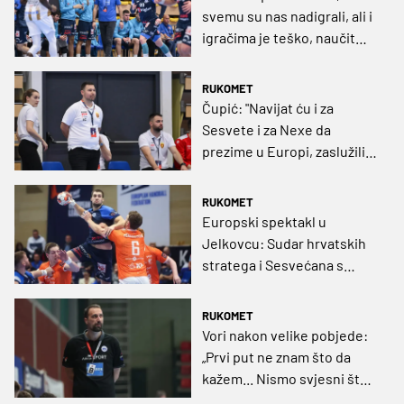
svemu su nas nadigrali, ali i
igračima je teško, naučit
ćemo iz ovog poraza"
RUKOMET
Čupić: "Navijat ću i za
Sesvete i za Nexe da
prezime u Europi, zaslužili
su"
RUKOMET
Europski spektakl u
Jelkovcu: Sudar hrvatskih
stratega i Sesvećana s
dvostrukim prvakom
Europe
RUKOMET
Vori nakon velike pobjede:
„Prvi put ne znam što da
kažem... Nismo svjesni što
smo napravili“