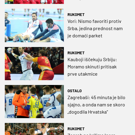
RUKOMET
Vori: Nismo favoriti protiv
Srba, jedina prednost nam
je domaći parket
RUKOMET
Kauboji iščekuju Srbiju:
Moramo skinuti pritisak
prve utakmice
OSTALO
Zagrebaši: 45 minuta je bilo
sjajno, a onda nam se skoro
„dogodila Hrvatska“
RUKOMET