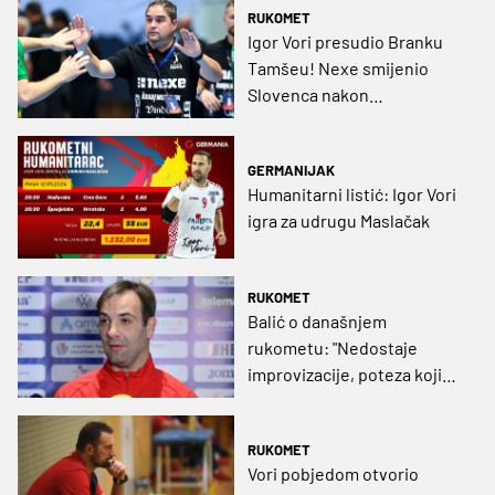
RUKOMET
Igor Vori presudio Branku
Tamšeu! Nexe smijenio
Slovenca nakon
senzacionalnog poraza
GERMANIJAK
Humanitarni listić: Igor Vori
igra za udrugu Maslačak
RUKOMET
Balić o današnjem
rukometu: "Nedostaje
improvizacije, poteza koji
nisu u knjigama"
RUKOMET
Vori pobjedom otvorio