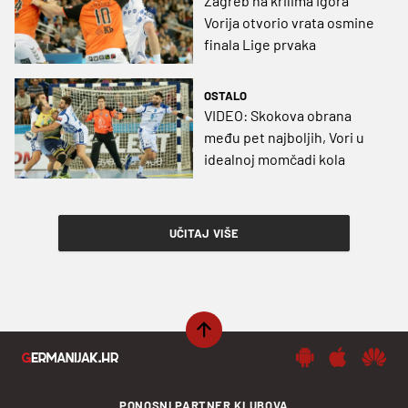
Zagreb na krilima Igora
Vorija otvorio vrata osmine
finala Lige prvaka
OSTALO
VIDEO: Skokova obrana
među pet najboljih, Vori u
idealnoj momčadi kola
UČITAJ VIŠE
PONOSNI PARTNER KLUBOVA