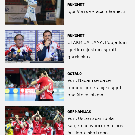
RUKOMET
Igor Vori se vraća rukometu
RUKOMET
UTAKMICA DANA: Pobjedom
i petim mjestom isprati
gorak okus
OSTALO
Vori: Nadam se da će
buduće generacije uspjeti
ono što mi nismo
GERMANIJAK
Vori: Ostavio sam pola
karijere u ovom dresu, nosit
ću i lopte ako treba