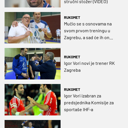
stručni stožer (VIDEO)
RUKOMET
Mučio se s osnovama na
svom prvom treningu u
Zagrebu, a sad će ih on
voditi...
RUKOMET
Igor Vori novi je trener RK
Zagreba
RUKOMET
Igor Vori izabran za
predsjednika Komisije za
sportaše IHF-a