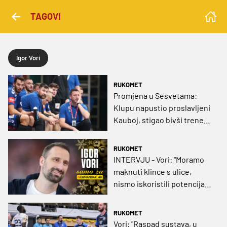
TAGOVI
Igor Vori
RUKOMET
Promjena u Sesvetama:
Klupu napustio proslavljeni
Kauboj, stigao bivši trener
Zagreba
RUKOMET
INTERVJU - Vori: "Moramo
maknuti klince s ulice,
nismo iskoristili potencijal
srebra, a Sesvete mogu
stvoriti reprezentativce"
RUKOMET
Vori: "Raspad sustava, u