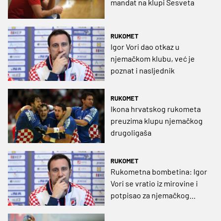
mandat na klupi Sesveta
RUKOMET
Igor Vori dao otkaz u
njemačkom klubu, već je
poznat i nasljednik
RUKOMET
Ikona hrvatskog rukometa
preuzima klupu njemačkog
drugoligaša
RUKOMET
Rukometna bombetina: Igor
Vori se vratio iz mirovine i
potpisao za njemačkog
velikana! (FOTO)