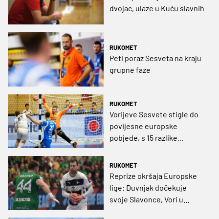
dvojac, ulaze u Kuću slavnih
RUKOMET
Peti poraz Sesveta na kraju
grupne faze
RUKOMET
Vorijeve Sesvete stigle do
povijesne europske
pobjede, s 15 razlike
demolirali Čehe
RUKOMET
Reprize okršaja Europske
lige: Duvnjak dočekuje
svoje Slavonce, Vori u
Sesvetama - Čehe