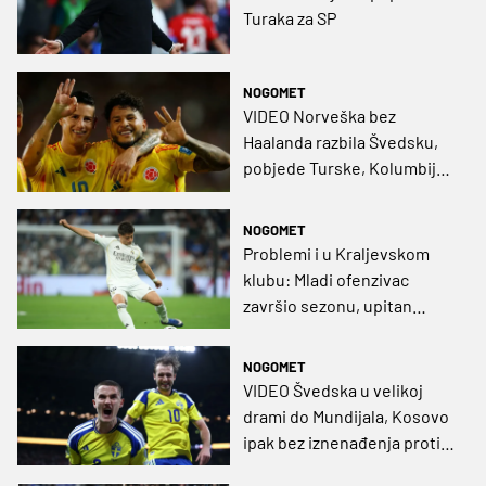
Turaka za SP
NOGOMET
VIDEO Norveška bez
Haalanda razbila Švedsku,
pobjede Turske, Kolumbije i
Austrije
NOGOMET
Problemi i u Kraljevskom
klubu: Mladi ofenzivac
završio sezonu, upitan
nastup i na SP-u
NOGOMET
VIDEO Švedska u velikoj
drami do Mundijala, Kosovo
ipak bez iznenađenja protiv
Turske