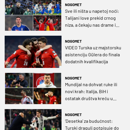
NOGOMET
Sve ili ništa u napetoj noći:
Talijani love prekid crnog
niza, a čekaju nas drame i
ostalim odlučujućim
utakmicama
NOGOMET
VIDEO Turska uz majstorsku
asistenciju Gülera do finala
dodatnih kvalifikacija
NOGOMET
Mundijal na dohvat ruke ili
novi krah: Italija, BiH i
ostatak društva kreću u
napete dodatne
kvalifikacije
NOGOMET
‘Desetka’ za budućnost:
Turski dragulj potpisuje do