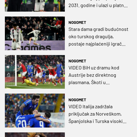
2031. godine i ulazi u platni
vrh Juventusa
NOGOMET
Stara dama gradi budućnost
oko turskog dragulja,
postaje najplaćeniji igrač
kluba
NOGOMET
VIDEO BiH uz dramu kod
Austrije bez direktnog
plasmana, Škoti u
nadoknadi izborili prvi SP od
1998.
NOGOMET
VIDEO Italija zadržala
priključak za Norveškom,
Španjolska i Turska visokim
pobjedama nastavile boj za
vrh