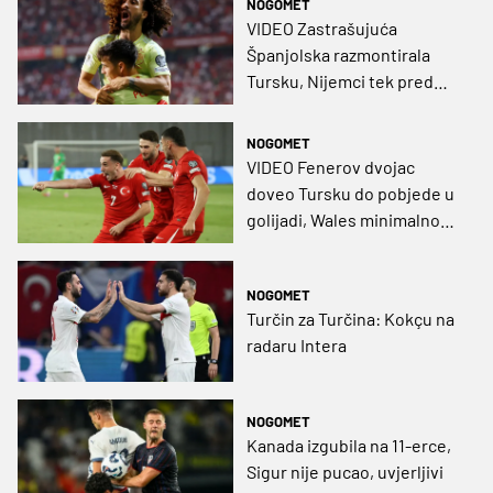
NOGOMET
VIDEO Zastrašujuća
Španjolska razmontirala
Tursku, Nijemci tek pred
kraj izbjegli novi kiks
NOGOMET
VIDEO Fenerov dvojac
doveo Tursku do pobjede u
golijadi, Wales minimalno
slavio na dalekom
gostovanju
NOGOMET
Turčin za Turčina: Kokçu na
radaru Intera
NOGOMET
Kanada izgubila na 11-erce,
Sigur nije pucao, uvjerljivi