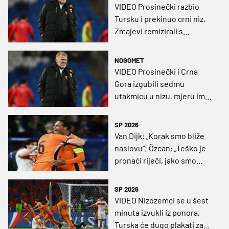
VIDEO Prosinečki razbio
Tursku i prekinuo crni niz,
Zmajevi remizirali s
Nizozemskom
NOGOMET
VIDEO Prosinečki i Crna
Gora izgubili sedmu
utakmicu u nizu, mjeru im
uzeo i Island
SP 2026
Van Dijk: „Korak smo bliže
naslovu“; Özcan: „Teško je
pronaći riječi, jako smo
tužni“
SP 2026
VIDEO Nizozemci se u šest
minuta izvukli iz ponora,
Turska će dugo plakati za