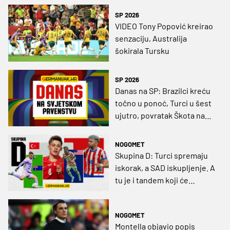
SP 2026
VIDEO Tony Popović kreirao
senzaciju, Australija
šokirala Tursku
SP 2026
Danas na SP: Brazilci kreću
točno u ponoć, Turci u šest
ujutro, povratak Škota na
najveću scenu
NOGOMET
Skupina D: Turci spremaju
iskorak, a SAD iskupljenje. A
tu je i tandem koji će
parkirati autobuse!
NOGOMET
Montella objavio popis