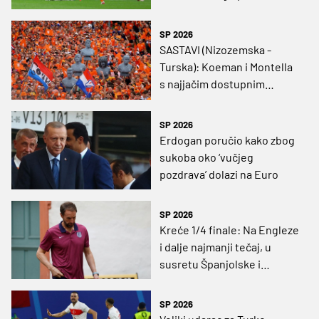
silnim promašajima
SP 2026
SASTAVI (Nizozemska -
Turska): Koeman i Montella
s najjačim dostupnim
snagama idu po polufinale
SP 2026
Erdogan poručio kako zbog
sukoba oko ‘vučjeg
pozdrava’ dolazi na Euro
SP 2026
Kreće 1/4 finale: Na Engleze
i dalje najmanji tečaj, u
susretu Španjolske i
Njemačke favorita - nema
SP 2026