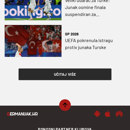
Veliki udarac za Turke:
Junak osmine finala
suspendiran za
Nizozemsku, ali i polufinale!
SP 2026
UEFA pokrenula istragu
protiv junaka Turske
UČITAJ VIŠE
PONOSNI PARTNER KLUBOVA