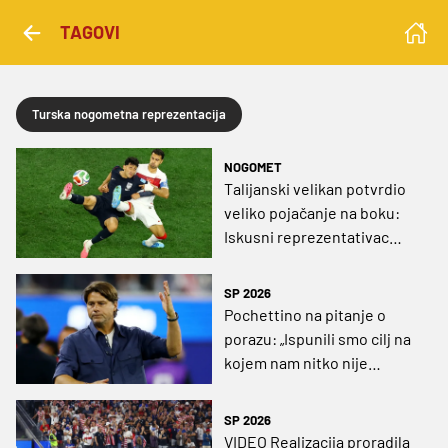
TAGOVI
Turska nogometna reprezentacija
NOGOMET
Talijanski velikan potvrdio
veliko pojačanje na boku:
Iskusni reprezentativac
potpisao za novi klub u
Serie A
SP 2026
Pochettino na pitanje o
porazu: „Ispunili smo cilj na
kojem nam nitko nije
čestitao“
SP 2026
VIDEO Realizacija proradila