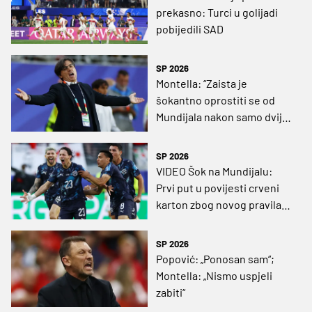
prekasno: Turci u golijadi
pobijedili SAD
SP 2026
Montella: “Zaista je
šokantno oprostiti se od
Mundijala nakon samo dvije
utakmice”; Arda Güler: “Svi u
svlačionici plaču”
SP 2026
VIDEO Šok na Mundijalu:
Prvi put u povijesti crveni
karton zbog novog pravila,
jedna reprezentacija već
pakira kofere!
SP 2026
Popović: „Ponosan sam“;
Montella: „Nismo uspjeli
zabiti“