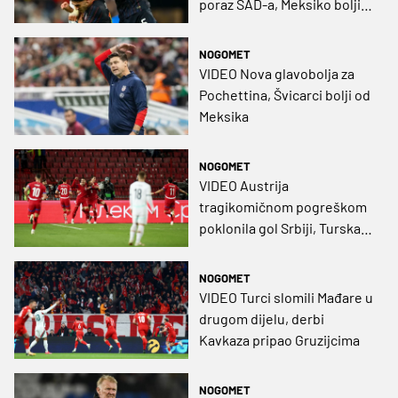
poraz SAD-a, Meksiko bolji
od Turske
NOGOMET
VIDEO Nova glavobolja za
Pochettina, Švicarci bolji od
Meksika
NOGOMET
VIDEO Austrija
tragikomičnom pogreškom
poklonila gol Srbiji, Turska
slavila i u Budimpešti
NOGOMET
VIDEO Turci slomili Mađare u
drugom dijelu, derbi
Kavkaza pripao Gruzijcima
NOGOMET