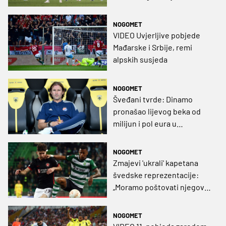
NOGOMET
VIDEO Uvjerljive pobjede
Mađarske i Srbije, remi
alpskih susjeda
NOGOMET
Šveđani tvrde: Dinamo
pronašao lijevog beka od
milijun i pol eura u
tamošnjem prvoligašu
NOGOMET
Zmajevi 'ukrali' kapetana
švedske reprezentacije:
„Moramo poštovati njegovu
odluku“
NOGOMET