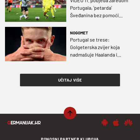
VIDEO 11. pobjeda zaredom
Portugala, ‘petarda’
Šveđanina bez pomoći
Cristiana Ronalda
NOGOMET
Portugal se trese:
Golgeterska zvijer koja
nadmašuje Haalanda i
Mbappéa
UČITAJ VIŠE
PONOSNI PARTNER KLUBOVA