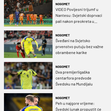
se uzdaju u obranu
NOGOMET
VIDEO Povijesni trijumf u
Nantesu: Svjetski doprvaci
pali nakon preokreta u
završnici
NOGOMET
Šveđani na Svjetsko
prvenstvo putuju bez važne
obrambene karike
NOGOMET
Dva premijerligaška
centarfora predvode
Švedsku na Mundijalu
NOGOMET
Peh u najgore vrijeme:
Švedski junak propustit će