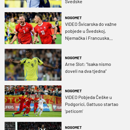
Švedske
NOGOMET
VIDEO Švicarska do važne
pobjede u Švedskoj,
Njemačka i Francuska
rutinski upisale novi trobod
NOGOMET
Arne Slot: “Isaka nismo
doveli na dva tjedna”
NOGOMET
VIDEO Pobjeda Češke u
Podgorici, Gattuso startao
‘peticom’
NOGOMET