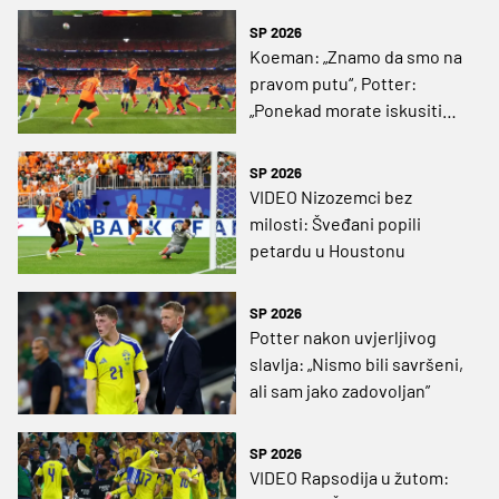
SP 2026
Koeman: „Znamo da smo na
pravom putu“, Potter:
„Ponekad morate iskusiti
ovakve stvari“
SP 2026
VIDEO Nizozemci bez
milosti: Šveđani popili
petardu u Houstonu
SP 2026
Potter nakon uvjerljivog
slavlja: „Nismo bili savršeni,
ali sam jako zadovoljan”
SP 2026
VIDEO Rapsodija u žutom: