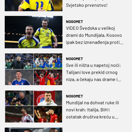
Svjetsko prvenstvo!
NOGOMET
VIDEO Švedska u velikoj
drami do Mundijala, Kosovo
ipak bez iznenađenja protiv
Turske
NOGOMET
Sve ili ništa u napetoj noći:
Talijani love prekid crnog
niza, a čekaju nas drame i
ostalim odlučujućim
utakmicama
NOGOMET
Mundijal na dohvat ruke ili
novi krah: Italija, BiH i
ostatak društva kreću u
napete dodatne
kvalifikacije