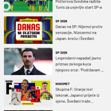
Potterova Švedska razbila
Tunis za uvjerljiv start SP-a
SP 2026
Danas na SP: Nijemci protiv
senzacije, Nizozemci na
Japan, kreću i Šveđani
SP 2026
Legendarni napadač javno
priznao za koga kuca
njegovo srce: "Podržavam ih
jer imam hrvatske korijene"
NOGOMET
Skupina F: Oranje lovi
iskorak, Japanci prijete iz
sjene, Šveđani traže
iskupljenje, a Orlovi Kartage