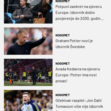
NOGOMET
Potpuni zaokret na sjeveru
Europe: Izbornik dobio
povjerenje do 2030. godine
unatoč lošem startu
NOGOMET
Graham Potter novi je
izbornik Švedske
NOGOMET
Avada Kedavra na sjeveru
Europe: Potter ima novi
posao!
NOGOMET
Očekivan rasplet: Jon Dahl
Tomasson više nije izbornik