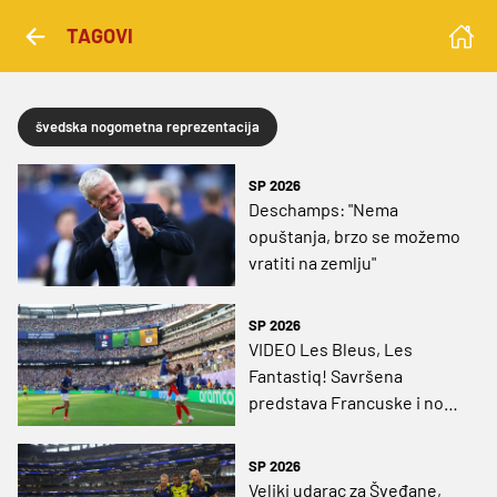
TAGOVI
švedska nogometna reprezentacija
SP 2026
Deschamps: "Nema
opuštanja, brzo se možemo
vratiti na zemlju"
SP 2026
VIDEO Les Bleus, Les
Fantastiq! Savršena
predstava Francuske i nova
majstorije Mbappea, Olise
umalo škaricama do gola
SP 2026
prvenstva!
Veliki udarac za Šveđane,