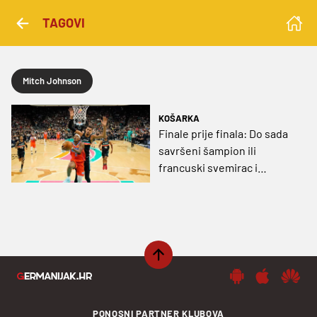
TAGOVI
Mitch Johnson
KOŠARKA
Finale prije finala: Do sada
savršeni šampion ili
francuski svemirac i
njegova vojska?
PONOSNI PARTNER KLUBOVA