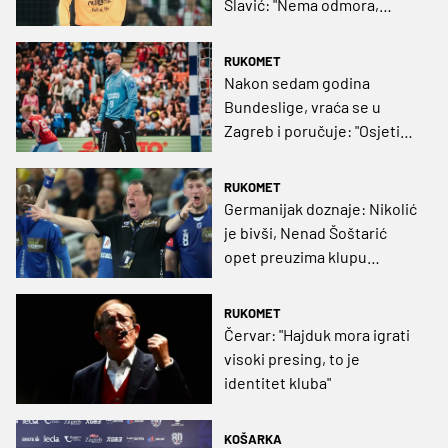
Slavić: "Nema odmora,
idemo odmah u analizu"
RUKOMET
Nakon sedam godina
Bundeslige, vraća se u
Zagreb i poručuje: "Osjetio
sam da je pravi trenutak
vratiti se doma"
RUKOMET
Germanijak doznaje: Nikolić
je bivši, Nenad Šoštarić
opet preuzima klupu
Zagreba!
RUKOMET
Červar: "Hajduk mora igrati
visoki presing, to je
identitet kluba"
KOŠARKA