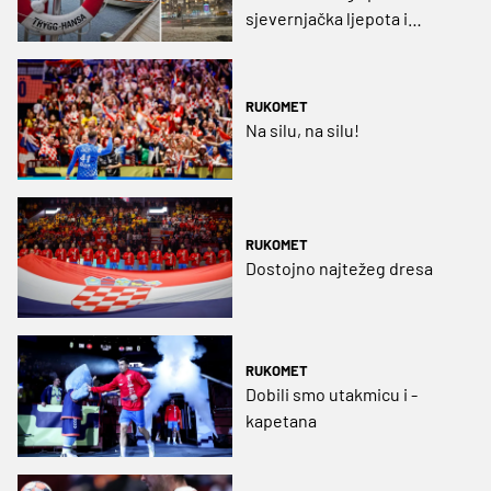
sjevernjačka ljepota i
skandinavska hladnoća
RUKOMET
Na silu, na silu!
RUKOMET
Dostojno najtežeg dresa
RUKOMET
Dobili smo utakmicu i -
kapetana