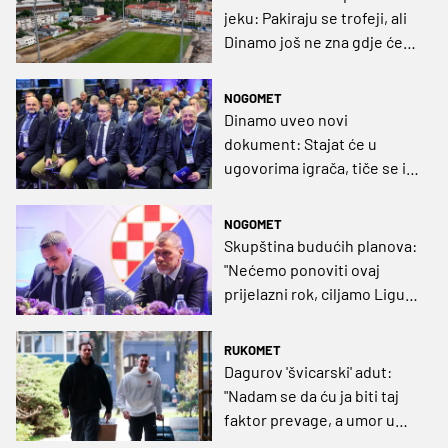
jeku: Pakiraju se trofeji, ali
Dinamo još ne zna gdje će
trenirati! Uredi ipak ne sele
u Cibonu?
NOGOMET
Dinamo uveo novi
dokument: Stajat će u
ugovorima igrača, tiče se i
zaposlenika, a kazne idu i do
- otkaza
NOGOMET
Skupština budućih planova:
"Nećemo ponoviti ovaj
prijelazni rok, ciljamo Ligu
prvaka, a lokaciju kampa
ćemo uskoro znati"
RUKOMET
Dagurov 'švicarski' adut:
"Nadam se da ću ja biti taj
faktor prevage, a umor u
reprezentaciji nestane"