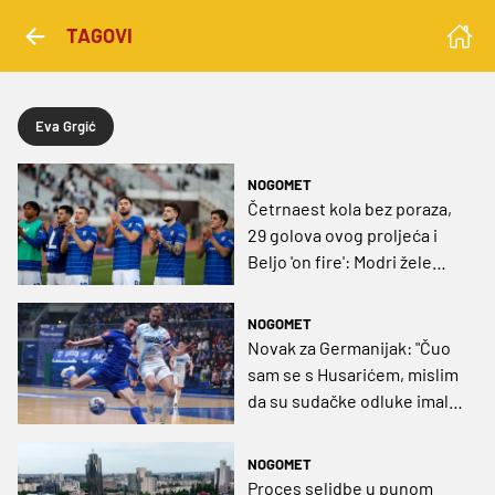
TAGOVI
Eva Grgić
NOGOMET
Četrnaest kola bez poraza,
29 golova ovog proljeća i
Beljo 'on fire': Modri žele
nastaviti pobjednički HNL
pohod
NOGOMET
Novak za Germanijak: "Čuo
sam se s Husarićem, mislim
da su sudačke odluke imale
velik utjecaj na ishod Kupa"
NOGOMET
Proces selidbe u punom