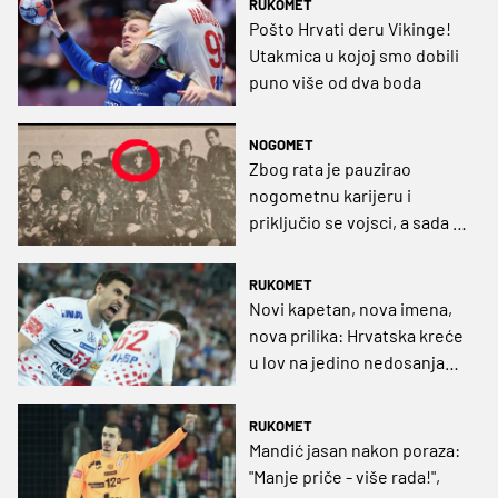
RUKOMET
Pošto Hrvati deru Vikinge!
Utakmica u kojoj smo dobili
puno više od dva boda
NOGOMET
Zbog rata je pauzirao
nogometnu karijeru i
priključio se vojsci, a sada je
dobio nagradu: "To je
potvrda ljudskosti"
RUKOMET
Novi kapetan, nova imena,
nova prilika: Hrvatska kreće
u lov na jedino nedosanjano
zlato u bogatoj povijesti
RUKOMET
Mandić jasan nakon poraza:
"Manje priče - više rada!",