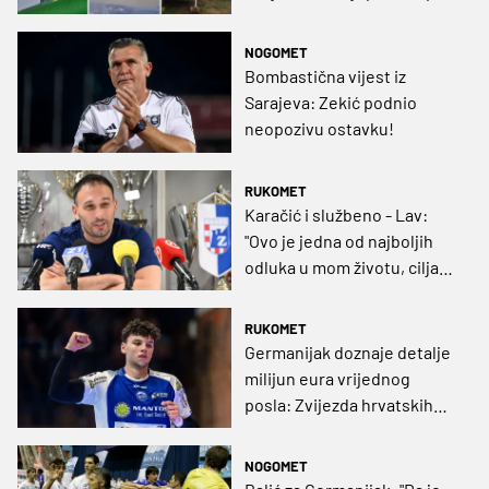
NOGOMET
Bombastična vijest iz
Sarajeva: Zekić podnio
neopozivu ostavku!
RUKOMET
Karačić i službeno - Lav:
"Ovo je jedna od najboljih
odluka u mom životu, ciljat
ću Final Four i sa Zagrebom"
RUKOMET
Germanijak doznaje detalje
milijun eura vrijednog
posla: Zvijezda hrvatskih
korijena srušila rekord
Bundeslige!
NOGOMET