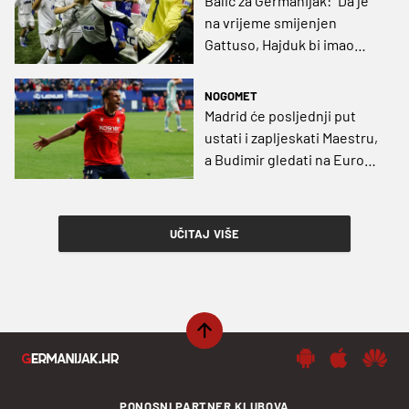
Balić za Germanijak: "Da je
na vrijeme smijenjen
Gattuso, Hajduk bi imao
šansu, a Garcia će imati
puno bolji start od njega"
NOGOMET
Madrid će posljednji put
ustati i zapljeskati Maestru,
a Budimir gledati na Europu
s Osasunom dok sanja dres
Kraljeva
UČITAJ VIŠE
PONOSNI PARTNER KLUBOVA