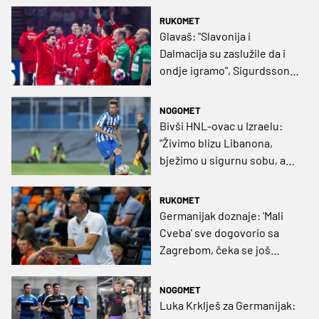
RUKOMET
Glavaš: "Slavonija i
Dalmacija su zaslužile da i
ondje igramo", Sigurdsson:
"Svi me pitaju za kartu više"
NOGOMET
Bivši HNL-ovac u Izraelu:
"Živimo blizu Libanona,
bježimo u sigurnu sobu, a
naša nas ambasada nije
zvala pa smo morali mi njih"
RUKOMET
Germanijak doznaje: 'Mali
Cveba' sve dogovorio sa
Zagrebom, čeka se još
samo jedan detalj
NOGOMET
Luka Krklješ za Germanijak: