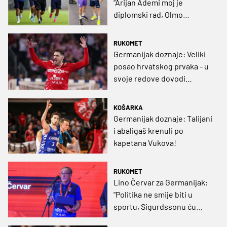
“Arijan Ademi moj je
diplomski rad, Olmo
ogroman radnik, a Petar
Sučić prototip modernog
RUKOMET
sportaša”
Germanijak doznaje: Veliki
posao hrvatskog prvaka - u
svoje redove dovodi
brončanog Hrvata!
KOŠARKA
Germanijak doznaje: Talijani
i abaligaš krenuli po
kapetana Vukova!
RUKOMET
Lino Červar za Germanijak:
"Politika ne smije biti u
sportu, Sigurdssonu ću
stisnuti ruku, a otkrit ću