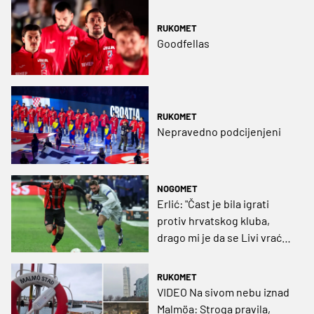
vam i jednu tajnu..."
RUKOMET
Goodfellas
RUKOMET
Nepravedno podcijenjeni
NOGOMET
Erlić: "Čast je bila igrati
protiv hrvatskog kluba,
drago mi je da se Livi vraća,
a Midtjylland me iznenadio
kada sam došao"
RUKOMET
VIDEO Na sivom nebu iznad
Malmöa: Stroga pravila,