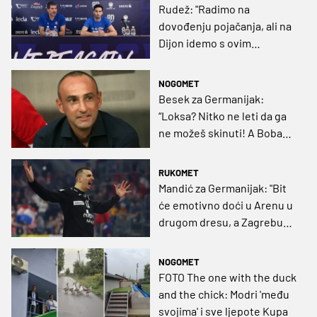
Rudež: "Radimo na
dovođenju pojačanja, ali na
Dijon idemo s ovim
rosterom", Radovčić: "Porazi
nisu uzdrmali atmosferu"
NOGOMET
Besek za Germanijak:
“Loksa? Nitko ne leti da ga
ne možeš skinuti! A Boban
zna što želi, ali publika je
zahtjevna”
RUKOMET
Mandić za Germanijak: "Bit
će emotivno doći u Arenu u
drugom dresu, a Zagrebu
nedostaje jedno da ga igrači
ne bi napuštali"
NOGOMET
FOTO The one with the duck
and the chick: Modri 'među
svojima' i sve ljepote Kupa